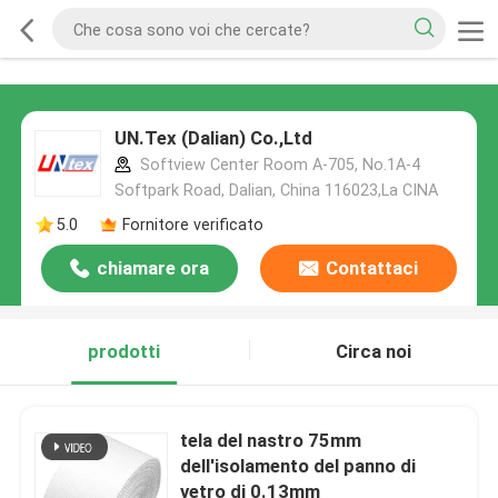
UN.Tex (Dalian) Co.,Ltd
Softview Center Room A-705, No.1A-4
Softpark Road, Dalian, China 116023,La CINA
5.0
Fornitore verificato
chiamare ora
Contattaci
prodotti
Circa noi
tela del nastro 75mm
dell'isolamento del panno di
vetro di 0.13mm