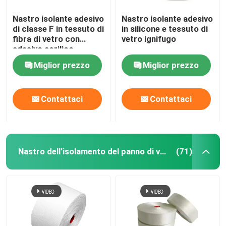
Nastro isolante adesivo
Nastro isolante adesivo
Doppio nastro adesivo parteggiato
di classe F in tessuto di
in silicone e tessuto di
fibra di vetro con
vetro ignifugo
adesivo acrilico
Nastro adesivo dell'ANIMALE DOMESTICO
Miglior prezzo
Miglior prezzo
Colata di investimento di precisione
Contattaci
Contattaci
Tavola di isolamento elettrico
Nastro dell'isolamento del panno di vetro
(71)