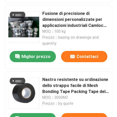
Fusione di precisione di
dimensioni personalizzate per
applicazioni industriali Camlocks
ecc.
MOQ：100 kg
Prezzo：basing on drawings and
quantity
Miglior prezzo
Contattaci
Nastro resistente su ordinazione
Casa
dello strappo facile di Mesh
Bonding Tape Packing Tape del
nastro di condotta del tessuto
MOQ：3000M2
Prodotti
35
Prezzo：by quote
Circa noi