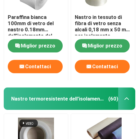
Paraffina bianca
Nastro in tessuto di
100mm di vetro del
fibra di vetro senza
nastro 0.18mm
alcali 0,18 mm x 50 mm
dell'isolamento del
per isolamento
panno della tela
elettrico
Miglior prezzo
Miglior prezzo
Contattaci
Contattaci
Nastro termoresistente dell'isolamento
(60)