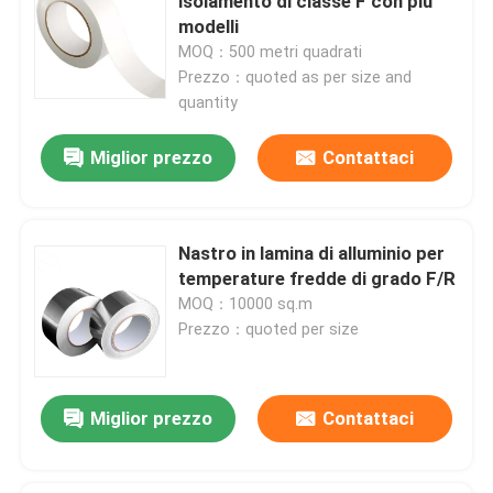
isolamento di classe F con più
modelli
MOQ：500 metri quadrati
Prezzo：quoted as per size and
quantity
Miglior prezzo
Contattaci
Nastro in lamina di alluminio per
temperature fredde di grado F/R
MOQ：10000 sq.m
Prezzo：quoted per size
Miglior prezzo
Contattaci