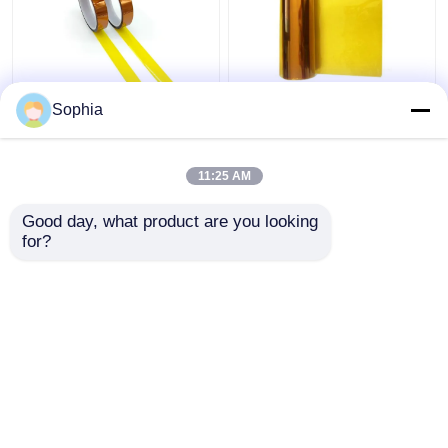
Nastro adesivo a
Pellicola poliammida a
Sophia
pellicola di poliammide
doppio lato trattata
di classe H con adesivo
con corona per
al silicio per isolamento
isolamento industriale
11:25 AM
Miglior prezzo
Miglior prezzo
Good day, what product are you looking 
for?
Contattaci
Contattaci
Osservi più
Casa
Circa noi
Contattaci
Desktop Site
Mappa del sito
Privacy Policy