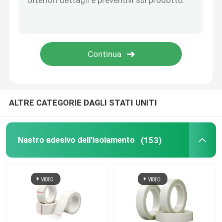
Rotolo facile del nastro del condotto lacrimale che lega la maglia colorata decorativa del nastro 27 del panno
1/2» - 8" Camlock di acciaio inossidabile della colata di investimento di precisione che coppia gli accessori per tubi rapidi
Nastro adesivo del film del Polyimide
Tipo adatto rapido A del connettore di acciaio inossidabile della colata di investimento di precisione di AISI 304 Poiché DP E-F di CC di C D
Alluminio rapido 316 dell'accoppiamento AISI 304 del Camlock di BSPT NPT
Nastro adesivo del di alluminio
La colata di investimento di precisione di ASTM JIS ha perso la colata di precisione della cera
Nastro del panno di vetro del di alluminio
ALTRE CATEGORIE DAGLI STATI UNITI
La stagnola ha affrontato la carta kraft
Nastro adesivo dell'isolamento
(153)
Panno della vetroresina del di alluminio
Nastro della tela della stagnola
Nastro di condotta del panno