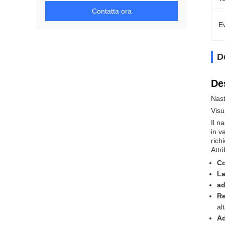
Contatta ora
Ev
D
De
Nast
Visu
Il n
in v
rich
Attr
Co
La
ad
Re
al
Ad