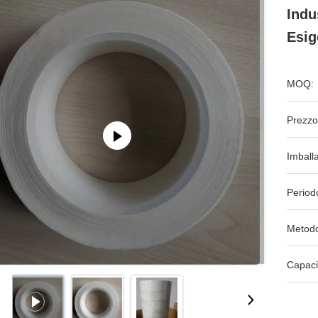
Indu
Esig
MOQ:
Prezzo
Imball
Period
Metodo
Capaci