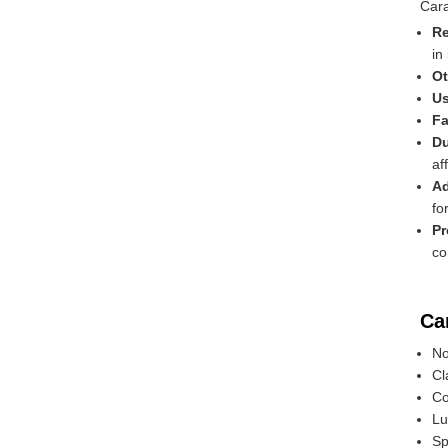
Cara
Re
in
Ot
Us
Fa
Du
aff
Ad
fo
Pr
co
Car
No
Cl
Co
Lu
Sp