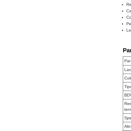
Re
Ca
Co
Pe
Le
Pa
Par
Lar
Col
Tip
BD
Res
ter
Spe
Alt