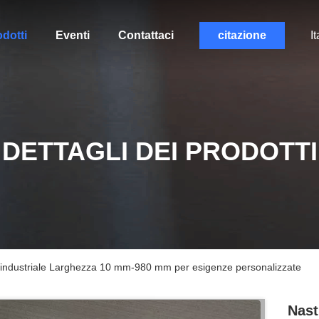
dotti
Eventi
Contattaci
citazione
It
DETTAGLI DEI PRODOTTI
e industriale Larghezza 10 mm-980 mm per esigenze personalizzate
Nast