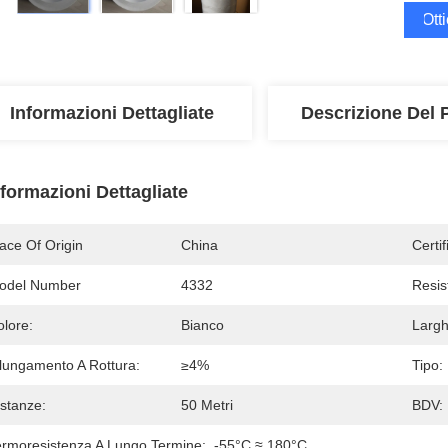
Ott
Informazioni Dettagliate
Descrizione Del 
nformazioni Dettagliate
ace Of Origin
China
Certi
odel Number
4332
Resis
olore:
Bianco
Largh
llungamento A Rottura:
≥4%
Tipo:
istanze:
50 Metri
BDV:
ermoresistenza A Lungo Termine:
-55°C ≈ 180°C