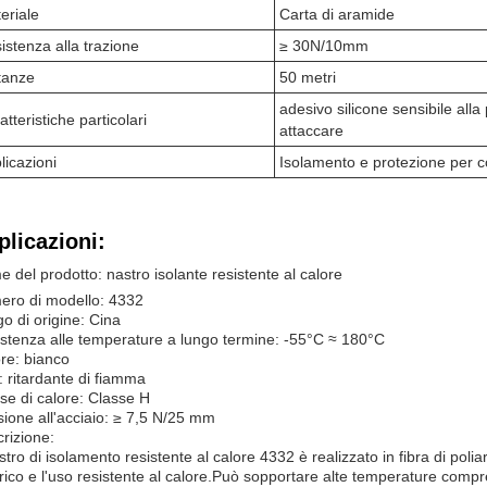
eriale
Carta di aramide
istenza alla trazione
≥ 30N/10mm
tanze
50 metri
adesivo silicone sensibile alla 
atteristiche particolari
attaccare
licazioni
Isolamento e protezione per co
plicazioni:
 del prodotto: nastro isolante resistente al calore
ro di modello: 4332
o di origine: Cina
stenza alle temperature a lungo termine: -55°C ≈ 180°C
re: bianco
: ritardante di fiamma
se di calore: Classe H
ione all'acciaio: ≥ 7,5 N/25 mm
rizione:
astro di isolamento resistente al calore 4332 è realizzato in fibra di pol
trico e l'uso resistente al calore.Può sopportare alte temperature comp