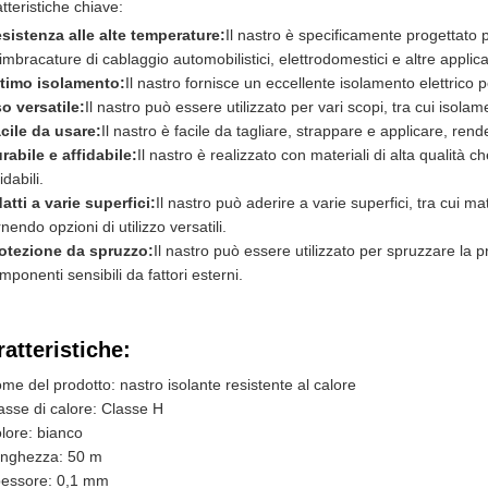
tteristiche chiave:
sistenza alle alte temperature:
Il nastro è specificamente progettato p
 imbracature di cablaggio automobilistici, elettrodomestici e altre applic
timo isolamento:
Il nastro fornisce un eccellente isolamento elettrico p
o versatile:
Il nastro può essere utilizzato per vari scopi, tra cui isol
cile da usare:
Il nastro è facile da tagliare, strappare e applicare, re
rabile e affidabile:
Il nastro è realizzato con materiali di alta qualità 
idabili.
atti a varie superfici:
Il nastro può aderire a varie superfici, tra cui ma
rnendo opzioni di utilizzo versatili.
otezione da spruzzo:
Il nastro può essere utilizzato per spruzzare la p
mponenti sensibili da fattori esterni.
atteristiche:
me del prodotto: nastro isolante resistente al calore
asse di calore: Classe H
lore: bianco
nghezza: 50 m
essore: 0,1 mm