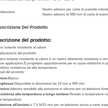
Nastro adesivo per carta di aramide industr
idenziare:
Nastro adesivo di 980 mm di carta di aram
escrizione Del Prodotto
scrizione del prodotto:
ro isolante resistente al calore
alizzazione del prodotto:
astro isolante resistente al calore è un nastro altamente resistente e ve
arie applicazioni.È progettato appositamente per le casse elettriche in pl
iedono resistenza ad alte temperature.
ibuti del prodotto:
lore:
Bianco
rghezza:
Disponibile in dimensioni da 10 mm a 980 mm
esivo:
Adesivo sensibile alla pressione in silicone per un'adesione fort
sistenza alla temperatura a lungo termine:
Resiste a temperature c
ta temperatura
esione all'acciaio:
≥ 7,5 N/25 mm per un'adesione sicura a varie super