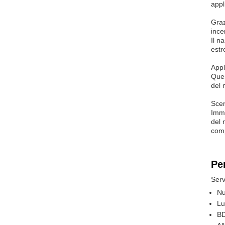
appl
Graz
ince
Il n
estr
Appl
Ques
del 
Sce
Imma
del 
comp
Pe
Serv
Nu
Lu
BD