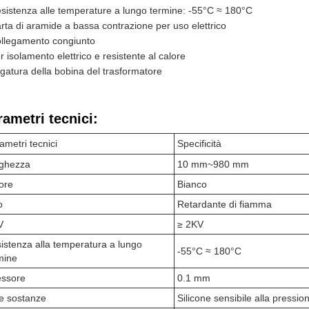
sistenza alle temperature a lungo termine: -55°C ≈ 180°C
rta di aramide a bassa contrazione per uso elettrico
llegamento congiunto
r isolamento elettrico e resistente al calore
gatura della bobina del trasformatore
rametri tecnici:
ametri tecnici
Specificità
ghezza
10 mm~980 mm
ore
Bianco
o
Retardante di fiamma
V
≥ 2KV
istenza alla temperatura a lungo
-55°C ≈ 180°C
mine
ssore
0.1 mm
re sostanze
Silicone sensibile alla pressio