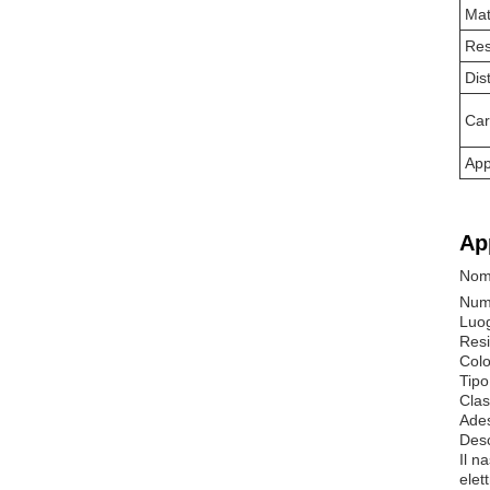
Mat
Res
Dis
Car
App
Ap
Nome
Nume
Luog
Resi
Colo
Tipo
Clas
Ades
Desc
Il n
elet