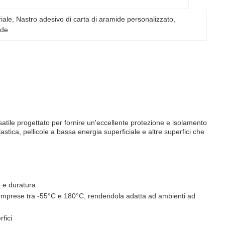
iale
, 
Nastro adesivo di carta di aramide personalizzato
, 
ide
rsatile progettato per fornire un'eccellente protezione e isolamento
astica, pellicole a bassa energia superficiale e altre superfici che
e e duratura
omprese tra -55°C e 180°C, rendendola adatta ad ambienti ad
fici