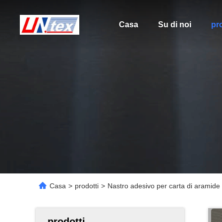
Casa
Su di noi
pro
Casa
>
prodotti
>
Nastro adesivo per carta di aramid
prodotti