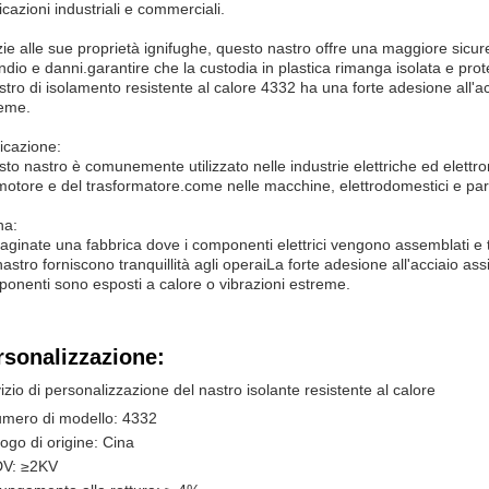
icazioni industriali e commerciali.
ie alle sue proprietà ignifughe, questo nastro offre una maggiore sicurez
ndio e danni.garantire che la custodia in plastica rimanga isolata e pro
astro di isolamento resistente al calore 4332 ha una forte adesione all'
eme.
icazione:
to nastro è comunemente utilizzato nelle industrie elettriche ed elettron
motore e del trasformatore.come nelle macchine, elettrodomestici e part
na:
ginate una fabbrica dove i componenti elettrici vengono assemblati e te
nastro forniscono tranquillità agli operaiLa forte adesione all'acciaio a
onenti sono esposti a calore o vibrazioni estreme.
rsonalizzazione:
izio di personalizzazione del nastro isolante resistente al calore
mero di modello: 4332
ogo di origine: Cina
V: ≥2KV