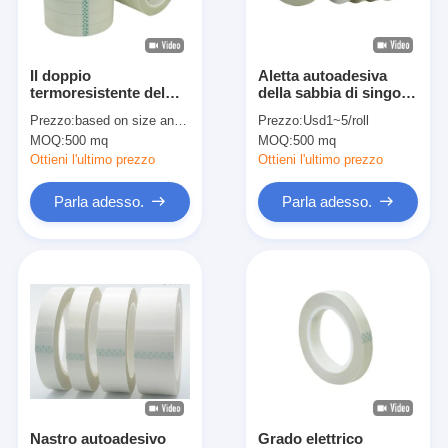
Giro della fabbrica
Controllo di qualità
Il doppio
Aletta autoadesiva
termoresistente del
della sabbia di singolo
Contattici
nastro del silicone
del lato nastro adesivo
Prezzo:
based on size and quantity
Prezzo:
Usd1~5/roll
dell'isolamento ha
rivestito del panno di
MOQ:
500 mq
MOQ:
500 mq
parteggiato grado di H
vetro
Ottieni l'ultimo prezzo
Ottieni l'ultimo prezzo
Nastro adesivo dell'isolamento
Parla adesso.
Parla adesso.
Nastro dell'isolamento del panno di vetro
Nastro termoresistente dell'isolamento
Nastro adesivo del panno di vetro
Nastro adesivo del film del Polyimide
Nastro adesivo del di alluminio
Nastro autoadesivo
Grado elettrico