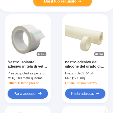
Dai il tuo requisito
Nastro isolante
nastro adesivo del
adesivo in tela di vetro
silicone del grado di
con carta siliconata
nastro adesivo H del
Prezzo:
quoted as per size and quantity
Prezzo:
Usd1~5/roll
panno di vetro di
MOQ:
500 metri quadrati
MOQ:
500 mq
0.18mm
Ottieni l'ultimo prezzo
Ottieni l'ultimo prezzo
Parla adesso.
Parla adesso.