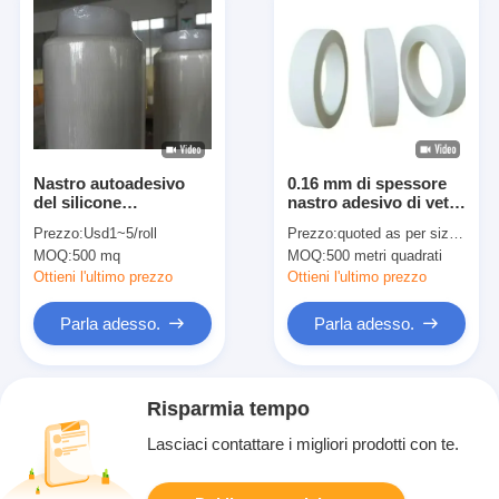
Nastro autoadesivo
0.16 mm di spessore
del silicone
nastro adesivo di vetro
dell'isolamento
con carta di rilascio
Prezzo:
Usd1~5/roll
Prezzo:
quoted as per size and quantity
elettrico
MOQ:
500 mq
MOQ:
500 metri quadrati
Ottieni l'ultimo prezzo
Ottieni l'ultimo prezzo
Parla adesso.
Parla adesso.
Risparmia tempo
Lasciaci contattare i migliori prodotti con te.