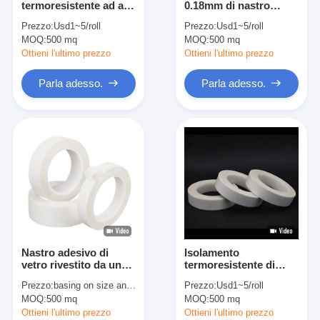
termoresistente ad alta
0.18mm di nastro
Nastro del panno di vetro del di alluminio
temperatura del
adesivo H del panno di
Prezzo:
Usd1~5/roll
Prezzo:
Usd1~5/roll
silicone
vetro dell'isolamento
MOQ:
La stagnola ha affrontato la carta kraft
500 mq
MOQ:
500 mq
Ottieni l'ultimo prezzo
Ottieni l'ultimo prezzo
Panno della vetroresina del di alluminio
Parla adesso.
Parla adesso.
Nastro della tela della stagnola
Nastro di condotta del panno
Doppio nastro adesivo parteggiato
Nastro adesivo dell'ANIMALE DOMESTICO
Colata di investimento di precisione
Nastro adesivo di
Isolamento
Tavola di isolamento elettrico
vetro rivestito da una
termoresistente di
sola parte in silicone
nastro adesivo del
Prezzo:
basing on size and quantity
Prezzo:
Usd1~5/roll
panno di vetro del
MOQ:
500 mq
MOQ:
500 mq
silicone della
vetroresina
Ottieni l'ultimo prezzo
Ottieni l'ultimo prezzo