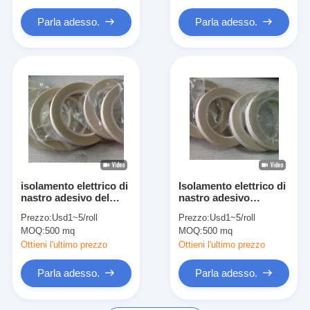
Parla adesso.
Parla adesso.
isolamento elettrico di
Isolamento elettrico di
nastro adesivo del
nastro adesivo
silicone del poliestere
0.18mm del panno di
Prezzo:
Usd1~5/roll
Prezzo:
Usd1~5/roll
di 0.18mm
vetro del grado di H
MOQ:
500 mq
MOQ:
500 mq
Ottieni l'ultimo prezzo
Ottieni l'ultimo prezzo
Parla adesso.
Parla adesso.