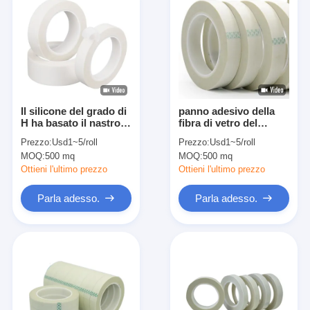
Il silicone del grado di
panno adesivo della
H ha basato il nastro
fibra di vetro del
termoresistente del
silicone del nastro di
Prezzo:
Usd1~5/roll
Prezzo:
Usd1~5/roll
silicone di nastro
nastro adesivo del
MOQ:
500 mq
MOQ:
500 mq
adesivo 0.12mm
panno di vetro di
0.12mm
Ottieni l'ultimo prezzo
Ottieni l'ultimo prezzo
Parla adesso.
Parla adesso.
Casa
Prodotti
Circa noi