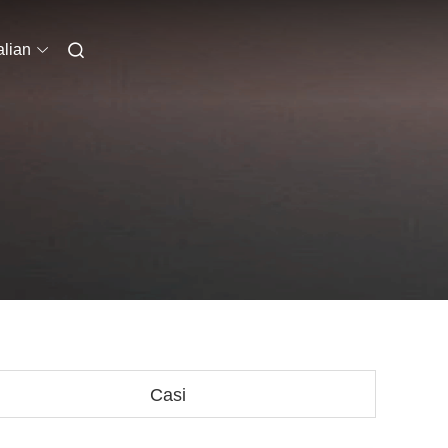
alian
Casi