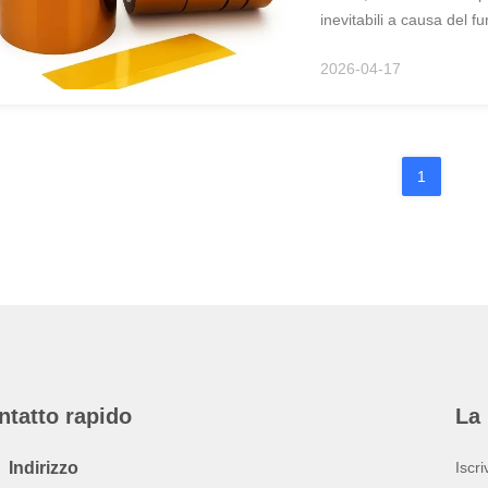
inevitabili a causa del 
I rischi tipici di guasto
2026-04-17
1
ntatto rapido
La 
Indirizzo
Iscri