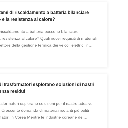
mi di riscaldamento a batteria bilanciare
o e la resistenza al calore?
 riscaldamento a batteria possono bilanciare
a resistenza al calore? Quali nuovi requisiti di materiali
ore della gestione termica dei veicoli elettrici in
a Corea del Sud continua ad espandere le ...
di trasformatori esplorano soluzioni di nastri
senza residui
rasformatori esplorano soluzioni per il nastro adesivo
 Crescente domanda di materiali isolanti più puliti
rmatori in Corea Mentre le industrie coreane dei
parecchiature elettriche continuano a muoversi ...