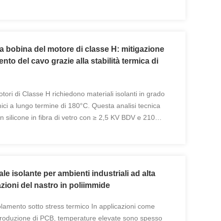
a bobina del motore di classe H: mitigazione
nto del cavo grazie alla stabilità termica di
tori di Classe H richiedono materiali isolanti in grado
mici a lungo termine di 180°C. Questa analisi tecnica
n silicone in fibra di vetro con ≥ 2,5 KV BDV e 210
la trazione prevenga la carbonizzazione ...
le isolante per ambienti industriali ad alta
zioni del nastro in poliimmide
solamento sotto stress termico In applicazioni come
 produzione di PCB, temperature elevate sono spesso