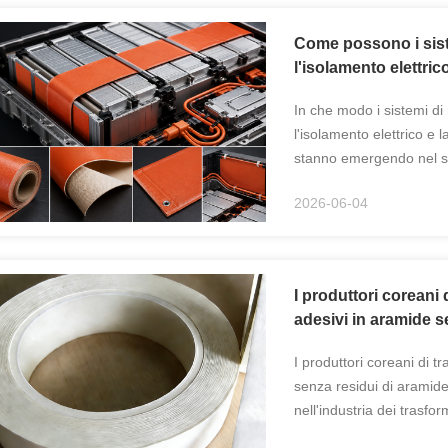
Come possono i siste
l'isolamento elettric
In che modo i sistemi di
l'isolamento elettrico e l
stanno emergendo nel sett
Corea del Sud? Mentre l
2026-06-04
I produttori coreani 
adesivi in ​​aramide 
I produttori coreani di t
senza residui di aramide
nell'industria dei trasfo
trasformatori e delle ap