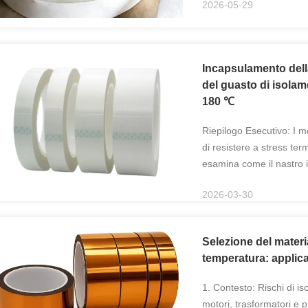
2026-05-29
Incapsulamento dell
del guasto di isolame
180 ℃
Riepilogo Esecutivo: I mo
di resistere a stress ter
esamina come il nastro i
N/10 mm di resistenza al
2026-03-30
Selezione del materia
temperatura: applica
1. Contesto: Rischi di i
motori, trasformatori e