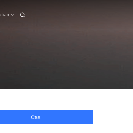
alian
Casi