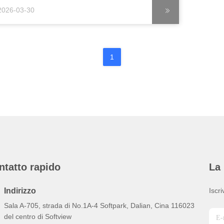
aggiunto il suo apice.gli Emirati Arabi Uniti impongono
2026-03-30
tandard rigorosi sulla resistenza alle temperature e
lla resistenza dielettrica dei ...
1
ntatto rapido
La 
Indirizzo
Iscri
Sala A-705, strada di No.1A-4 Softpark, Dalian, Cina 116023
del centro di Softview