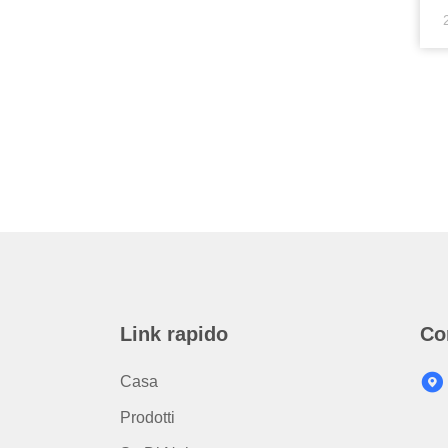
r
s
su
Link rapido
Co
Casa
Prodotti