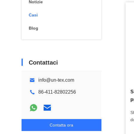
Notizie
Casi
Blog
Contattaci
info@un-tex.com
S
86-411-82802256
p
g
S
d
Contatta ora
m