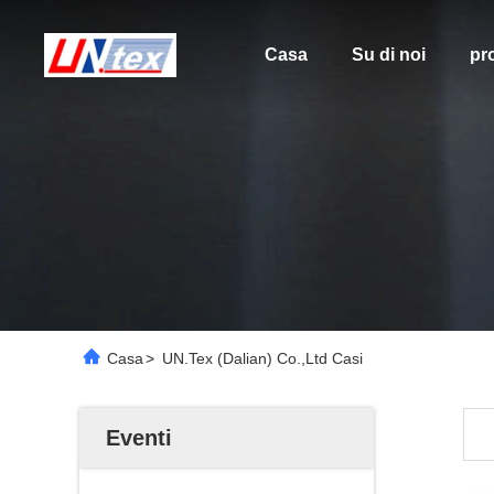
Casa
Su di noi
pro
Casa
>
UN.Tex (Dalian) Co.,Ltd Casi
Eventi