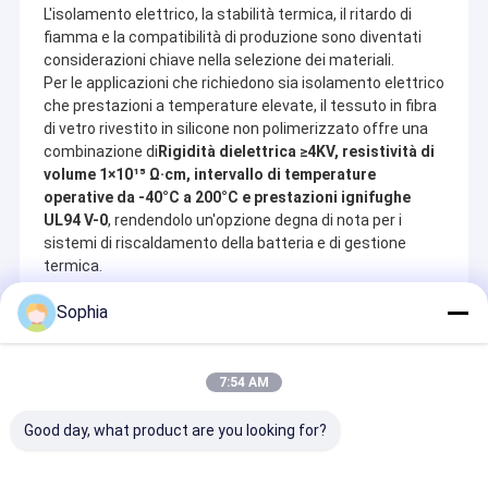
sempre disponibile.
L'isolamento elettrico, la stabilità termica, il ritardo di
· Prezzi competitivi – Conveniente senza compromettere la
fiamma e la compatibilità di produzione sono diventati
qualità.
considerazioni chiave nella selezione dei materiali.
· Pronto per la personalizzazione – Soluzioni flessibili su misura
Per le applicazioni che richiedono sia isolamento elettrico
per le vostre esigenze.
che prestazioni a temperature elevate, il tessuto in fibra
Non siamo solo commercianti: siamo il vostro partner di fiducia
all'interno della catena di fornitura.
di vetro rivestito in silicone non polimerizzato offre una
Apprezziamo ogni collaborazione, costruendo le nostre relazioni
combinazione di
Rigidità dielettrica ≥4KV, resistività di
sulla sincerità e integrità.
volume 1×10¹⁵ Ω·cm, intervallo di temperature
Non vediamo l’ora di instaurare con voi una partnership solida e
operative da -40°C a 200°C e prestazioni ignifughe
duratura, crescendo insieme e creando un futuro condiviso.
UL94 V-0
, rendendolo un'opzione degna di nota per i
sistemi di riscaldamento della batteria e di gestione
UN.Tex (Dalian) Co., Ltd.
termica.
Indirizzo: città di Dalian, provincia di Liaoning, Cina
E-mail: info@un-tex.com
Sito web:
www.un-tex.com
Sophia
Prodotti Consigliati
7:54 AM
Good day, what product are you looking for?