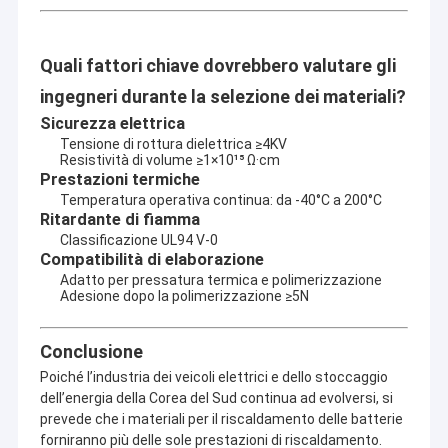
Rispondiamo tempestivamente ai problemi, monitoriamo e
Nastro del panno di vetro del di alluminio
ottimizziamo costantemente le prestazioni e ti aiutiamo a
ottenere valore a lungo termine.
La stagnola ha affrontato la carta kraft
Quali fattori chiave dovrebbero valutare gli
Il nostro core business
ingegneri durante la selezione dei materiali?
Ci concentriamo sull'esportazione e sulla trasformazione di
Panno della vetroresina del di alluminio
beni industriali, con linee di prodotti principali che includono:
Sicurezza elettrica
· Prodotti per l'isolamento elettrico – Soluzioni affidabili per
Nastro della tela della stagnola
Tensione di rottura dielettrica ≥4KV
l'alimentazione e l'elettronica.
Resistività di volume ≥1×10¹⁵ Ω·cm
· Prodotti per l'isolamento termico – Applicazioni di risparmio
Prestazioni termiche
energetico per l'edilizia, l'industria e la catena del freddo.
Nastro di condotta del panno
Temperatura operativa continua: da -40°C a 200°C
·Nastri adesivi industriali – Al servizio dell'imballaggio,
Ritardante di fiamma
dell'elettronica, dell'automotive e altro ancora.
Doppio nastro adesivo parteggiato
Classificazione UL94 V-0
·Parti meccaniche e prodotti in metallo – Per macchinari,
Compatibilità di elaborazione
strutture e attrezzature industriali.
Nastro adesivo dell'ANIMALE DOMESTICO
Continuiamo ad espandere la nostra offerta per soddisfare in
Adatto per pressatura termica e polimerizzazione
Adesione dopo la polimerizzazione ≥5N
modo flessibile le esigenze del mercato globale.
Colata di investimento di precisione
Perché sceglierci? ——Creare valore unico per te
Conclusione
Tavola di isolamento elettrico
· Qualità garantita – Coerenza certificata in ogni prodotto e
Poiché l’industria dei veicoli elettrici e dello stoccaggio
processo.
dell’energia della Corea del Sud continua ad evolversi, si
· Consegna puntuale: il tuo programma è garantito attraverso
prevede che i materiali per il riscaldamento delle batterie
una logistica affidabile.
· Supporto di esperti – Assistenza tecnica e post-vendita
forniranno più delle sole prestazioni di riscaldamento.