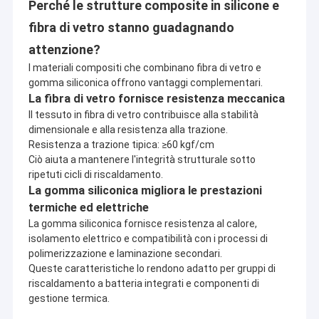
Perché le strutture composite in silicone e
Giro della fabbrica
dei vostri best seller in Cina
fibra di vetro stanno guadagnando
Fondata nel 2006, radicata in un'affascinante città costiera
Controllo di qualità
attenzione?
Sin dalla sua fondazione nel 2006, UN.Tex (Dalian) Co., Ltd. è
I materiali compositi che combinano fibra di vetro e
Contattici
profondamente radicata nella bellissima città portuale di Dalian.
gomma siliconica offrono vantaggi complementari.
Questa non è solo la nostra casa, ma anche il fulcro che ci
La fibra di vetro fornisce resistenza meccanica
collega al commercio globale.
Il tessuto in fibra di vetro contribuisce alla stabilità
Il nostro team di professionisti e la nostra rete globale
dimensionale e alla resistenza alla trazione.
Nastro adesivo dell'isolamento
Guidati da un team di professionisti, ci impegniamo a dare
Resistenza a trazione tipica: ≥60 kgf/cm
priorità ai nostri clienti in ogni fase, dalla comunicazione
Ciò aiuta a mantenere l'integrità strutturale sotto
all'esecuzione. Il nostro servizio affidabile e reattivo ha stabilito
Nastro dell'isolamento del panno di vetro
ripetuti cicli di riscaldamento.
forti ponti di fiducia tra acquirenti internazionali e fornitori
La gomma siliconica migliora le prestazioni
nazionali di qualità, costruendo una rete di fornitura globale
Nastro termoresistente dell'isolamento
stabile ed estesa.
termiche ed elettriche
· Prevendita: Pianificazione di precisione
La gomma siliconica fornisce resistenza al calore,
Conosciamo a fondo le vostre esigenze e forniamo una
Nastro adesivo del panno di vetro
isolamento elettrico e compatibilità con i processi di
consulenza accurata con soluzioni personalizzate.
polimerizzazione e laminazione secondari.
· Durante le vendite: esecuzione efficiente
Nastro adesivo del film del Polyimide
Collaboriamo in totale trasparenza, controlliamo rigorosamente
Queste caratteristiche lo rendono adatto per gruppi di
la qualità e i tempi di consegna e garantiamo un avanzamento
riscaldamento a batteria integrati e componenti di
regolare del processo.
Nastro adesivo del di alluminio
gestione termica.
· Post-vendita: supporto continuo