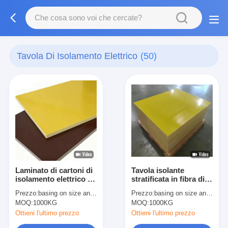
Tavola Di Isolamento Elettrico
(50)
Laminato di cartoni di
Tavola isolante
isolamento elettrico ad
stratificata in fibra di
alte prestazioni in
vetro epossidica
Prezzo:
basing on size and quantity
Prezzo:
basing on size and quantity
epossidi fibra di vetro
fenolica di classe B
MOQ:
1000KG
MOQ:
1000KG
Ottieni l'ultimo prezzo
Ottieni l'ultimo prezzo