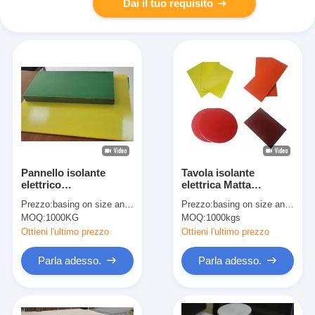
Dai il tuo requisito
Pannello isolante
Tavola isolante
elettrico
elettrica Matta
epossifenolico per
laminata in fibra di
Prezzo:
basing on size and quantity
Prezzo:
basing on size and quantity
motori, trasformatori e
vetro epossidica per
MOQ:
1000KG
MOQ:
1000kgs
isolamento elettrico
isolamento
Ottieni l'ultimo prezzo
Ottieni l'ultimo prezzo
Parla adesso.
Parla adesso.