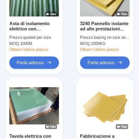
Giro della fabbrica
Controllo di qualità
Asta di isolamento
3240 Pannello isolante
elettrico con
ad alte prestazioni
Contattici
eccellente resistenza
Classe B con resina
Prezzo:
quoted per size
Prezzo:
basing on size and quantity
alla tensione e
epossidica fenolica
MOQ:
1000M
MOQ:
1000KG
affidabilità a lungo
termine
Ottieni l'ultimo prezzo
Ottieni l'ultimo prezzo
Nastro adesivo dell'isolamento
Parla adesso.
Parla adesso.
Nastro dell'isolamento del panno di vetro
Nastro termoresistente dell'isolamento
Nastro adesivo del panno di vetro
Nastro adesivo del film del Polyimide
Nastro adesivo del di alluminio
Tavola elettrica con
Fabbricazione a