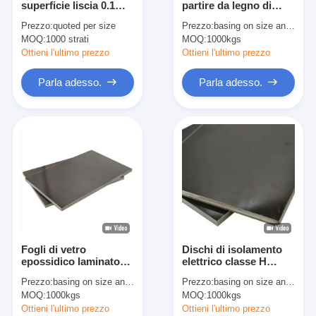
superficie liscia 0.1
partire da legno di
Nastro del panno di vetro del di alluminio
mm - 100 mm
legno
Prezzo:
quoted per size
Prezzo:
basing on size and quantity
Spessore isolamento
MOQ:
La stagnola ha affrontato la carta kraft
1000 strati
MOQ:
1000kgs
superiore
Ottieni l'ultimo prezzo
Ottieni l'ultimo prezzo
Panno della vetroresina del di alluminio
Parla adesso.
Parla adesso.
Nastro della tela della stagnola
Nastro di condotta del panno
Doppio nastro adesivo parteggiato
Nastro adesivo dell'ANIMALE DOMESTICO
Colata di investimento di precisione
Fogli di vetro
Dischi di isolamento
Tavola di isolamento elettrico
epossidico laminato
elettrico classe H
ad alta temperatura di
Isolamento affidabile
Prezzo:
basing on size and quantity
Prezzo:
basing on size and quantity
classe H per
per applicazioni
MOQ:
1000kgs
MOQ:
1000kgs
isolamento elettrico
elettriche
Ottieni l'ultimo prezzo
Ottieni l'ultimo prezzo