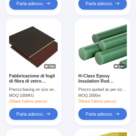
Parla adesso.
Parla adesso.
Fabbricazione di fogli
H-Class Epoxy
di fibra di vetro
Insulation Rod
epossidica laminati di
Pultruded Fiberglass
Prezzo:
basing on size and quantity
Prezzo:
quoted as per size and quantity
classe H con resina
for Electrical
MOQ:
1000KG
MOQ:
2000m
epossidica ad alta Tg
Applications
Ottieni l'ultimo prezzo
Ottieni l'ultimo prezzo
Parla adesso.
Parla adesso.