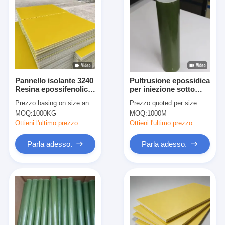
Pannello isolante 3240
Pultrusione epossidica
Resina epossifenolica
per iniezione sotto
adatta per ambienti
vuoto di asta isolante
Prezzo:
basing on size and quantity
Prezzo:
quoted per size
difficili
elettrica ad alta
MOQ:
1000KG
MOQ:
1000M
densità
Ottieni l'ultimo prezzo
Ottieni l'ultimo prezzo
Parla adesso.
Parla adesso.
Casa
Prodotti
Circa noi