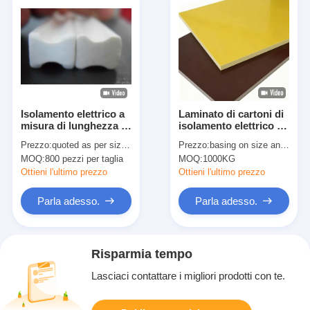
Isolamento elettrico a
Laminato di cartoni di
misura di lunghezza in
isolamento elettrico ad
forma di vuoto
alte prestazioni in
Prezzo:
quoted as per size and quantity
Prezzo:
basing on size and quantity
iniezione epoxi
epossidi fibra di vetro
MOQ:
800 pezzi per taglia
MOQ:
1000KG
pultrudo
Ottieni l'ultimo prezzo
Ottieni l'ultimo prezzo
Parla adesso.
Parla adesso.
Risparmia tempo
Lasciaci contattare i migliori prodotti con te.