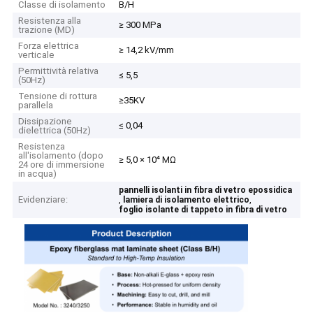
Classe di isolamento
B/H
Resistenza alla
≥ 300 MPa
trazione (MD)
Forza elettrica
≥ 14,2 kV/mm
verticale
Permittività relativa
≤ 5,5
(50Hz)
Tensione di rottura
≥35KV
parallela
Dissipazione
≤ 0,04
dielettrica (50Hz)
Resistenza
all'isolamento (dopo
≥ 5,0 × 10⁴ MΩ
24 ore di immersione
in acqua)
pannelli isolanti in fibra di vetro epossidica
Evidenziare:
,
,
lamiera di isolamento elettrico
foglio isolante di tappeto in fibra di vetro