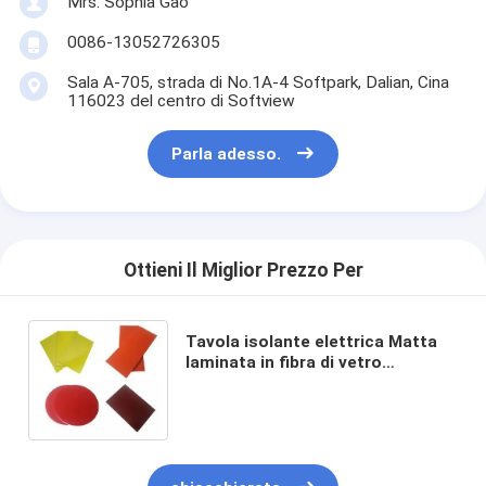
Mrs. Sophia Gao
Nastro del panno di vetro del di alluminio
0086-13052726305
La stagnola ha affrontato la carta kraft
Sala A-705, strada di No.1A-4 Softpark, Dalian, Cina
116023 del centro di Softview
Panno della vetroresina del di alluminio
Parla adesso.
Nastro della tela della stagnola
Nastro di condotta del panno
Doppio nastro adesivo parteggiato
Ottieni Il Miglior Prezzo Per
Nastro adesivo dell'ANIMALE DOMESTICO
Tavola isolante elettrica Matta
Colata di investimento di precisione
laminata in fibra di vetro
epossidica per isolamento
Tavola di isolamento elettrico