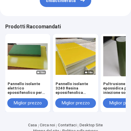
chiacchierata
Prodotti Raccomandati
Pannello isolante
Pannello isolante
Pultrusione
elettrico
3240 Resina
epossidica per
epossifenolico per
epossifenolica
iniezione sott
motori,
adatta per ambienti
di asta isolant
trasformatori e
difficili
elettrica ad al
Miglior prezzo
Miglior prezzo
Miglior pr
isolamento elettrico
densità
Casa
Circa noi
Contattaci
Desktop Site
Mappa del sito
Politica sulla privacy