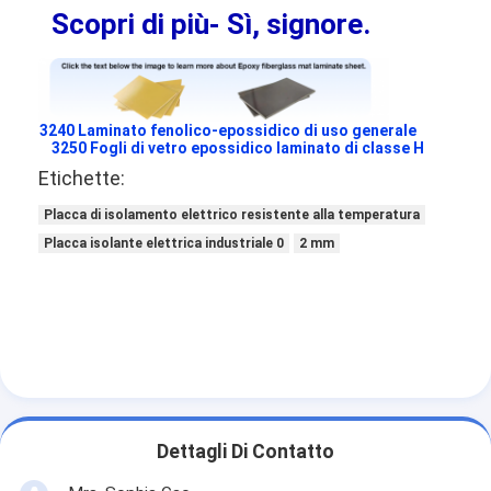
Scopri di più
- Sì, signore.
Giro della fabbrica
Controllo di qualità
Contattici
3240 Laminato fenolico-epossidico di uso generale
3250 Fogli di vetro epossidico laminato di classe H
Etichette:
Nastro adesivo dell'isolamento
Placca di isolamento elettrico resistente alla temperatura
Placca isolante elettrica industriale 0
2 mm
Nastro dell'isolamento del panno di vetro
Nastro termoresistente dell'isolamento
Nastro adesivo del panno di vetro
Nastro adesivo del film del Polyimide
Dettagli Di Contatto
Nastro adesivo del di alluminio