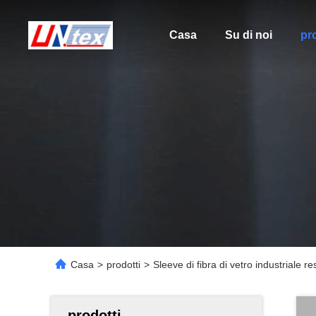
Casa
Su di noi
pro
Casa
>
prodotti
>
Sleeve di fibra di vetro industriale re
prodotti