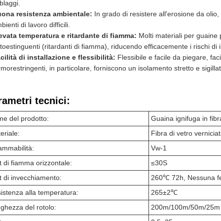
blaggi.
ona resistenza ambientale:
In grado di resistere all'erosione da oli
bienti di lavoro difficili.
evata temperatura e ritardante di fiamma:
Molti materiali per guaine 
toestinguenti (ritardanti di fiamma), riducendo efficacemente i rischi di 
cilità di installazione e flessibilità:
Flessibile e facile da piegare, fac
rmorestringenti, in particolare, forniscono un isolamento stretto e sigilla
rametri tecnici:
e del prodotto:
Guaina ignifuga in fibr
eriale:
Fibra di vetro verniciat
iammabilità:
Vw-1
t di fiamma orizzontale:
≤30S
t di invecchiamento:
260℃ 72h, Nessuna f
istenza alla temperatura:
265±2℃
ghezza del rotolo:
200m/100m/50m/25m i