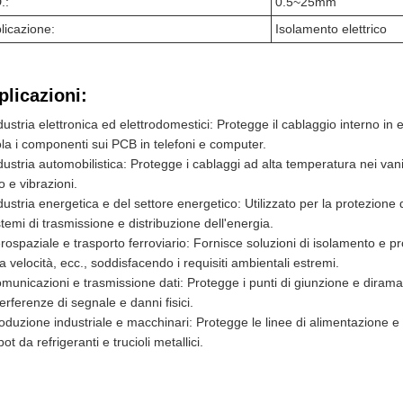
.:
0.5~25mm
licazione:
Isolamento elettrico
plicazioni:
dustria elettronica ed elettrodomestici: Protegge il cablaggio interno in el
ola i componenti sui PCB in telefoni e computer.
dustria automobilistica: Protegge i cablaggi ad alta temperatura nei vani m
io e vibrazioni.
dustria energetica e del settore energetico: Utilizzato per la protezione d
stemi di trasmissione e distribuzione dell'energia.
rospaziale e trasporto ferroviario: Fornisce soluzioni di isolamento e pro
ta velocità, ecc., soddisfacendo i requisiti ambientali estremi.
municazioni e trasmissione dati: Protegge i punti di giunzione e dirama
terferenze di segnale e danni fisici.
oduzione industriale e macchinari: Protegge le linee di alimentazione 
bot da refrigeranti e trucioli metallici.