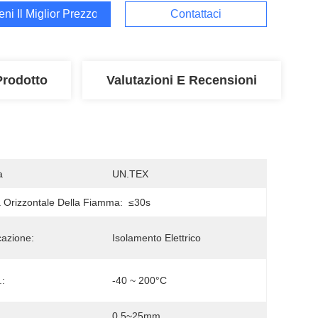
ieni Il Miglior Prezzo
Contattaci
Prodotto
Valutazioni E Recensioni
a
UN.TEX
 Orizzontale Della Fiamma:
≤30s
cazione:
Isolamento Elettrico
:
-40 ~ 200°C
0.5~25mm