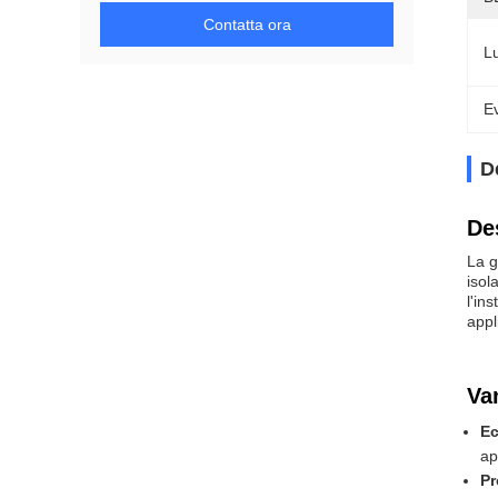
Contatta ora
L
Ev
D
De
La g
isol
l'in
appl
Va
Ec
ap
Pr