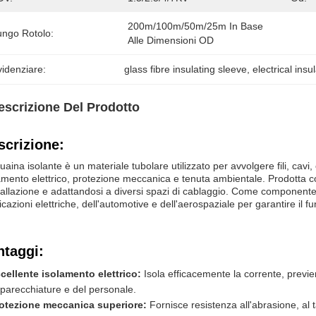
200m/100m/50m/25m In Base 
ungo Rotolo:
Alle Dimensioni OD
idenziare:
glass fibre insulating sleeve
, 
electrical insu
escrizione Del Prodotto
scrizione:
uaina isolante è un materiale tubolare utilizzato per avvolgere fili, cavi,
amento elettrico, protezione meccanica e tenuta ambientale. Prodotta con 
stallazione e adattandosi a diversi spazi di cablaggio. Come componente cr
icazioni elettriche, dell'automotive e dell'aerospaziale per garantire il fu
ntaggi:
cellente isolamento elettrico:
Isola efficacemente la corrente, previen
parecchiature e del personale.
otezione meccanica superiore:
Fornisce resistenza all'abrasione, al ta