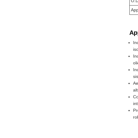
O.D
App
Ap
In
is
In
ol
In
si
Ae
al
Co
in
Pr
ro