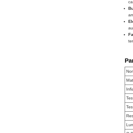
ca
Bu
am
El
au
Fa
te
Pa
Nom
Mat
Inf
Tes
Tes
Res
Lun