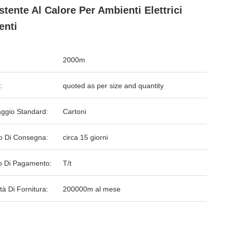
stente Al Calore Per Ambienti Elettrici
enti
2000m
:
quoted as per size and quantity
aggio Standard:
Cartoni
o Di Consegna:
circa 15 giorni
 Di Pagamento:
T/t
tà Di Fornitura:
200000m al mese