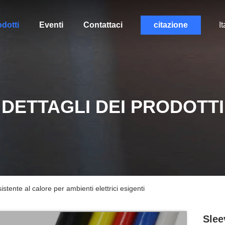
dotti
Eventi
Contattaci
citazione
It
DETTAGLI DEI PRODOTTI
sistente al calore per ambienti elettrici esigenti
Slee