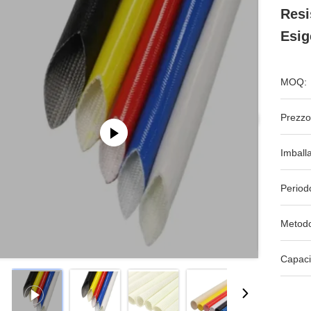
Resi
Esig
MOQ:
Prezzo
Imball
Period
Metodo
Capaci