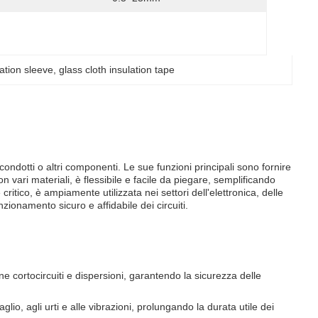
lation sleeve
, 
glass cloth insulation tape
 condotti o altri componenti. Le sue funzioni principali sono fornire
vari materiali, è flessibile e facile da piegare, semplificando
itico, è ampiamente utilizzata nei settori dell'elettronica, delle
nzionamento sicuro e affidabile dei circuiti.
e cortocircuiti e dispersioni, garantendo la sicurezza delle
glio, agli urti e alle vibrazioni, prolungando la durata utile dei