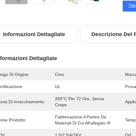
Ott
Informazioni Dettagliate
Descrizione Del 
nformazioni Dettagliate
uogo Di Origine
Cina
Marc
rtificazione
UL
Prova
260°C Per 72 Ore, Senza 
rova Di Invecchiamento:
Appli
Crepe
Fabbricazione A Partire Da 
ome Prodotto:
Temp.
Materiali Di Cui All'allegato III
DV:
1.5/2.5/4/7KV
Od: