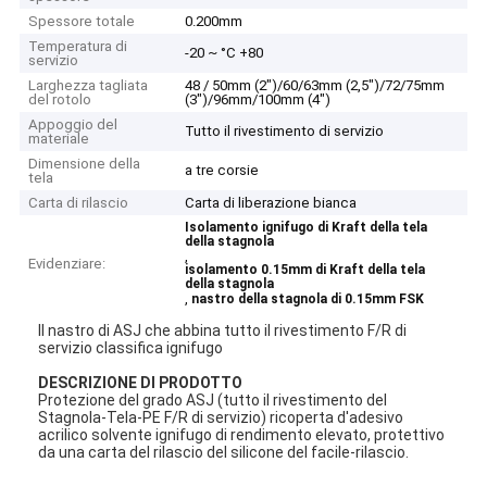
Spessore totale
0.200mm
Temperatura di
-20 ~ °C +80
servizio
Larghezza tagliata
48 / 50mm (2")/60/63mm (2,5")/72/75mm
del rotolo
(3")/96mm/100mm (4")
Appoggio del
Tutto il rivestimento di servizio
materiale
Dimensione della
a tre corsie
tela
Carta di rilascio
Carta di liberazione bianca
Isolamento ignifugo di Kraft della tela
della stagnola
,
Evidenziare:
isolamento 0.15mm di Kraft della tela
della stagnola
,
nastro della stagnola di 0.15mm FSK
Il nastro di ASJ che abbina tutto il rivestimento F/R di
servizio classifica ignifugo
DESCRIZIONE DI PRODOTTO
Protezione del grado ASJ (tutto il rivestimento del
Stagnola-Tela-PE F/R di servizio) ricoperta d'adesivo
acrilico solvente ignifugo di rendimento elevato, protettivo
da una carta del rilascio del silicone del facile-rilascio.