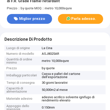
di F.R. Grade Flame-retardant
Prezzo：by quote
MOQ：metro 10,000squre
Miglior prezzo
Parla adesso.
Descrizione Di Prodotto
Luogo di origine
La Cina
Numero di modello
ASJ8025AR
Quantità di ordine
metro 10,000squre
minimo
Prezzo
by quote
Cassa e pallet del cartone
Imballaggi particolari
dell'esportazione
Tempi di consegna
30 giorni lavorativi
Capacità di
50,000m2 al mese
alimentazione
adesivo acrilico solvente ignifugo di
Materiale adesivo
rendimento elevato
Appoggio dello
0.150mm
spessore