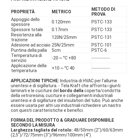
METODO DI
PROPRIETÀ
METRICO
PROVA
Appoggio dello
0.120mm
PSTC-133
spessore
Spessore totale
0.17mm
PSTC-133
Resistenza alla
120N/25mm
PSTC-131
trazione
Adesione ad acciaio
25N/25mm
PSTC-101
Puntina della palla
5cm
PSTC-6
Temperatura di
-20 ~ °C +80
------------
servizio
Applicazione della
+10 ~ °C 40
------------
temperatura
APPLICAZIONI TIPICHE:
Industria di HVAC per l'allume
unentesi e di sigillatura. - Tela Kraft che affronta i giunti
laminati e le cuciture del
bordo della
coperta/condotta
della vetroresina; cuciture e collegamenti industriali
unentesi e di sigillature del insulation del tubo. Può anche
essere usata per altri usi industriali richiedere un nastro
con questi caratteristiche e benefici.
FORMA DEL PRODOTTO & GRADUARE DISPONIBILE
SECONDO LA MISURA
Larghezza tagliata del rotolo:
48/50mm (2")/60/63mm
(2,5")/72/75mm (3")/96mm/100mm (4").