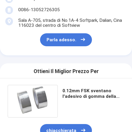
Giro della fabbrica
0086-13052726305
Controllo di qualità
Sala A-705, strada di No.1A-4 Softpark, Dalian, Cina
116023 del centro di Softview
Contattici
Parla adesso.
Nastro adesivo dell'isolamento
Nastro dell'isolamento del panno di vetro
Ottieni Il Miglior Prezzo Per
Nastro termoresistente dell'isolamento
0.12mm FSK sventano
l'adesivo di gomma della
Nastro adesivo del panno di vetro
resina di rendimento
elevato di Kraft della tela
Nastro adesivo del film del Polyimide
Nastro adesivo del di alluminio
chiacchierata