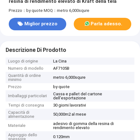
resina di rendimento elevato di Kraft della tela
Prezzo：by quote
MOQ：metro 6,000squre
Miglior prezzo
Parla adesso.
Descrizione Di Prodotto
Luogo di origine
La Cina
Numero di modello
AF7105B
Quantità di ordine
metro 6,000squre
minimo
Prezzo
by quote
Cassa e pallet del cartone
Imballaggi particolari
dell'esportazione
Tempi di consegna
30 giorni lavorativi
Capacità di
50,000m2 al mese
alimentazione
adesivo di gomma della resina di
Materiale
rendimento elevato
Appoggio dello
0.120mm
spessore