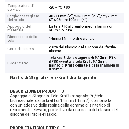
Temperatura di
-20 ~ °C +80
servizio
Larghezza tagliata
48 / 50mm (2")/60/63mm (2,5")/72/75mm
del rotolo
(3")/96mm/100mm (4")
Appoggio del
La tela + Kraft reinformed la lamina di
materiale
alluminio 7um
Dimensione della
14mmx14mm bidirezionale
tela
carta del rilascio del silicone del facile-
Carta di rilascio
rilascio
,
tela Kraft della stagnola di 0.12mm FSK
,
il FSK sventa la tela Kraft 0.12mm
Evidenziare:
nastro di Kraft della tela della stagnola di
0.12mm
Nastro di Stagnola-Tela-Kraft di alta qualità
DESCRIZIONE DI PRODOTTO
Appoggio di Stagnola-Tela-Kraft (stagnola: 7u/tela
bidirezionale: carta kraft di 14mmx14mm/), combinata
con un adesivo della resina della gomma di sintetico di
rendimento elevato, protettivo da una carta del rilascio del
silicone del facile-rilascio.
PROPRIETÀ FISICHE TIPICHE