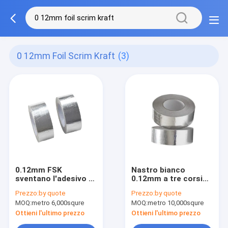
0 12mm Foil Scrim Kraft
(3)
0.12mm FSK
Nastro bianco
sventano l'adesivo di
0.12mm a tre corsie
gomma della resina
della tela della
Prezzo:
by quote
Prezzo:
by quote
di rendimento
stagnola del
MOQ:
metro 6,000squre
MOQ:
metro 10,000squre
elevato di Kraft della
polipropilene
tela
Ottieni l'ultimo prezzo
Ottieni l'ultimo prezzo