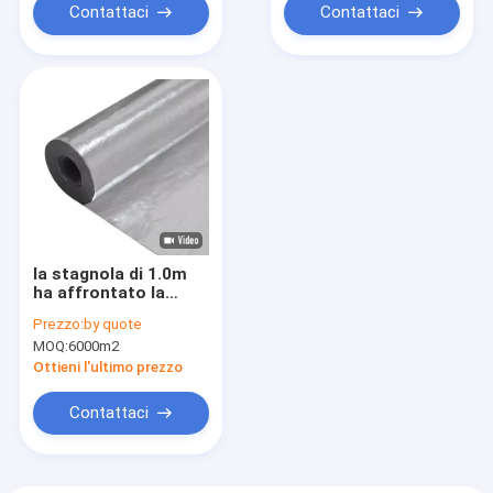
Contattaci
Contattaci
la stagnola di 1.0m
ha affrontato la
barriera del vapore
Prezzo:
by quote
della carta kraft della
MOQ:
6000m2
carta kraft 1.2m
Ottieni l'ultimo prezzo
Contattaci