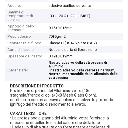
Adesivo
adesivo acrilico solvente
Gamma di
temperature di
-30 +120 C (- 22~ +248 F)
servizio
Appoggio dello
0.15±0.015mm
spessore
Peso adesivo
70±5g/m2
Resistenza al fuoco
Classe O (BS476 pinte 6 & 7)
Carta di rilascio
Nessuna carta di liberazione
Spessore del nastro
0.19±0.019mm
Nastro adesivo della vetroresina di
alluminio
Evidenziare:
,
,
nastro adesivo della vetroresina 18um
Nastro impermeabile del di alluminio della
vetroresina
DESCRIZIONE DI PRODOTTO
Protezione di panno del Alluminio-vetro (18u
stagnola/franco di colla/8x8 Mesh Glass Cloth),
combinata con un adesivo acrilico del solvente profondo
ignifugo del freddo di rendimento elevato.
CARATTERISTICHE
• La protezione di panno del Alluminio-vetro fornisce la
riflessione eccellente sia del calore che della luce.
• L'adesivo di alta qualità con forte potere eccellente di