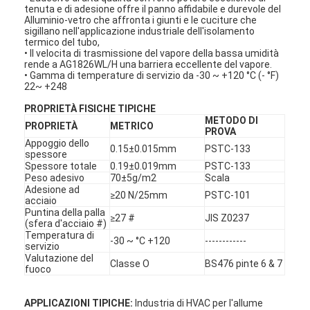
tenuta e di adesione offre il panno affidabile e durevole del
Alluminio-vetro che affronta i giunti e le cuciture che
sigillano nell'applicazione industriale dell'isolamento
termico del tubo,
• Il velocita di trasmissione del vapore della bassa umidità
rende a AG1826WL/H una barriera eccellente del vapore.
• Gamma di temperature di servizio da -30 ~ +120 °C (- °F)
22~ +248
PROPRIETÀ FISICHE TIPICHE
METODO DI
PROPRIETÀ
METRICO
PROVA
Appoggio dello
0.15±0.015mm
PSTC-133
spessore
Spessore totale
0.19±0.019mm
PSTC-133
Peso adesivo
70±5g/m2
Scala
Adesione ad
≥20 N/25mm
PSTC-101
acciaio
Puntina della palla
≥27 #
JIS Z0237
(sfera d'acciaio #)
Temperatura di
-30 ~ °C +120
------------
servizio
Valutazione del
Classe O
BS476 pinte 6 & 7
fuoco
APPLICAZIONI TIPICHE:
Industria di HVAC per l'allume