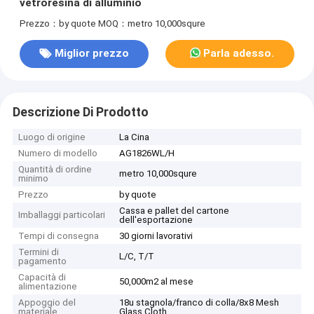
vetroresina di alluminio
Prezzo：by quote
MOQ：metro 10,000squre
Miglior prezzo
Parla adesso.
Descrizione Di Prodotto
Luogo di origine
La Cina
Numero di modello
AG1826WL/H
Quantità di ordine
metro 10,000squre
minimo
Prezzo
by quote
Cassa e pallet del cartone
Imballaggi particolari
dell'esportazione
Tempi di consegna
30 giorni lavorativi
Termini di
L/C, T/T
pagamento
Capacità di
50,000m2 al mese
alimentazione
Appoggio del
18u stagnola/franco di colla/8x8 Mesh
materiale
Glass Cloth