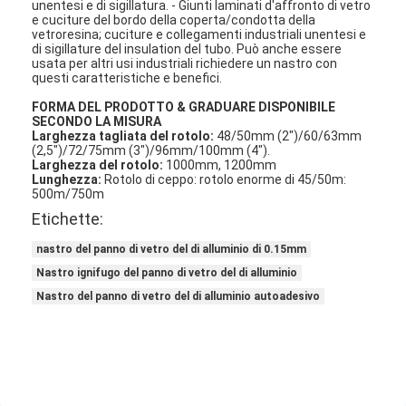
unentesi e di sigillatura. - Giunti laminati d'affronto di vetro
e cuciture del bordo della coperta/condotta della
vetroresina; cuciture e collegamenti industriali unentesi e
di sigillature del insulation del tubo. Può anche essere
usata per altri usi industriali richiedere un nastro con
questi caratteristiche e benefici.
FORMA DEL PRODOTTO & GRADUARE DISPONIBILE
SECONDO LA MISURA
Larghezza tagliata del rotolo:
48/50mm (2")/60/63mm
(2,5")/72/75mm (3")/96mm/100mm (4").
Larghezza del rotolo:
1000mm, 1200mm
Lunghezza:
Rotolo di ceppo: rotolo enorme di 45/50m:
500m/750m
Etichette:
nastro del panno di vetro del di alluminio di 0.15mm
Nastro ignifugo del panno di vetro del di alluminio
Nastro del panno di vetro del di alluminio autoadesivo
Casa
Prodotti
Circa noi