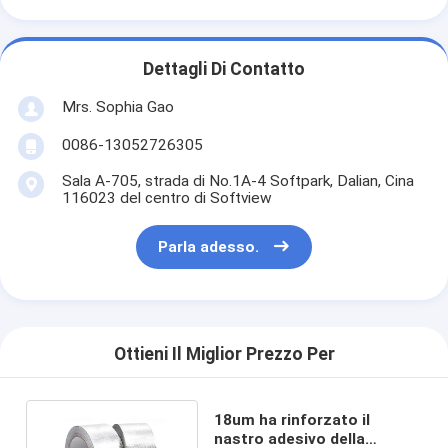
Giro della fabbrica
Controllo di qualità
Dettagli Di Contatto
Mrs. Sophia Gao
Contattici
0086-13052726305
Sala A-705, strada di No.1A-4 Softpark, Dalian, Cina
Nastro adesivo dell'isolamento
116023 del centro di Softview
Nastro dell'isolamento del panno di vetro
Parla adesso.
Nastro termoresistente dell'isolamento
Nastro adesivo del panno di vetro
Ottieni Il Miglior Prezzo Per
Nastro adesivo del film del Polyimide
Nastro adesivo del di alluminio
18um ha rinforzato il
nastro adesivo della