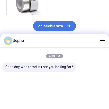
vetroresina di alluminio
Nastro del panno di vetro del di alluminio
La stagnola ha affrontato la carta kraft
Panno della vetroresina del di alluminio
chiacchierata
Nastro della tela della stagnola
Sophia
Nastro di condotta del panno
Prodotti Raccomandati
4:13 PM
Doppio nastro adesivo parteggiato
Good day, what product are you looking for?
Nastro adesivo dell'ANIMALE DOMESTICO
Colata di investimento di precisione
Tavola di isolamento elettrico
Nastro in tessuto di
Filtro di vetro di
Nastro di vetro
vetro in foglio di
alluminio per aria
alluminio resi
alluminio spessore
condizionata, nastro
alla fiamma
170 micron con
di vetro, ritardante
Spessore total