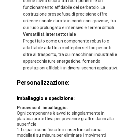
connettività sicura tra i componenti e un
Nastro del panno di vetro del di alluminio
funzionamento affidabile del serbatoio. La
costruzione pressofusa di precisione offre
La stagnola ha affrontato la carta kraft
un'eccezionale durata in condizioni gravose, tra
cui l'uso prolungato e intensivo e terreni difficili.
Panno della vetroresina del di alluminio
Versatilità intersettoriale
Progettato come un componente robusto e
Nastro della tela della stagnola
adattabile adatto a molteplici settori pesanti
oltre al trasporto, tra cui macchinari industriali e
Nastro di condotta del panno
apparecchiature energetiche, fornendo
prestazioni affidabili in diversi scenari applicativi.
Doppio nastro adesivo parteggiato
Personalizzazione:
Nastro adesivo dell'ANIMALE DOMESTICO
Imballaggio e spedizione:
Colata di investimento di precisione
Processo di imballaggio:
Tavola di isolamento elettrico
Ogni componente è avvolto singolarmente in
plastica protettiva per prevenire graffi e danni alla
superficie
1. Le parti sono fissate in inserti in schiuma
modellati su misura per eliminare i movimenti