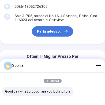
0086-13052726305
Sala A-705, strada di No.1A-4 Softpark, Dalian, Cina
116023 del centro di Softview
Parla adesso.
Ottieni Il Miglior Prezzo Per
Sophia
Fascette di sicurezza per
raccordi per tubi flessibili con
bullone e dado in acciaio
11:30 AM
inossidabile
Good day, what product are you looking for?
chiacchierata