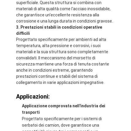
superficiale. Questa struttura si combina con
Giro della fabbrica
materiali di alta qualità come l'acciaio inossidabile,
che garantisce un'eccellente resistenza alla
Controllo di qualità
corrosione e una lunga durata in condizioni gravose.
3. Prestazioni stabili in condizioni operative
Contattici
difficili
Progettato specificamente per ambienti ad alta
temperatura, alta pressione e corrosivi, i suoi
materiali e la sua struttura sono completamente
Nastro adesivo dell'isolamento
convalidati. Il meccanismo del morsetto di
sicurezza mantiene una forza di tenuta costante
Nastro dell'isolamento del panno di vetro
anche in condizioni estreme, garantendo
prestazioni continue e stabili del sistema di
collegamento in varie applicazioni impegnative.
Nastro termoresistente dell'isolamento
Applicazioni:
Nastro adesivo del panno di vetro
Applicazione comprovata nell'industria dei
Nastro adesivo del film del Polyimide
trasporti
Progettato specificamente per i sistemi di
Nastro adesivo del di alluminio
serbatoi dei camion, dove garantisce una