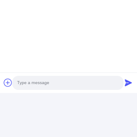
Prodotti Raccomandati
Stainless Steel
Camlock su
La colata di
Camlock Coupling
ordinazione della
investimento d
Type
fusion d'alluminio di
precisione di
A/B/C/D/DC/DP/E/F
investimento di
JIS ha perso la
Precision Investment
precisione
colata di prec
Miglior prezzo
Miglior prezzo
Miglior pr
Casting
della cera
Photo
Casa
Circa noi
Contattaci
Desktop Site
Video Call
Mappa del sito
Politica sulla privacy