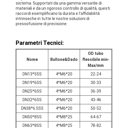
sistema. Supportati da una gamma versatile di
materiali e da un rigoroso controllo di qualità, questi
raccordi esemplificano la durata e l'affidabilità
intrinseche in tutte le nostre soluzioni di
pressofusione di precisione.
Parametri Tecnici:
OD tubo
Nome
Bullone&Dado
flessibile min-
Max/mm
DN13*5SS
4*M6*20
22-24
DN19*6SS
4*M6*20
30-33
DN25*6SS
4*M6*20
36-39
DN32*6SS
4*M6*20
43-46
DN38*6.5SS
4*M6*20
50-52
DN50*8SS
4*M8*25
64-67
DN63*8SS
4*M8*25
78-82