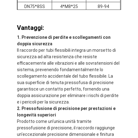
DN75*8SS
4*M8*25
89-94
DN100*8SS
4*M10*40
114-119
DN150*10SS
4*M10*50
167-173
Vantaggi:
1. Prevenzione di perdite e scollegamenti con
doppia sicurezza
Il raccordo per tubi flessibili integra un morsetto di
sicurezza ad alta resistenza che resiste
efficacemente alle vibrazioni e alle sovratensioni del
sistema, prevenendo fondamentalmente lo
scollegamento accidentale del tubo flessibile. La
sua superficie di tenuta pressofusa di precisione
garantisce un contatto perfetto, fornendo una
doppia assicurazione per eliminare i rischi di perdite
e i pericoli per la sicurezza.
Casa
2. Pressofusione di precisione per prestazioni e
longevità superiori
Prodotti
Prodotto come un'unica unità tramite
pressofusione di precisione, il raccordo raggiunge
Circa noi
un'eccezionale precisione dimensionale e finitura