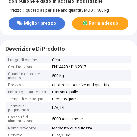
con bullone e dado in acciaio inossidabile
Prezzo：quoted as per size and quantity
MOQ：500 kg
Miglior prezzo
Parla adesso.
Descrizione Di Prodotto
Luogo di origine
Cina
Certificazione
EN14420 / DIN2817
Quantità di ordine
500 kg
minimo
Prezzo
quoted as per size and quantity
Imballaggi particolari
Cartoni e pallet
Tempi di consegna
Circa 35 giorni
Termini di
L/c, t/t
pagamento
Capacità di
5000pcs al mese
alimentazione
Nome prodotto
Morsetto di sicurezza
Servizio
OEM/ODM