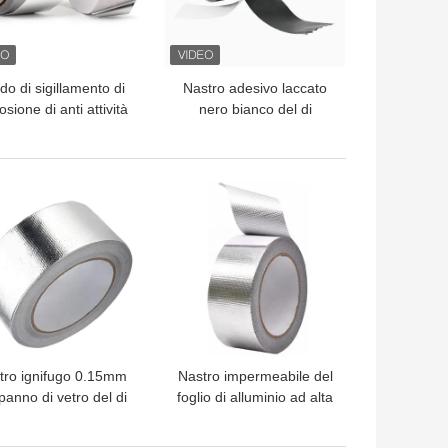
do di sigillamento di
Nastro adesivo laccato
osione di anti attività
nero bianco del di
l nastro adesivo del
alluminio per i giunti di
lio di alluminio della
sigillatura
rova di fuoco anti
LIOR PREZZO
MIGLIOR PREZZO
tro ignifugo 0.15mm
Nastro impermeabile del
panno di vetro del di
foglio di alluminio ad alta
alluminio
resistenza ignifugo