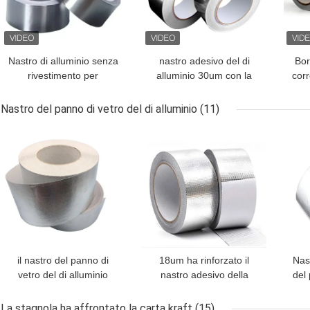
Nastro di alluminio senza
nastro adesivo del di
Bor
rivestimento per
alluminio 30um con la
corr
resistenza alle alte e
canalizzazione unentesi
de
basse temperature
e di sigillatura blu di
fog
Nastro del panno di vetro del di alluminio
(11)
HVAC della fodera del
p
MIGLIOR PREZZO
MIGLIOR PREZZO
MIG
PE
il nastro del panno di
18um ha rinforzato il
Nas
vetro del di alluminio
nastro adesivo della
del 
7um ha laminato ignifugo
vetroresina di alluminio
La stagnola ha affrontato la carta kraft
(15)