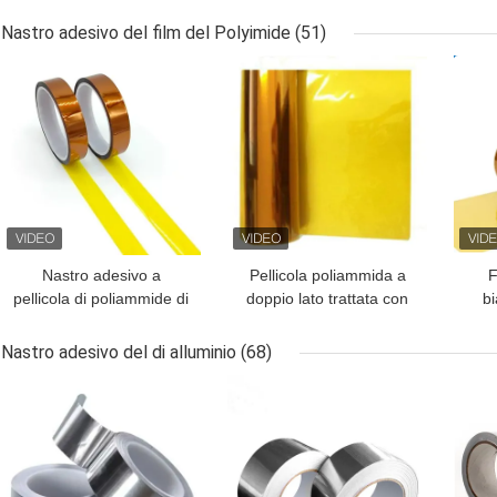
con carta di rilascio
siliconata
na
Nastro adesivo del film del Polyimide
(51)
MIGLIOR PREZZO
MIGLIOR PREZZO
MIG
Nastro adesivo a
Pellicola poliammida a
F
pellicola di poliammide di
doppio lato trattata con
bi
classe H con adesivo al
corona per isolamento
pre
silicio per isolamento
industriale
Nastro adesivo del di alluminio
(68)
MIGLIOR PREZZO
MIGLIOR PREZZO
MIG