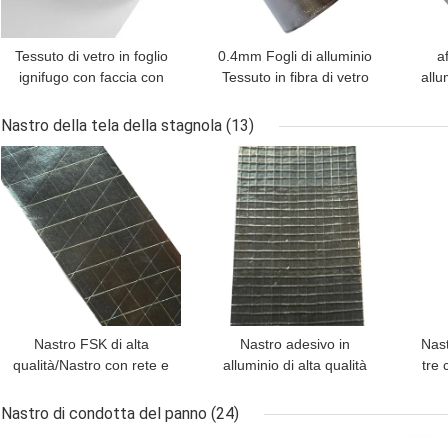
Tessuto di vetro in foglio
0.4mm Fogli di alluminio
af
ignifugo con faccia con
Tessuto in fibra di vetro
allu
10×9 mesh Tessuto di
per isolamento termico
vetro 7 um Al e 118 gsm
Nastro della tela della stagnola
(13)
Peso di base per
MIGLIOR PREZZO
MIGLIOR PREZZO
MIG
isolamento HVAC e tubi
Nastro FSK di alta
Nastro adesivo in
Nas
qualità/Nastro con rete e
alluminio di alta qualità
tre 
lamina con adesivo
con rinforzo in tessuto-
resina-gomma - Rete a 3
adesivo gomma-resina,
Nastro di condotta del panno
(24)
vie - 170 micron per
spessore 90um,
MIGLIOR PREZZO
MIGLIOR PREZZO
MIG