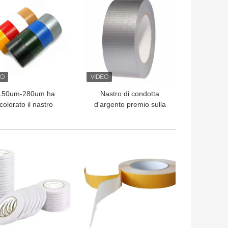
150um-280um ha
Nastro di condotta
colorato il nastro
d'argento premio sulla
resistente
maglia variopinta del
dell'imballaggio di
nastro 70 dello strappo
llamento del nastro di
facile dei vestiti
LIOR PREZZO
MIGLIOR PREZZO
ondotta del panno