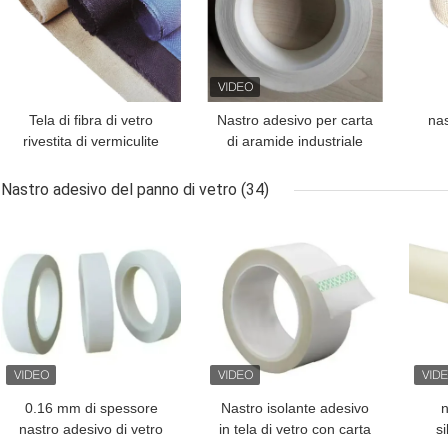
Tela di fibra di vetro
Nastro adesivo per carta
nas
rivestita di vermiculite
di aramide industriale
larghezza 2 mm 1000
Larghezza 10 mm-980
ve
mm scudo termico
mm per esigenze
2
Nastro adesivo del panno di vetro
(34)
personalizzate
del
MIGLIOR PREZZO
MIGLIOR PREZZO
MIG
0.16 mm di spessore
Nastro isolante adesivo
n
nastro adesivo di vetro
in tela di vetro con carta
si