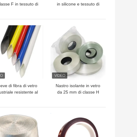
classe F in tessuto di
in silicone e tessuto di
a di vetro con adesivo
vetro ignifugo
acrilico
LIOR PREZZO
MIGLIOR PREZZO
eve di fibra di vetro
Nastro isolante in vetro
ustriale resistente al
da 25 mm di classe H
alore per ambienti
elettrici esigenti
LIOR PREZZO
MIGLIOR PREZZO