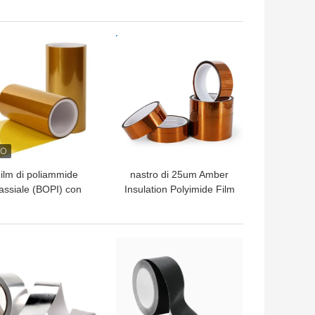
stro adesivo H del
termoresistente del
panno di vetro di
silicone di nastro adesivo
0.18mm
0.12mm
LIOR PREZZO
MIGLIOR PREZZO
ilm di poliammide
nastro di 25um Amber
assiale (BOPI) con
Insulation Polyimide Film
stazioni complessive
Adhesive
migliorate
LIOR PREZZO
MIGLIOR PREZZO