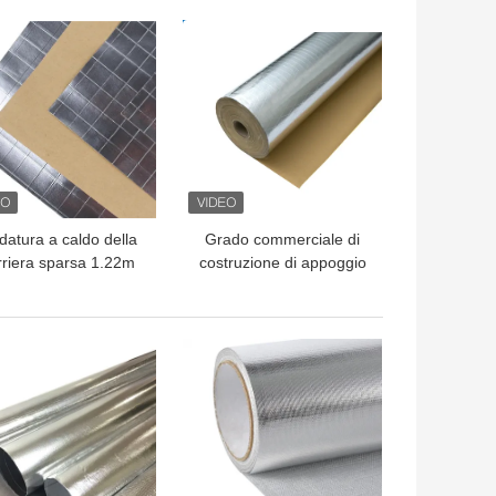
LIOR PREZZO
MIGLIOR PREZZO
datura a caldo della
Grado commerciale di
rriera sparsa 1.22m
costruzione di appoggio
del vapore
stagnola della carta 1.2m
dell'isolamento
dello schermo di FSK
LIOR PREZZO
MIGLIOR PREZZO