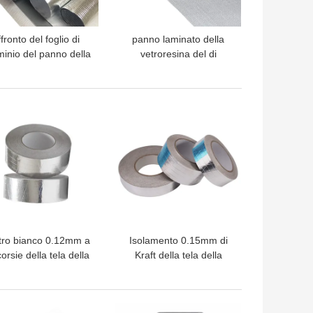
fronto del foglio di
panno laminato della
minio del panno della
vetroresina del di
vetroresina del di
alluminio di 1.0m 1.2m
alluminio di 1.2m
per la riflessione di
calore e l'isolamento
LIOR PREZZO
MIGLIOR PREZZO
termico
tro bianco 0.12mm a
Isolamento 0.15mm di
corsie della tela della
Kraft della tela della
stagnola del
stagnola di F.R. Grade
polipropilene
Flame-retardant
LIOR PREZZO
MIGLIOR PREZZO