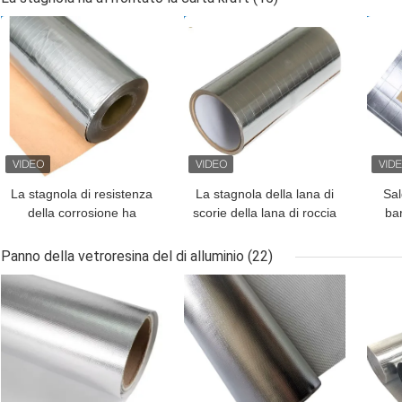
MIGLIOR PREZZO
MIGLIOR PREZZO
MIG
La stagnola di resistenza
La stagnola della lana di
Sal
della corrosione ha
scorie della lana di roccia
ba
affrontato la carta kraft
della lana di vetro ha
1.2m che salda a caldo
appoggiato l'isolamento
Panno della vetroresina del di alluminio
(22)
di carta 1.0m 1.2m
MIGLIOR PREZZO
MIGLIOR PREZZO
MIG
1.25m 1.30m