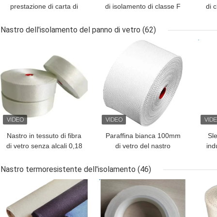
prestazione di carta di
di isolamento di classe F
di 
aramide di classe H per
con più modelli
fibr
isolamento
Nastro dell'isolamento del panno di vetro
(62)
MIGLIOR PREZZO
MIGLIOR PREZZO
MIG
Nastro in tessuto di fibra
Paraffina bianca 100mm
Sle
di vetro senza alcali 0,18
di vetro del nastro
ind
mm x 50 mm per
0.18mm dell'isolamento
c
isolamento elettrico
del panno della tela
Nastro termoresistente dell'isolamento
(46)
MIGLIOR PREZZO
MIGLIOR PREZZO
MIG