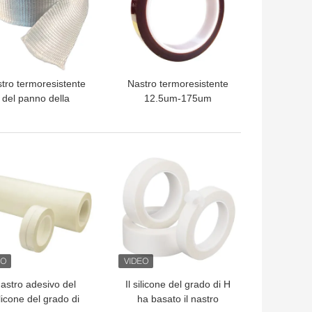
tro termoresistente
Nastro termoresistente
del panno della
12.5um-175um
troresina del nastro
dell'isolamento del grado
5mm-100mm 30m
di H
l'isolamento di 1.5-
LIOR PREZZO
MIGLIOR PREZZO
3.0mm
astro adesivo del
Il silicone del grado di H
licone del grado di
ha basato il nastro