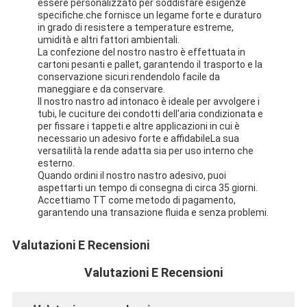
essere personalizzato per soddisfare esigenze
Nastro del panno di vetro del di alluminio
specifiche.che fornisce un legame forte e duraturo
in grado di resistere a temperature estreme,
La stagnola ha affrontato la carta kraft
umidità e altri fattori ambientali.
La confezione del nostro nastro è effettuata in
cartoni pesanti e pallet, garantendo il trasporto e la
Panno della vetroresina del di alluminio
conservazione sicuri.rendendolo facile da
maneggiare e da conservare.
Nastro della tela della stagnola
Il nostro nastro ad intonaco è ideale per avvolgere i
tubi, le cuciture dei condotti dell'aria condizionata e
per fissare i tappeti.e altre applicazioni in cui è
Nastro di condotta del panno
necessario un adesivo forte e affidabileLa sua
versatilità la rende adatta sia per uso interno che
Doppio nastro adesivo parteggiato
esterno.
Quando ordini il nostro nastro adesivo, puoi
aspettarti un tempo di consegna di circa 35 giorni.
Nastro adesivo dell'ANIMALE DOMESTICO
Accettiamo TT come metodo di pagamento,
garantendo una transazione fluida e senza problemi.
Colata di investimento di precisione
Valutazioni E Recensioni
Tavola di isolamento elettrico
Valutazioni E Recensioni