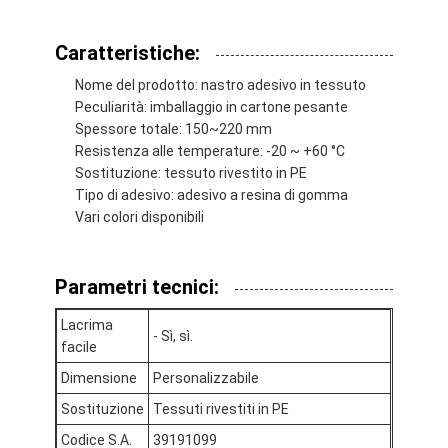
Caratteristiche:
Nome del prodotto: nastro adesivo in tessuto
Peculiarità: imballaggio in cartone pesante
Spessore totale: 150~220 mm
Resistenza alle temperature: -20 ~ +60 °C
Sostituzione: tessuto rivestito in PE
Tipo di adesivo: adesivo a resina di gomma
Vari colori disponibili
Parametri tecnici:
Lacrima
Casa
- Sì, sì.
facile
Prodotti
Dimensione
Personalizzabile
Sostituzione
Tessuti rivestiti in PE
Circa noi
Codice S.A.
39191099