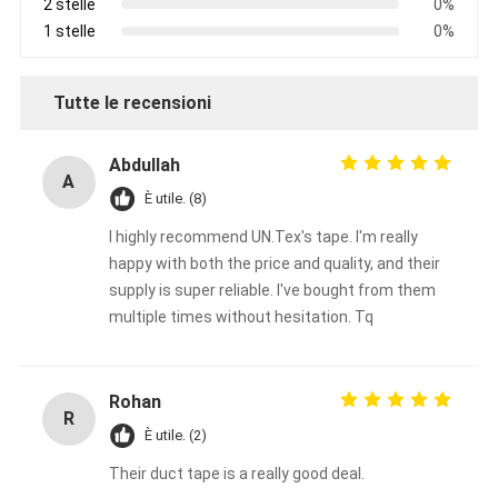
2 stelle
0%
1 stelle
0%
Tutte le recensioni
Abdullah
A
È utile. (8)
I highly recommend UN.Tex's tape. I'm really
happy with both the price and quality, and their
supply is super reliable. I've bought from them
multiple times without hesitation. Tq
Rohan
R
È utile. (2)
Their duct tape is a really good deal.