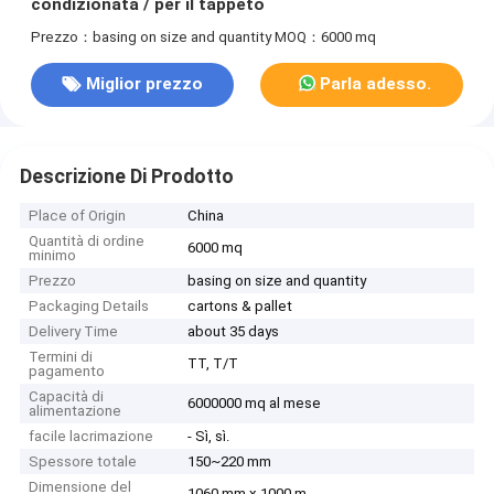
condizionata / per il tappeto
Prezzo：basing on size and quantity
MOQ：6000 mq
Miglior prezzo
Parla adesso.
Descrizione Di Prodotto
Place of Origin
China
Quantità di ordine
6000 mq
minimo
Prezzo
basing on size and quantity
Packaging Details
cartons & pallet
Delivery Time
about 35 days
Termini di
TT, T/T
pagamento
Capacità di
6000000 mq al mese
alimentazione
facile lacrimazione
- Sì, sì.
Spessore totale
150~220 mm
Dimensione del
1060 mm x 1000 m