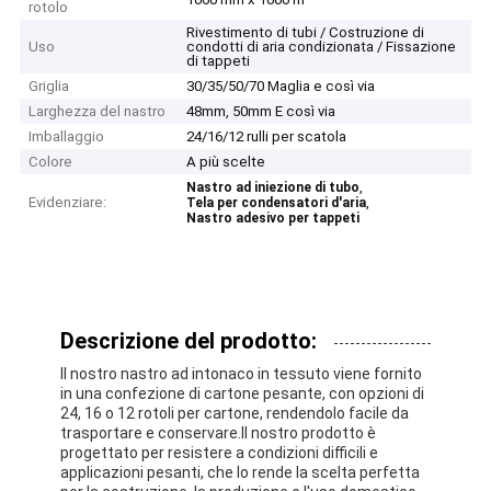
rotolo
Rivestimento di tubi / Costruzione di
Uso
condotti di aria condizionata / Fissazione
di tappeti
Griglia
30/35/50/70 Maglia e così via
Larghezza del nastro
48mm, 50mm E così via
Imballaggio
24/16/12 rulli per scatola
Colore
A più scelte
,
Nastro ad iniezione di tubo
Evidenziare:
,
Tela per condensatori d'aria
Nastro adesivo per tappeti
Descrizione del prodotto:
Il nostro nastro ad intonaco in tessuto viene fornito
in una confezione di cartone pesante, con opzioni di
24, 16 o 12 rotoli per cartone, rendendolo facile da
trasportare e conservare.Il nostro prodotto è
progettato per resistere a condizioni difficili e
applicazioni pesanti, che lo rende la scelta perfetta