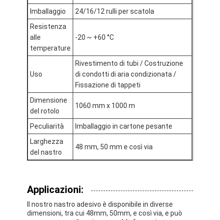
Giro della fabbrica
Imballaggio
24/16/12 rulli per scatola
Resistenza
Controllo di qualità
alle
-20 ~ +60 °C
temperature
Contattici
Rivestimento di tubi / Costruzione
Uso
di condotti di aria condizionata /
Fissazione di tappeti
Nastro adesivo dell'isolamento
Dimensione
1060 mm x 1000 m
del rotolo
Nastro dell'isolamento del panno di vetro
Peculiarità
Imballaggio in cartone pesante
Nastro termoresistente dell'isolamento
Larghezza
48 mm, 50 mm e così via
del nastro
Nastro adesivo del panno di vetro
Nastro adesivo del film del Polyimide
Applicazioni:
Nastro adesivo del di alluminio
Il nostro nastro adesivo è disponibile in diverse
dimensioni, tra cui 48mm, 50mm, e così via, e può