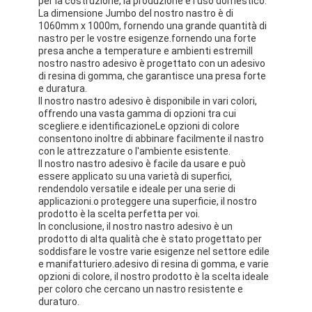
per la costruzione, la produzione e l'uso domestico.
La dimensione Jumbo del nostro nastro è di
1060mm x 1000m, fornendo una grande quantità di
nastro per le vostre esigenze.fornendo una forte
presa anche a temperature e ambienti estremiIl
nostro nastro adesivo è progettato con un adesivo
di resina di gomma, che garantisce una presa forte
e duratura.
Il nostro nastro adesivo è disponibile in vari colori,
offrendo una vasta gamma di opzioni tra cui
scegliere.e identificazioneLe opzioni di colore
consentono inoltre di abbinare facilmente il nastro
con le attrezzature o l'ambiente esistente.
Il nostro nastro adesivo è facile da usare e può
essere applicato su una varietà di superfici,
rendendolo versatile e ideale per una serie di
applicazioni.o proteggere una superficie, il nostro
prodotto è la scelta perfetta per voi.
In conclusione, il nostro nastro adesivo è un
prodotto di alta qualità che è stato progettato per
soddisfare le vostre varie esigenze nel settore edile
e manifatturiero.adesivo di resina di gomma, e varie
opzioni di colore, il nostro prodotto è la scelta ideale
per coloro che cercano un nastro resistente e
duraturo.