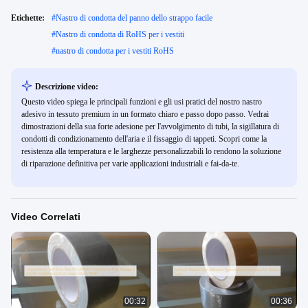
Etichette:
#
Nastro di condotta del panno dello strappo facile
#
Nastro di condotta di RoHS per i vestiti
#
nastro di condotta per i vestiti RoHS
Descrizione video:
Questo video spiega le principali funzioni e gli usi pratici del nostro nastro
adesivo in tessuto premium in un formato chiaro e passo dopo passo. Vedrai
dimostrazioni della sua forte adesione per l'avvolgimento di tubi, la sigillatura di
condotti di condizionamento dell'aria e il fissaggio di tappeti. Scopri come la
resistenza alla temperatura e le larghezze personalizzabili lo rendono la soluzione
di riparazione definitiva per varie applicazioni industriali e fai-da-te.
Video Correlati
00:32
00:36