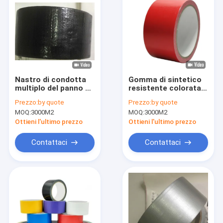
Nastro di condotta
Gomma di sintetico
multiplo del panno di
resistente colorata
colore
del nastro di
Prezzo:
by quote
Prezzo:
by quote
condotta del panno
MOQ:
3000M2
MOQ:
3000M2
dello strappo facile
decorativa
Ottieni l'ultimo prezzo
Ottieni l'ultimo prezzo
Contattaci
Contattaci
Casa
Prodotti
Circa noi