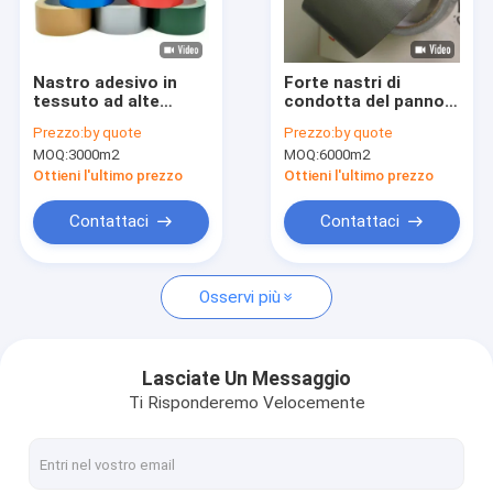
Giro della fabbrica
Controllo di qualità
Nastro adesivo in
Forte nastri di
tessuto ad alte
condotta del panno
Contattici
prestazioni con
di forza di adesione
Prezzo:
by quote
Prezzo:
by quote
adesivo 15N/25mm e
27 - maglia 70
MOQ:
3000m2
MOQ:
6000m2
resistenza alla
trazione 60N/25mm
Ottieni l'ultimo prezzo
Ottieni l'ultimo prezzo
per la fissazione
industriale
Nastro adesivo dell'isolamento
Contattaci
Contattaci
Nastro dell'isolamento del panno di vetro
Osservi più
Nastro termoresistente dell'isolamento
Nastro adesivo del panno di vetro
Lasciate Un Messaggio
Ti Risponderemo Velocemente
Nastro adesivo del film del Polyimide
Nastro adesivo del di alluminio