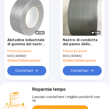
Abitudine industriale
Nastro di condotta
di gomma del nastro
del panno dello
di condotta del
strappo facile
Prezzo:
by quote
Prezzo:
by quote
nastro del panno di
MOQ:
3000M2
MOQ:
3000M2
adesione dell'alta
colata calda adesiva
Ottieni l'ultimo prezzo
Ottieni l'ultimo prezzo
Contattaci
Contattaci
Risparmia tempo
Lasciaci contattare i migliori prodotti con
te.