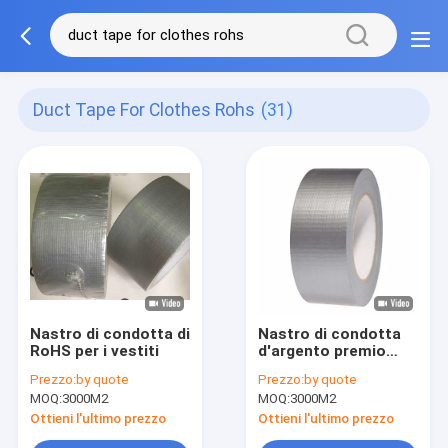
Duct Tape For Clothes Rohs
(31)
Nastro di condotta di
Nastro di condotta
RoHS per i vestiti
d'argento premio
sulla maglia
Prezzo:
by quote
Prezzo:
by quote
variopinta del nastro
MOQ:
3000M2
MOQ:
3000M2
70 dello strappo
facile dei vestiti
Ottieni l'ultimo prezzo
Ottieni l'ultimo prezzo