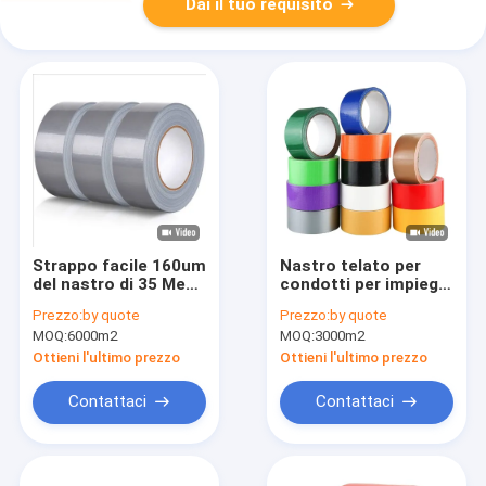
Dai il tuo requisito
Strappo facile 160um
Nastro telato per
del nastro di 35 Mesh
condotti per impieghi
Heavy Duty Cloth
gravosi, spessore
Prezzo:
by quote
Prezzo:
by quote
Duct
180um
MOQ:
6000m2
MOQ:
3000m2
Ottieni l'ultimo prezzo
Ottieni l'ultimo prezzo
Contattaci
Contattaci