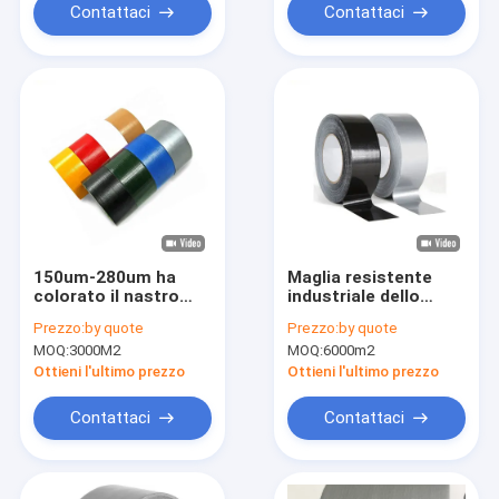
Contattaci
Contattaci
150um-280um ha
Maglia resistente
colorato il nastro
industriale dello
resistente
strappo facile 70 del
Prezzo:
by quote
Prezzo:
by quote
dell'imballaggio di
nastro di condotta
MOQ:
3000M2
MOQ:
6000m2
sigillamento del
del panno
nastro di condotta
Ottieni l'ultimo prezzo
Ottieni l'ultimo prezzo
del panno
Contattaci
Contattaci