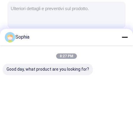
Nastro del panno di vetro del di alluminio
La stagnola ha affrontato la carta kraft
Panno della vetroresina del di alluminio
Sophia
Continua
Nastro della tela della stagnola
Nastro di condotta del panno
8:27 PM
Le Nostre Categorie
Doppio nastro adesivo parteggiato
Good day, what product are you looking for?
Nastro adesivo dell'ANIMALE DOMESTICO
Colata di investimento di precisione
Tavola di isolamento elettrico
Nastro adesivo
Nastro
Nastro
dell'isolamento
dell'isolamento del
termoresisten
panno di vetro
dell'isolament