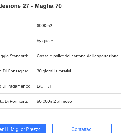
desione 27 - Maglia 70
6000m2
:
by quote
aggio Standard:
Cassa e pallet del cartone dell'esportazione
o Di Consegna:
30 giorni lavorativi
 Di Pagamento:
L/C, T/T
tà Di Fornitura:
50,000m2 al mese
ieni Il Miglior Prezzo
Contattaci