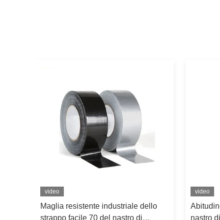
video
video
emio
Maglia resistente industriale dello
Abitudin
ro 70
strappo facile 70 del nastro di
nastro d