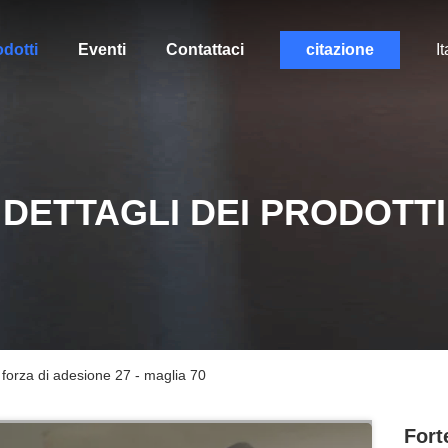
dotti
Eventi
Contattaci
citazione
It
DETTAGLI DEI PRODOTTI
 forza di adesione 27 - maglia 70
Fort