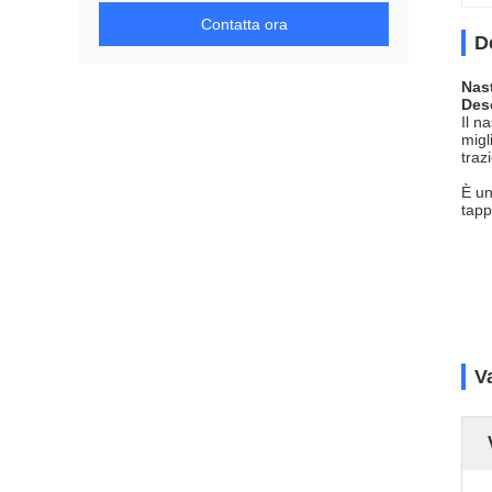
Contatta ora
D
Nast
Desc
Il n
migl
traz
È un
tapp
V