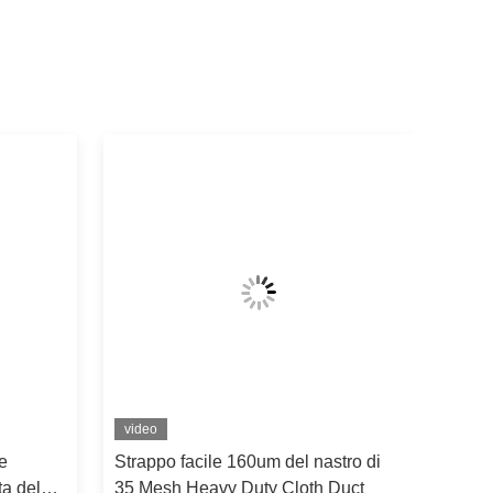
video
e
Strappo facile 160um del nastro di
ta del
35 Mesh Heavy Duty Cloth Duct