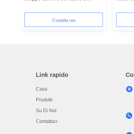
condotta del panno
panno di
calda a
Contatta ora
Link rapido
Co
Casa
Prodotti
Su Di Noi
Contattaci