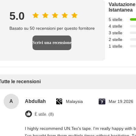
Valutazione
Istantanea
5.0
5 stelle
4 stelle
Basato su 50 recensioni per questo fornitore
3 stelle
2 stelle
Scrivi una recensione
1 stelle
Tutte le recensioni
A
Abdullah
Malaysia
Mar 19.2026
È utile. (8)
I highly recommend UN.Tex's tape. I'm really happy with bot
I've bought from them multiple times without hesitation. T