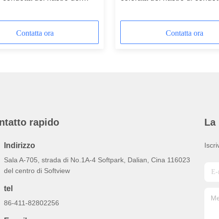
 adesione dell'alta colata
panno dello strappo facile d
desiva
Contatta ora
Contatta ora
ntatto rapido
La 
Indirizzo
Iscri
Sala A-705, strada di No.1A-4 Softpark, Dalian, Cina 116023
del centro di Softview
tel
86-411-82802256