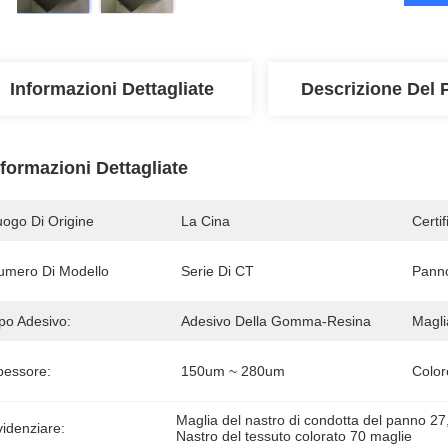
Informazioni Dettagliate
Descrizione Del 
nformazioni Dettagliate
uogo Di Origine
La Cina
Certi
umero Di Modello
Serie Di CT
Pann
po Adesivo:
Adesivo Della Gomma-Resina
Magli
pessore:
150um ~ 280um
Color
Maglia del nastro di condotta del panno 27
idenziare:
Nastro del tessuto colorato 70 maglie