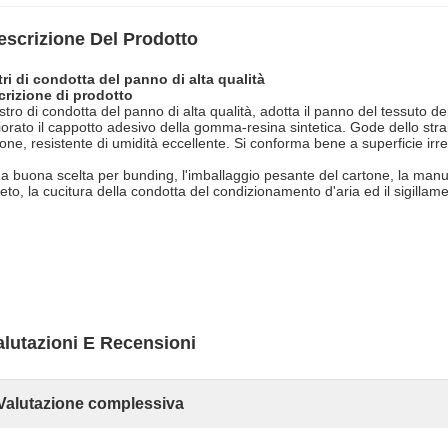
escrizione Del Prodotto
ri di condotta del panno di alta qualità
rizione di prodotto
astro di condotta del panno di alta qualità, adotta il panno del tessuto de
iorato il cappotto adesivo della gomma-resina sintetica. Gode dello strap
ione, resistente di umidità eccellente. Si conforma bene a superficie irr
a buona scelta per bunding, l'imballaggio pesante del cartone, la manu
eto, la cucitura della condotta del condizionamento d'aria ed il sigillam
alutazioni E Recensioni
Valutazione complessiva