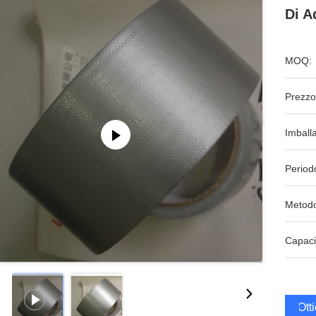
Di A
MOQ:
Prezzo
Imball
Period
Metodo
Capaci
Ott