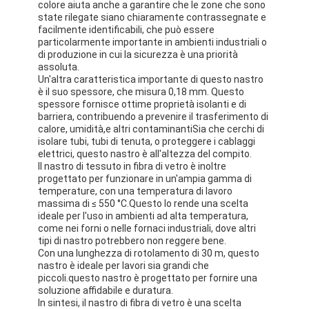
colore aiuta anche a garantire che le zone che sono
state rilegate siano chiaramente contrassegnate e
facilmente identificabili, che può essere
particolarmente importante in ambienti industriali o
di produzione in cui la sicurezza è una priorità
assoluta.
Un'altra caratteristica importante di questo nastro
è il suo spessore, che misura 0,18 mm. Questo
spessore fornisce ottime proprietà isolanti e di
barriera, contribuendo a prevenire il trasferimento di
calore, umidità,e altri contaminantiSia che cerchi di
isolare tubi, tubi di tenuta, o proteggere i cablaggi
elettrici, questo nastro è all'altezza del compito.
Il nastro di tessuto in fibra di vetro è inoltre
progettato per funzionare in un'ampia gamma di
temperature, con una temperatura di lavoro
massima di ≤ 550 °C.Questo lo rende una scelta
ideale per l'uso in ambienti ad alta temperatura,
come nei forni o nelle fornaci industriali, dove altri
tipi di nastro potrebbero non reggere bene.
Con una lunghezza di rotolamento di 30 m, questo
nastro è ideale per lavori sia grandi che
piccoli.questo nastro è progettato per fornire una
soluzione affidabile e duratura.
In sintesi, il nastro di fibra di vetro è una scelta