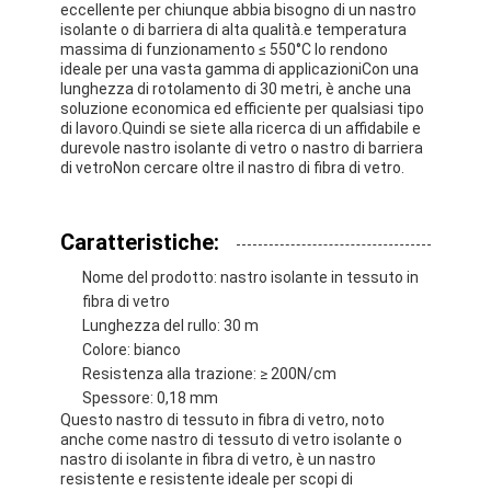
eccellente per chiunque abbia bisogno di un nastro
isolante o di barriera di alta qualità.e temperatura
massima di funzionamento ≤ 550°C lo rendono
ideale per una vasta gamma di applicazioniCon una
lunghezza di rotolamento di 30 metri, è anche una
soluzione economica ed efficiente per qualsiasi tipo
di lavoro.Quindi se siete alla ricerca di un affidabile e
durevole nastro isolante di vetro o nastro di barriera
di vetroNon cercare oltre il nastro di fibra di vetro.
Caratteristiche:
Nome del prodotto: nastro isolante in tessuto in
fibra di vetro
Lunghezza del rullo: 30 m
Colore: bianco
Casa
Resistenza alla trazione: ≥ 200N/cm
Spessore: 0,18 mm
Prodotti
Questo nastro di tessuto in fibra di vetro, noto
anche come nastro di tessuto di vetro isolante o
nastro di isolante in fibra di vetro, è un nastro
Circa noi
resistente e resistente ideale per scopi di