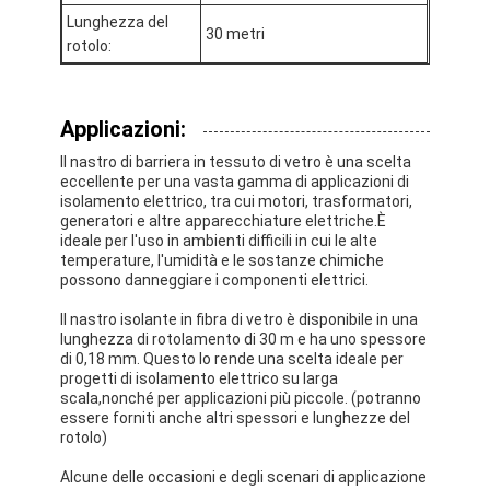
Nastro del panno di vetro del di alluminio
Lunghezza del
30 metri
rotolo:
La stagnola ha affrontato la carta kraft
Panno della vetroresina del di alluminio
Applicazioni:
Nastro della tela della stagnola
Il nastro di barriera in tessuto di vetro è una scelta
eccellente per una vasta gamma di applicazioni di
isolamento elettrico, tra cui motori, trasformatori,
Nastro di condotta del panno
generatori e altre apparecchiature elettriche.È
ideale per l'uso in ambienti difficili in cui le alte
Doppio nastro adesivo parteggiato
temperature, l'umidità e le sostanze chimiche
possono danneggiare i componenti elettrici.
Nastro adesivo dell'ANIMALE DOMESTICO
Il nastro isolante in fibra di vetro è disponibile in una
lunghezza di rotolamento di 30 m e ha uno spessore
Colata di investimento di precisione
di 0,18 mm. Questo lo rende una scelta ideale per
progetti di isolamento elettrico su larga
scala,nonché per applicazioni più piccole. (potranno
Tavola di isolamento elettrico
essere forniti anche altri spessori e lunghezze del
rotolo)
Alcune delle occasioni e degli scenari di applicazione