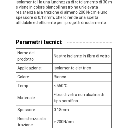
isolamento.Ha una lunghezza di rotolamento di 30 m
Giro della fabbrica
e viene in colore biancoIl nastro ha un'elevata
resistenza alla trazione di almeno 200 N/cm e uno
spessore di 0,18 mm, che lo rende una scelta
Controllo di qualità
affidabile ed efficiente per i progetti di isolamento.
Contattici
Parametri tecnici:
Nome del
Nastro adesivo dell'isolamento
Nastro isolante in fibra di vetro
prodotto:
Applicazione:
Isolamento elettrico
Nastro dell'isolamento del panno di vetro
Colore:
Bianco
Nastro termoresistente dell'isolamento
Temp.:
≤ 550°C
Nastro adesivo del panno di vetro
Fibra di vetro non alcalina di
Materiale:
tipo paraffina
Nastro adesivo del film del Polyimide
Spessore:
0.18mm
Resistenza alla
Nastro adesivo del di alluminio
≥ 200N/cm
trazione: