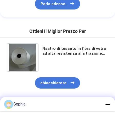
Parla adesso.
Ottieni Il Miglior Prezzo Per
Nastro di tessuto in fibra di vetro
ad alta resistenza alla trazione
per soluzioni di isolamento
elettrico efficaci
chiacchierata
Sophia
Prodotti Raccomandati