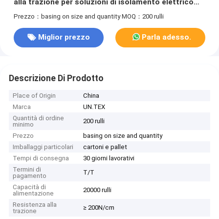
alla trazione per soluzioni di isolamento elettrico
efficaci
Prezzo：basing on size and quantity
MOQ：200 rulli
Miglior prezzo
Parla adesso.
Descrizione Di Prodotto
Place of Origin
China
Marca
UN.TEX
Quantità di ordine
200 rulli
minimo
Prezzo
basing on size and quantity
Imballaggi particolari
cartoni e pallet
Tempi di consegna
30 giorni lavorativi
Termini di
T/T
pagamento
Capacità di
20000 rulli
alimentazione
Resistenza alla
≥ 200N/cm
trazione