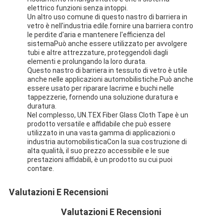
Nastro del panno di vetro del di alluminio
elettrico funzioni senza intoppi.
Un altro uso comune di questo nastro di barriera in
vetro è nell'industria edile.fornire una barriera contro
La stagnola ha affrontato la carta kraft
le perdite d'aria e mantenere l'efficienza del
sistemaPuò anche essere utilizzato per avvolgere
Panno della vetroresina del di alluminio
tubi e altre attrezzature, proteggendoli dagli
elementi e prolungando la loro durata.
Questo nastro di barriera in tessuto di vetro è utile
Nastro della tela della stagnola
anche nelle applicazioni automobilistiche.Può anche
essere usato per riparare lacrime e buchi nelle
Nastro di condotta del panno
tappezzerie, fornendo una soluzione duratura e
duratura.
Nel complesso, UN.TEX Fiber Glass Cloth Tape è un
Doppio nastro adesivo parteggiato
prodotto versatile e affidabile che può essere
utilizzato in una vasta gamma di applicazioni.o
Nastro adesivo dell'ANIMALE DOMESTICO
industria automobilisticaCon la sua costruzione di
alta qualità, il suo prezzo accessibile e le sue
Colata di investimento di precisione
prestazioni affidabili, è un prodotto su cui puoi
contare.
Tavola di isolamento elettrico
Valutazioni E Recensioni
Valutazioni E Recensioni