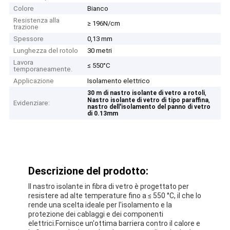
Colore
Bianco
Resistenza alla
≥ 196N/cm
trazione
Spessore
0,13 mm
Lunghezza del rotolo
30 metri
Lavora
≤ 550°C
temporaneamente.
Applicazione
Isolamento elettrico
,
30 m di nastro isolante di vetro a rotoli
,
Nastro isolante di vetro di tipo paraffina
Evidenziare:
nastro dell'isolamento del panno di vetro
di 0.13mm
Descrizione del prodotto:
Il nastro isolante in fibra di vetro è progettato per
resistere ad alte temperature fino a ≤ 550 °C, il che lo
rende una scelta ideale per l'isolamento e la
protezione dei cablaggi e dei componenti
elettrici.Fornisce un'ottima barriera contro il calore e