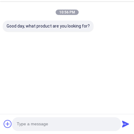
10:56 PM
Good day, what product are you looking for?
E-Glass Fiber
Nastro adesivo in
Nastro in fibra
Braided Tape – High
vetro impregnato
vetro privo di a
Temperature
con resina poliestere
ad alte presta
Resistant &
ad alta resistenza
per isolament
Electrical Insulation
per il rotore del
elettrico e fis
Miglior prezzo
Miglior prezzo
Miglior pr
for Thermal
motore e
ad alta tempe
Insulation
l&#39;avvolgimento
della bobina del
trasformatore
Casa
Circa noi
Contattaci
Desktop Site
Mappa del sito
Politica sulla privacy
Qualità
Nastro adesivo dell'isolamento
Fabbrica cinese.Copyright ©
2026 UN.Tex (Dalian) Co.,Ltd. All Rights Reserved.