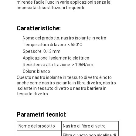
m rende facile l'uso in varie applicazioni senza la
necessità di sostituzioni frequenti.
Caratteristiche:
Nome del prodotto: nastro isolante in vetro
Temperatura di lavoro: ≤ 550°C
Spessore: 0,13 mm
Applicazione: Isolamento elettrico
Resistenza alla trazione: ≥ 196N/cm
Colore: bianco
Questo nastro isolante in tessuto di vetro è noto
anche come nastro isolante in fibra di vetro, nastro
isolante in tessuto di vetro o nastro barriera in
tessuto di vetro.
Casa
Parametri tecnici:
Prodotti
Nome del prodotto
Nastro di fibre di vetro
Circa noi
Fibra di vetro non alcalina di