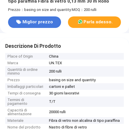
tipo paraffina Fibra di vetro 0,13 mm 30 m Rollo
Prezzo：basing on size and quantity
MOQ：200 rulli
Miglior prezzo
Parla adesso.
Descrizione Di Prodotto
Place of Origin
China
Marca
UN.TEX
Quantità di ordine
200 rulli
minimo
Prezzo
basing on size and quantity
Imballaggi particolari
cartoni e pallet
Tempi di consegna
30 giorni lavorativi
Termini di
T/T
pagamento
Capacità di
20000 rulli
alimentazione
Materiale
Fibra di vetro non alcalina di tipo paraffina
Nome del prodotto
Nastro di fibre di vetro