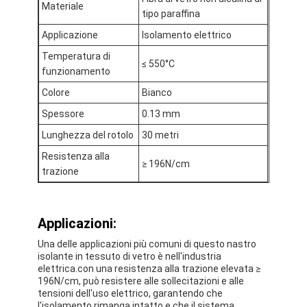
Materiale
Giro della fabbrica
tipo paraffina
Applicazione
Isolamento elettrico
Controllo di qualità
Temperatura di
≤ 550°C
funzionamento
Contattici
Colore
Bianco
Spessore
0.13 mm
Nastro adesivo dell'isolamento
Lunghezza del rotolo
30 metri
Resistenza alla
≥ 196N/cm
Nastro dell'isolamento del panno di vetro
trazione
Nastro termoresistente dell'isolamento
Applicazioni:
Nastro adesivo del panno di vetro
Una delle applicazioni più comuni di questo nastro
Nastro adesivo del film del Polyimide
isolante in tessuto di vetro è nell'industria
elettrica.con una resistenza alla trazione elevata ≥
196N/cm, può resistere alle sollecitazioni e alle
Nastro adesivo del di alluminio
tensioni dell'uso elettrico, garantendo che
l'isolamento rimanga intatto e che il sistema