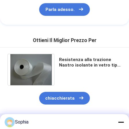
Parla adesso.
Ottieni Il Miglior Prezzo Per
Resistenza alla trazione
Nastro isolante in vetro tipo
paraffina Fibra di vetro 0,13
mm 30 m Rollo
chiacchierata
Sophia
Prodotti Raccomandati