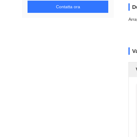
D
Contatta ora
Arra
V