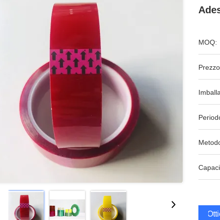
Ades
MOQ:
Prezzo
Imball
Period
Metodo
Capaci
Ott