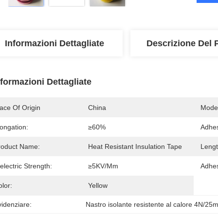
Informazioni Dettagliate
Descrizione Del 
nformazioni Dettagliate
ace Of Origin
China
Mode
ongation:
≥60%
Adhes
roduct Name:
Heat Resistant Insulation Tape
Lengt
electric Strength:
≥5KV/mm
Adhes
lor:
Yellow
idenziare:
Nastro isolante resistente al calore 4N/2