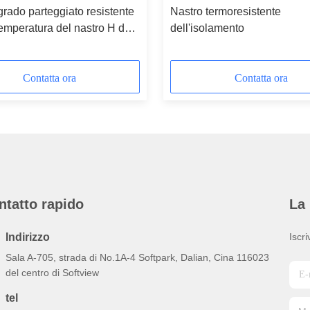
rado parteggiato resistente
Nastro termoresistente
temperatura del nastro H del
dell'isolamento
de
Contatta ora
Contatta ora
ntatto rapido
La 
Indirizzo
Iscri
Sala A-705, strada di No.1A-4 Softpark, Dalian, Cina 116023
del centro di Softview
tel