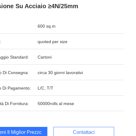
ione Su Acciaio ≥4N/25mm
600 sq.m
:
quoted per size
aggio Standard:
Cartoni
o Di Consegna:
circa 30 giorni lavorativi
 Di Pagamento:
L/C, T/T
tà Di Fornitura:
50000rolls al mese
ieni Il Miglior Prezzo
Contattaci