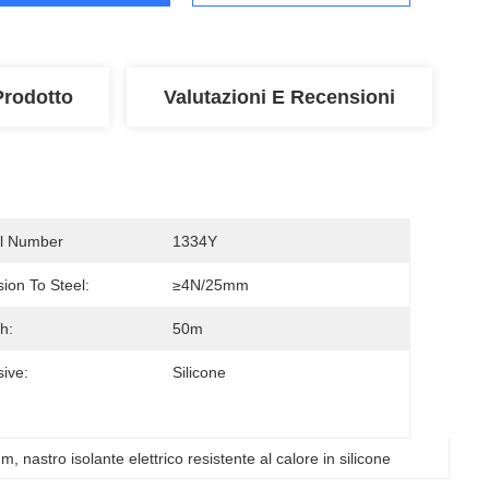
Prodotto
Valutazioni E Recensioni
l Number
1334Y
ion To Steel:
≥4N/25mm
h:
50m
ive:
Silicone
5mm
, 
nastro isolante elettrico resistente al calore in silicone