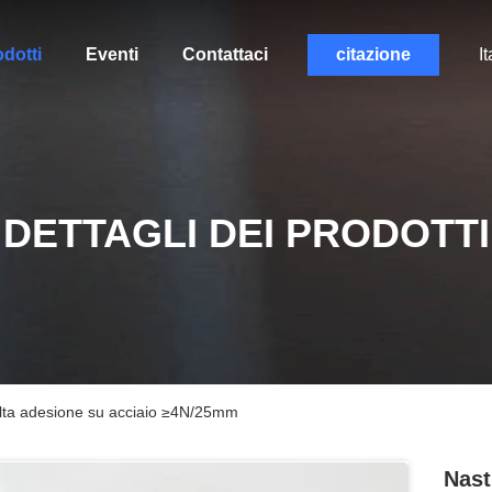
dotti
Eventi
Contattaci
citazione
It
DETTAGLI DEI PRODOTTI
alta adesione su acciaio ≥4N/25mm
Nast