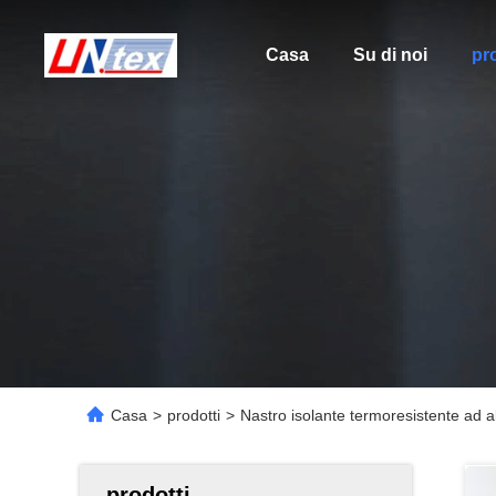
Casa
Su di noi
pro
Casa
>
prodotti
>
Nastro isolante termoresistente ad 
prodotti