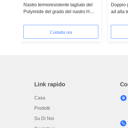
Nastro termoresistente tagliato del
Doppio g
o di
Polyimide del grado del nastro H
ad alta 
dell'isolamento
Polyimi
Contatta ora
Link rapido
Co
Casa
Prodotti
Su Di Noi