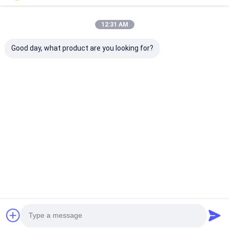
12:31 AM
Good day, what product are you looking for?
E-Glass Fiber
Nastro adesivo in
Nastro in fibra
Braided Tape – High
vetro impregnato
vetro privo di a
Temperature
con resina poliestere
ad alte presta
Resistant &
ad alta resistenza
per isolament
Electrical Insulation
per il rotore del
elettrico e fis
Miglior prezzo
Miglior prezzo
Miglior pr
for Thermal
motore e
ad alta tempe
Insulation
l&#39;avvolgimento
della bobina del
trasformatore
Casa
Circa noi
Contattaci
Desktop Site
Mappa del sito
Politica sulla privacy
Qualità
Nastro adesivo dell'isolamento
Fabbrica cinese.Copyright ©
2026 UN.Tex (Dalian) Co.,Ltd. All Rights Reserved.