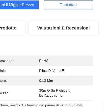
ieni Il Miglior Prezzo
Contattaci
Prodotto
Valutazioni E Recensioni
ficazione
RoHS
iale:
Fibra Di Vetro E
ore:
0,13 Mm
30m O Su Richiesta 
hezza:
Dell'acquirente
0.13mm
, 
nastro di alluminio del panno di vetro di 25mm
, 