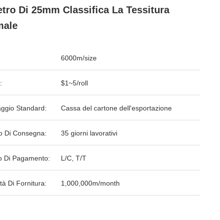
etro Di 25mm Classifica La Tessitura
male
6000m/size
:
$1~5/roll
aggio Standard:
Cassa del cartone dell'esportazione
o Di Consegna:
35 giorni lavorativi
 Di Pagamento:
L/C, T/T
tà Di Fornitura:
1,000,000m/month