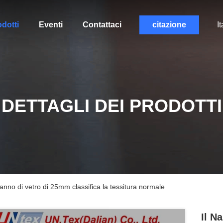
dotti
Eventi
Contattaci
citazione
It
DETTAGLI DEI PRODOTTI
panno di vetro di 25mm classifica la tessitura normale
Il N