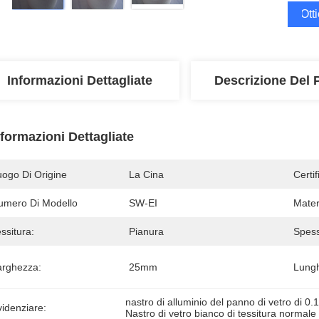
Ott
Informazioni Dettagliate
Descrizione Del 
nformazioni Dettagliate
uogo Di Origine
La Cina
Certi
umero Di Modello
SW-EI
Mater
ssitura:
Pianura
Spess
arghezza:
25mm
Lung
nastro di alluminio del panno di vetro di 
idenziare:
Nastro di vetro bianco di tessitura normale