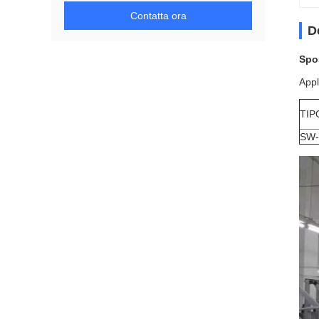
Contatta ora
D
Spos
Appl
TIP
SW-