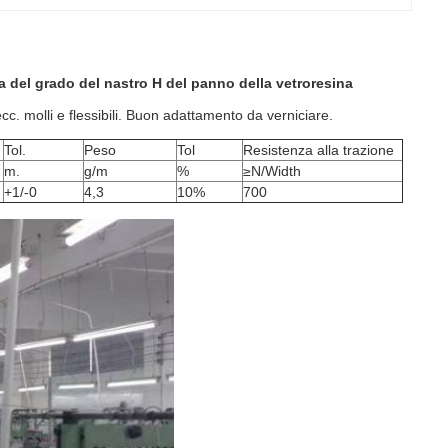
a del grado del nastro H del panno della vetroresina
c. molli e flessibili. Buon adattamento da verniciare.
Tol.
Peso
Tol
Resistenza alla trazione
m.
g/m
%
≥N/Width
+1/-0
4,3
10%
700