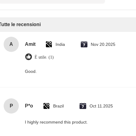
Tutte le recensioni
A
Amit
India
Nov 20.2025
È utile. (1)
Good.
P
P*o
Brazil
Oct 11.2025
I highly recommend this product.