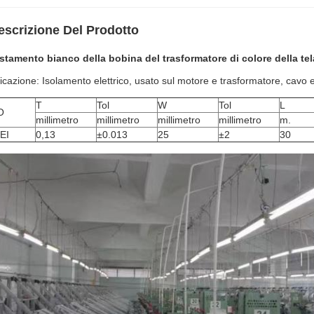
escrizione Del Prodotto
tamento bianco della bobina del trasformatore di colore della tel
icazione: Isolamento elettrico, usato sul motore e trasformatore, cavo ec
T
Tol
W
Tol
L
O
millimetro
millimetro
millimetro
millimetro
m.
EI
0,13
±0.013
25
±2
30