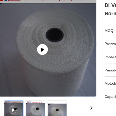
Di V
Nor
MOQ:
Prezzo
Imball
Period
Metodo
Capaci