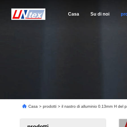
Casa
Su di noi
pro
Casa
>
prodotti
>
il nastro di alluminio 0.13mm H del 
prodotti