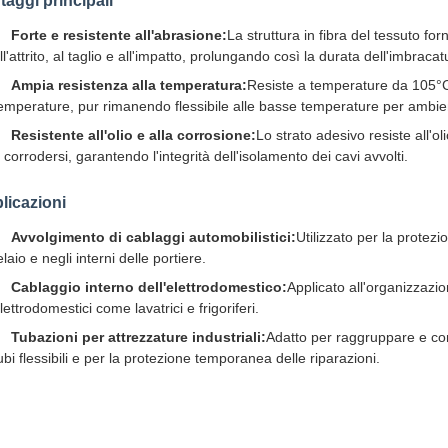
taggi principali
Forte e resistente all'abrasione:
La struttura in fibra del tessuto fo
ll'attrito, al taglio e all'impatto, prolungando così la durata dell'imbracat
Ampia resistenza alla temperatura:
Resiste a temperature da 105°C 
emperature, pur rimanendo flessibile alle basse temperature per ambienti 
Resistente all'olio e alla corrosione:
Lo strato adesivo resiste all'o
 corrodersi, garantendo l'integrità dell'isolamento dei cavi avvolti.
licazioni
Avvolgimento di cablaggi automobilistici:
Utilizzato per la protez
elaio e negli interni delle portiere.
Cablaggio interno dell'elettrodomestico:
Applicato all'organizzazion
lettrodomestici come lavatrici e frigoriferi.
Tubazioni per attrezzature industriali:
Adatto per raggruppare e con
ubi flessibili e per la protezione temporanea delle riparazioni.