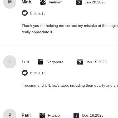
M
Minh
Vietnam
Jan 28.2026
È utile. (5)
Thank you for helping me correct my mistake at the begi
really appreciate it.
L
Lee
Singapore
Jan 15.2026
È utile. (3)
I recommend UN.Tex's tape, including their quality and pri
P
Paul
France
Dec 16.2025