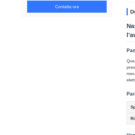
Contatta ora
D
Na
l'
Pan
Ques
pres
mecc
elet
Par
S
Ri