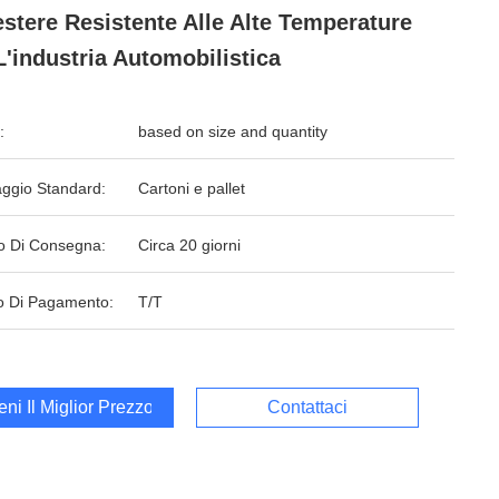
estere Resistente Alle Alte Temperature
L'industria Automobilistica
:
based on size and quantity
aggio Standard:
Cartoni e pallet
o Di Consegna:
Circa 20 giorni
 Di Pagamento:
T/T
ieni Il Miglior Prezzo
Contattaci