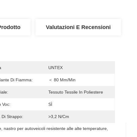
Prodotto
Valutazioni E Recensioni
a
UNTEX
dante Di Fiamma:
＜ 80 Mm/min
iale:
Tessuto Tessile In Poliestere
 Voc:
SÌ
 Di Strappo:
>3,2 N/cm
e
, 
nastro per autoveicoli resistente alle alte temperature
, 