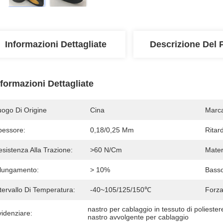
Informazioni Dettagliate
Descrizione Del 
nformazioni Dettagliate
uogo Di Origine
Cina
Marc
pessore:
0,18/0,25 Mm
Ritar
sistenza Alla Trazione:
>60 N/cm
Mater
llungamento:
> 10%
Basso
tervallo Di Temperatura:
-40~105/125/150℃
Forza
nastro per cablaggio in tessuto di poliester
idenziare:
nastro avvolgente per cablaggio