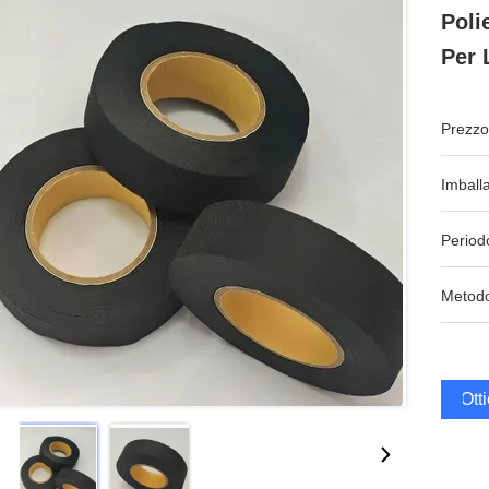
Poli
Per 
Prezzo
Imball
Period
Metodo
Ott