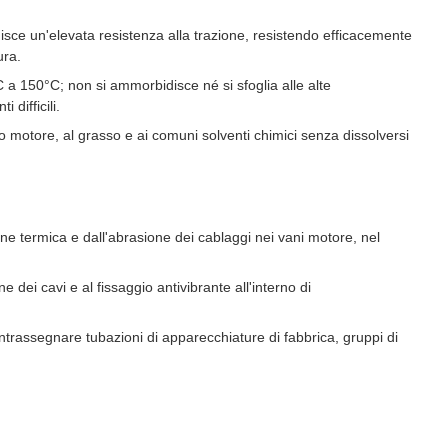
rnisce un'elevata resistenza alla trazione, resistendo efficacemente
ura.
a 150°C; non si ammorbidisce né si sfoglia alle alte
difficili.
lio motore, al grasso e ai comuni solventi chimici senza dissolversi
ione termica e dall'abrasione dei cablaggi nei vani motore, nel
e dei cavi e al fissaggio antivibrante all'interno di
trassegnare tubazioni di apparecchiature di fabbrica, gruppi di