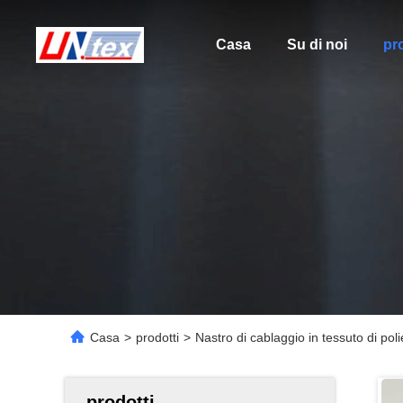
Casa
Su di noi
pro
Casa
>
prodotti
>
Nastro di cablaggio in tessuto di poli
prodotti