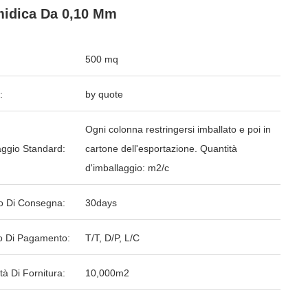
idica Da 0,10 Mm
500 mq
:
by quote
Ogni colonna restringersi imballato e poi in
aggio Standard:
cartone dell'esportazione. Quantità
d'imballaggio: m2/c
o Di Consegna:
30days
 Di Pagamento:
T/T, D/P, L/C
tà Di Fornitura:
10,000m2