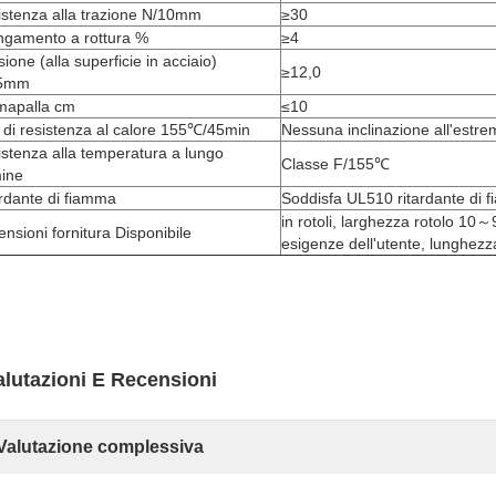
stenza alla trazione N/10mm
≥30
ngamento a rottura %
≥4
ione (alla superficie in acciaio)
≥12,0
5mm
mapalla cm
≤10
 di resistenza al calore 155℃/45min
Nessuna inclinazione all'estrem
stenza alla temperatura a lungo
Classe F/155℃
mine
rdante di fiamma
Soddisfa UL510 ritardante di 
in rotoli, larghezza rotolo 10
nsioni fornitura Disponibile
esigenze dell'utente, lunghez
alutazioni E Recensioni
Valutazione complessiva