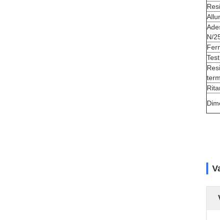
Resi
Allu
Ades
N/2
Fer
Test
Resi
ter
Rita
Dime
V