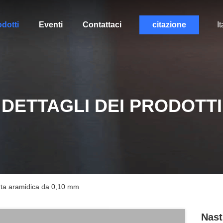
dotti
Eventi
Contattaci
citazione
It
DETTAGLI DEI PRODOTTI
arta aramidica da 0,10 mm
Nast