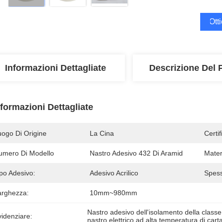
Ott
Informazioni Dettagliate
Descrizione Del 
nformazioni Dettagliate
uogo Di Origine
La Cina
Certi
umero Di Modello
Nastro Adesivo 432 Di Aramid
Mater
po Adesivo:
Adesivo Acrilico
Spess
arghezza:
10mm~980mm
Nastro adesivo dell'isolamento della classe
idenziare:
nastro elettrico ad alta temperatura di cart