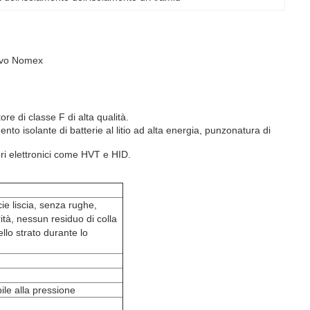
sivo Nomex
re di classe F di alta qualità.
nto isolante di batterie al litio ad alta energia, punzonatura di
ori elettronici come HVT e HID.
cie liscia, senza rughe,
rità, nessun residuo di colla
llo strato durante lo
ile alla pressione