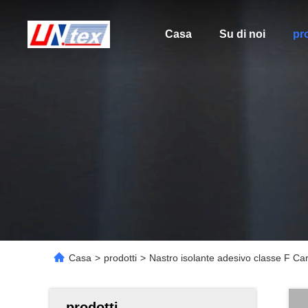
Casa
Su di noi
pro
Casa
>
prodotti
>
Nastro isolante adesivo classe F C
prodotti