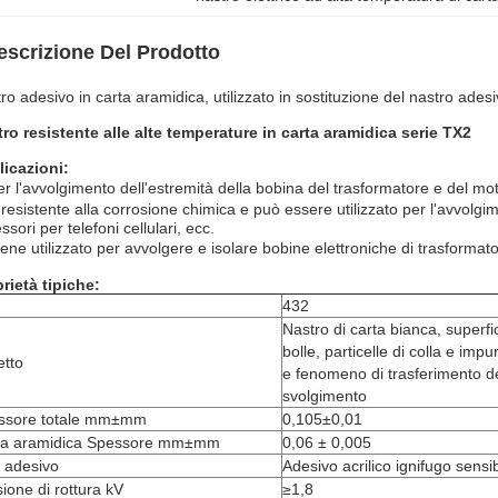
escrizione Del Prodotto
ro adesivo in carta aramidica, utilizzato in sostituzione del nastro ade
ro resistente alle alte temperature in carta aramidica serie TX2
icazioni:
r l'avvolgimento dell'estremità della bobina del trasformatore e del moto
resistente alla corrosione chimica e può essere utilizzato per l'avvolgime
ssori per telefoni cellulari, ecc.
ene utilizzato per avvolgere e isolare bobine elettroniche di trasformat
rietà tipiche:
432
Nastro di carta bianca, superfi
bolle, particelle di colla e impu
etto
e fenomeno di trasferimento de
svolgimento
ssore totale mm±mm
0,105±0,01
ta aramidica Spessore mm±mm
0,06 ± 0,005
 adesivo
Adesivo acrilico ignifugo sensib
ione di rottura kV
≥1,8