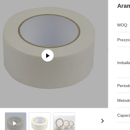
Aram
MOQ:
Prezzo
Imball
Period
Metodo
Capaci