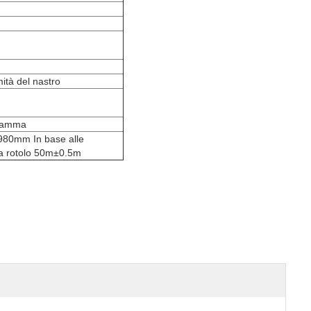
ità del nastro
fiamma
～980mm In base alle
za rotolo 50m±0.5m