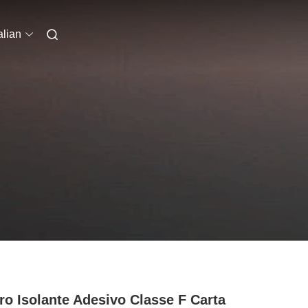
alian
ro Isolante Adesivo Classe F Carta