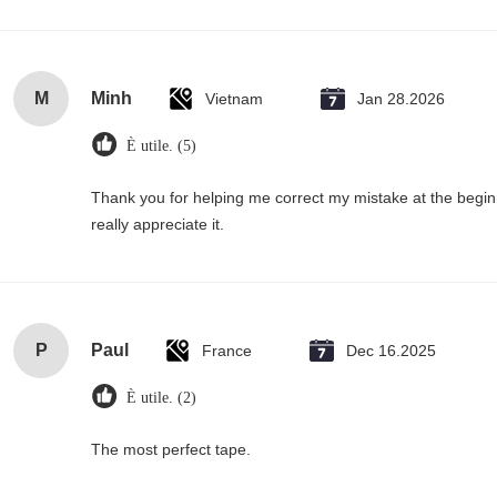
M
Minh
Vietnam
Jan 28.2026
È utile. (5)
Thank you for helping me correct my mistake at the begi
really appreciate it.
P
Paul
France
Dec 16.2025
È utile. (2)
The most perfect tape.