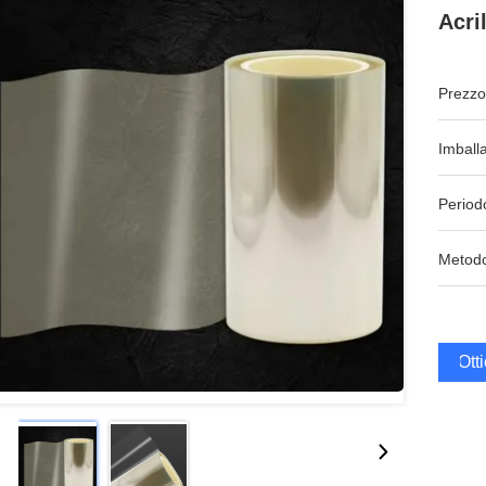
Acri
Prezzo
Imball
Period
Metodo
Ott