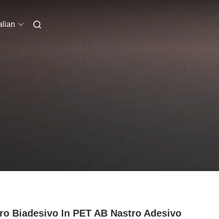
alian
ro Biadesivo In PET AB Nastro Adesivo