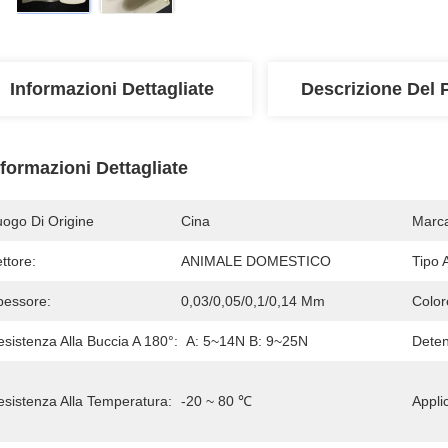
Informazioni Dettagliate
Descrizione Del 
nformazioni Dettagliate
uogo Di Origine
Cina
Marc
ttore:
ANIMALE DOMESTICO
Tipo 
pessore:
0,03/0,05/0,1/0,14 Mm
Color
sistenza Alla Buccia A 180°:
A: 5~14N B: 9~25N
Deten
esistenza Alla Temperatura:
-20 ~ 80 ℃
Appli