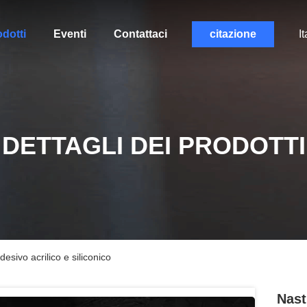
dotti
Eventi
Contattaci
citazione
It
DETTAGLI DEI PRODOTTI
sivo acrilico e siliconico
Nast