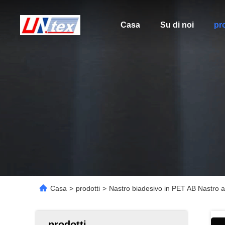
Casa
Su di noi
pro
Casa
>
prodotti
>
Nastro biadesivo in PET AB Nastro ade
prodotti