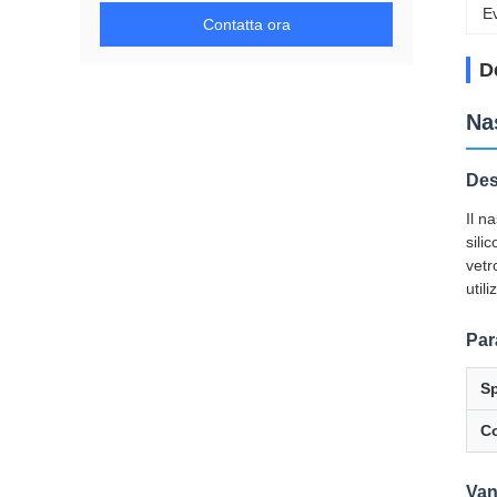
Ev
Contatta ora
D
Na
Des
Il n
sili
vetr
util
Par
S
Co
Van