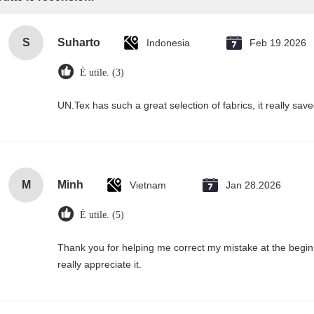
S
Suharto
Indonesia
Feb 19.2026
È utile. (3)
UN.Tex has such a great selection of fabrics, it really sa
M
Minh
Vietnam
Jan 28.2026
È utile. (5)
Thank you for helping me correct my mistake at the begi
really appreciate it.