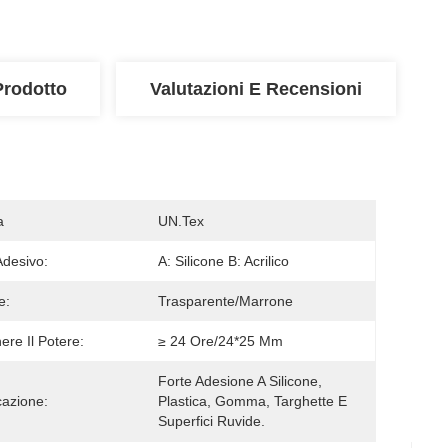
Prodotto
Valutazioni E Recensioni
a
UN.Tex
Adesivo:
A: Silicone B: Acrilico
e:
Trasparente/marrone
ere Il Potere:
≥ 24 Ore/24*25 Mm
Forte Adesione A Silicone, 
cazione:
Plastica, Gomma, Targhette E 
Superfici Ruvide.