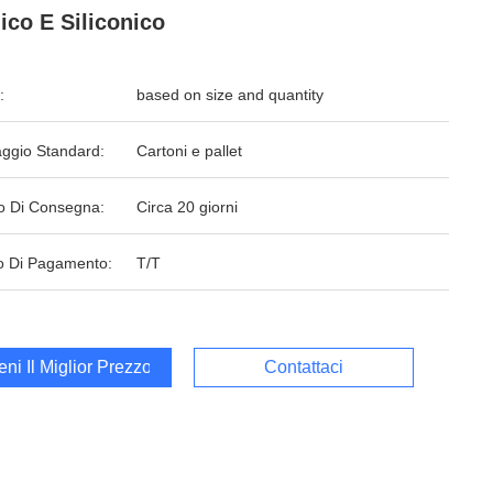
lico E Siliconico
:
based on size and quantity
aggio Standard:
Cartoni e pallet
o Di Consegna:
Circa 20 giorni
 Di Pagamento:
T/T
ieni Il Miglior Prezzo
Contattaci