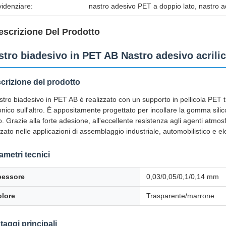
idenziare:
nastro adesivo PET a doppio lato
, 
nastro ad
escrizione Del Prodotto
stro biadesivo in PET AB Nastro adesivo acrilic
crizione del prodotto
astro biadesivo in PET AB è realizzato con un supporto in pellicola PET t
conico sull'altro. È appositamente progettato per incollare la gomma silicon
o. Grazie alla forte adesione, all'eccellente resistenza agli agenti atmo
izzato nelle applicazioni di assemblaggio industriale, automobilistico e el
ametri tecnici
pessore
0,03/0,05/0,1/0,14 mm
lore
Trasparente/marrone
taggi principali