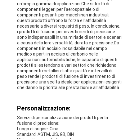
Nastro del panno di vetro del di alluminio
un'ampia gamma di applicazioni.Che si tratti di
componenti leggeri per l'aerospaziale o di
componenti pesanti per macchinari industriali,
La stagnola ha affrontato la carta kraft
questi prodotti offrono la forza e l'affidabilità
necessarie a diversi requisiti di peso. In conclusione,
Panno della vetroresina del di alluminio
i prodotti di fusione per investimenti di precisione
sono indispensabili in una miriade di settori e scenari
a causa della loro versatilità, durata e precisione.Da
Nastro della tela della stagnola
componenti in acciaio inossidabile nel campo
medico a parti in acciaio al carbonio nelle
Nastro di condotta del panno
applicazioni automobilistiche, le capacità di questi
prodotti si estendono a vari settori che richiedono
componenti metallici di alta qualità.e intervalli di
Doppio nastro adesivo parteggiato
peso rende i prodotti di fusione di investimento di
precisione una scelta ideale per applicazioni esigenti
Nastro adesivo dell'ANIMALE DOMESTICO
che danno la priorità alle prestazioni e all'affidabilità.
Colata di investimento di precisione
Personalizzazione:
Tavola di isolamento elettrico
Servizi di personalizzazione dei prodotti per la
fusione di precisione:
Luogo di origine: Cina
Standard: ASTM, JIS, GB, DIN