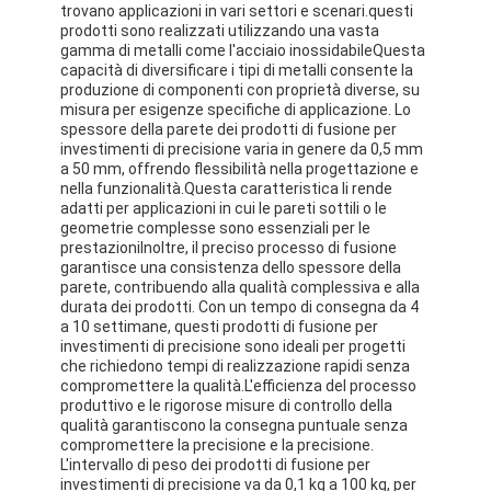
trovano applicazioni in vari settori e scenari.questi
Giro della fabbrica
prodotti sono realizzati utilizzando una vasta
gamma di metalli come l'acciaio inossidabileQuesta
Controllo di qualità
capacità di diversificare i tipi di metalli consente la
produzione di componenti con proprietà diverse, su
misura per esigenze specifiche di applicazione. Lo
Contattici
spessore della parete dei prodotti di fusione per
investimenti di precisione varia in genere da 0,5 mm
a 50 mm, offrendo flessibilità nella progettazione e
nella funzionalità.Questa caratteristica li rende
adatti per applicazioni in cui le pareti sottili o le
Nastro adesivo dell'isolamento
geometrie complesse sono essenziali per le
prestazioniInoltre, il preciso processo di fusione
Nastro dell'isolamento del panno di vetro
garantisce una consistenza dello spessore della
parete, contribuendo alla qualità complessiva e alla
durata dei prodotti. Con un tempo di consegna da 4
Nastro termoresistente dell'isolamento
a 10 settimane, questi prodotti di fusione per
investimenti di precisione sono ideali per progetti
Nastro adesivo del panno di vetro
che richiedono tempi di realizzazione rapidi senza
compromettere la qualità.L'efficienza del processo
produttivo e le rigorose misure di controllo della
Nastro adesivo del film del Polyimide
qualità garantiscono la consegna puntuale senza
compromettere la precisione e la precisione.
Nastro adesivo del di alluminio
L'intervallo di peso dei prodotti di fusione per
investimenti di precisione va da 0,1 kg a 100 kg, per