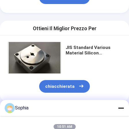
Ottieni Il Miglior Prezzo Per
JIS Standard Various
Material Silicon
Investment Casting per
parti di macchine
chiacchierata
Sophia
Prodotti Raccomandati
10:51 AM