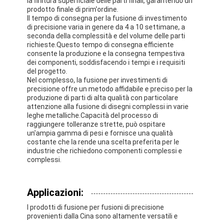
la finitura superficiale delle parti finali, garantendo un
prodotto finale di prim'ordine.
Il tempo di consegna per la fusione di investimento
di precisione varia in genere da 4 a 10 settimane, a
seconda della complessità e del volume delle parti
richieste.Questo tempo di consegna efficiente
consente la produzione e la consegna tempestiva
dei componenti, soddisfacendo i tempi e i requisiti
del progetto.
Nel complesso, la fusione per investimenti di
precisione offre un metodo affidabile e preciso per la
produzione di parti di alta qualità con particolare
attenzione alla fusione di disegni complessi in varie
leghe metalliche.Capacità del processo di
raggiungere tolleranze strette, può ospitare
un'ampia gamma di pesi e fornisce una qualità
costante che la rende una scelta preferita per le
industrie che richiedono componenti complessi e
complessi.
Casa
Prodotti
Applicazioni:
I prodotti di fusione per fusioni di precisione
Circa noi
provenienti dalla Cina sono altamente versatili e