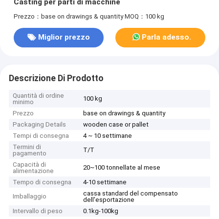
Casting per parti di macchine
Prezzo：base on drawings & quantity
MOQ：100 kg
Miglior prezzo
Parla adesso.
Descrizione Di Prodotto
Quantità di ordine
100 kg
minimo
Prezzo
base on drawings & quantity
Packaging Details
wooden case or pallet
Tempi di consegna
4 ~ 10 settimane
Termini di
T/T
pagamento
Capacità di
20~100 tonnellate al mese
alimentazione
Tempo di consegna
4-10 settimane
cassa standard del compensato
Imballaggio
dell'esportazione
Intervallo di peso
0.1kg-100kg