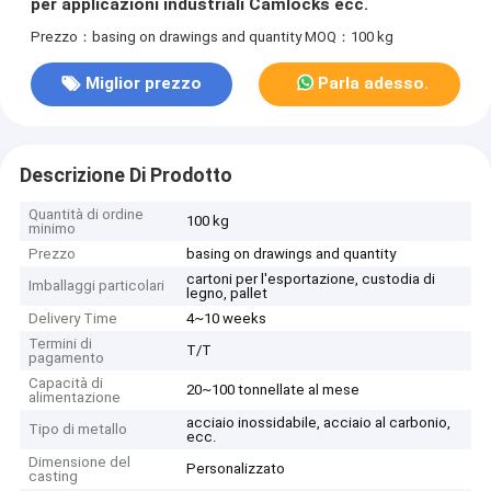
per applicazioni industriali Camlocks ecc.
Prezzo：basing on drawings and quantity
MOQ：100 kg
Miglior prezzo
Parla adesso.
Descrizione Di Prodotto
Quantità di ordine
100 kg
minimo
Prezzo
basing on drawings and quantity
cartoni per l'esportazione, custodia di
Imballaggi particolari
legno, pallet
Delivery Time
4~10 weeks
Termini di
T/T
pagamento
Capacità di
20~100 tonnellate al mese
alimentazione
acciaio inossidabile, acciaio al carbonio,
Tipo di metallo
ecc.
Dimensione del
Personalizzato
casting