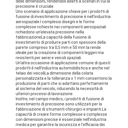
delle dimensioni, rendendoli adatti a scenari in cui la
Giro della fabbrica
precisione è cruciale.
Uno scenario di applicazione chiave per i prodotti di
fusione di investimento di precisione è nell'industria
Controllo di qualità
aerospaziale.I complessi disegni e le forme
complesse richieste nei componenti aerospaziali
Contattici
richiedono un'elevata precisione nella
fabbricazioneLa capacità della fusione di
investimento di produrre parti con spessore della
parete compreso tra 0,5 mm e 50 mm la rende
ideale per la creazione di componenti leggeri ma
Nastro adesivo dell'isolamento
resistenti per aerei e veicoli spaziali.
Un'altra occasione di applicazione comune di questi
prodotti è nell'industria automobilistica.e anche nel
Nastro dell'isolamento del panno di vetro
telaio dei veicoliLa dimensione della colata
personalizzata e la tolleranza ± 1 mm consentono la
Nastro termoresistente dell'isolamento
produzione di parti che si adattano perfettamente
al sistema del veicolo, riducendo la necessità di
Nastro adesivo del panno di vetro
ulteriori processi di lavorazione.
Inoltre, nel campo medico, i prodotti di fusione di
investimento di precisione sono utilizzati per la
Nastro adesivo del film del Polyimide
fabbricazione di strumenti chirurgici e impianti.La
capacità di creare forme complesse e complesse
Nastro adesivo del di alluminio
con dimensioni precise è essenziale nell'industria
medica per garantire la sicurezza e l'efficacia dei