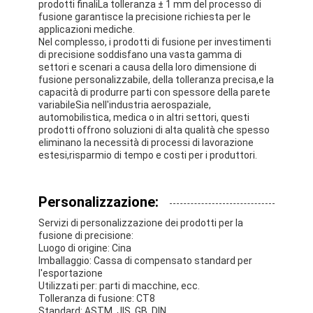
prodotti finaliLa tolleranza ± 1 mm del processo di
Nastro del panno di vetro del di alluminio
fusione garantisce la precisione richiesta per le
applicazioni mediche.
La stagnola ha affrontato la carta kraft
Nel complesso, i prodotti di fusione per investimenti
di precisione soddisfano una vasta gamma di
settori e scenari a causa della loro dimensione di
Panno della vetroresina del di alluminio
fusione personalizzabile, della tolleranza precisa,e la
capacità di produrre parti con spessore della parete
Nastro della tela della stagnola
variabileSia nell'industria aerospaziale,
automobilistica, medica o in altri settori, questi
prodotti offrono soluzioni di alta qualità che spesso
Nastro di condotta del panno
eliminano la necessità di processi di lavorazione
estesi,risparmio di tempo e costi per i produttori.
Doppio nastro adesivo parteggiato
Nastro adesivo dell'ANIMALE DOMESTICO
Personalizzazione:
Servizi di personalizzazione dei prodotti per la
Colata di investimento di precisione
fusione di precisione:
Luogo di origine: Cina
Tavola di isolamento elettrico
Imballaggio: Cassa di compensato standard per
l'esportazione
Utilizzati per: parti di macchine, ecc.
Tolleranza di fusione: CT8
Standard: ASTM, JIS, GB, DIN