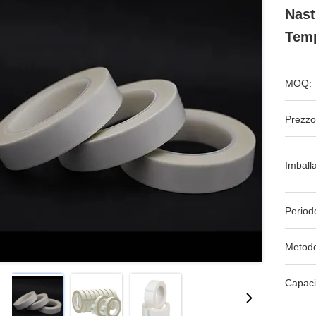
Nast
Temp
MOQ:
Prezzo
Imball
Period
Metodo
Capaci