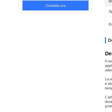
Ma
Contatta ora
S
Ev
D
De
Il n
appl
ades
La t
e id
temp
L'ad
dura
prot