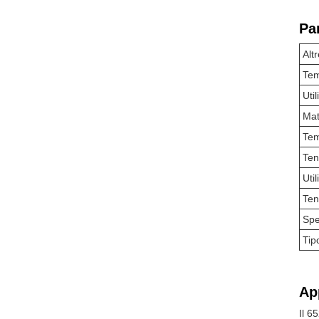
Pa
Alt
Tem
Util
Mat
Tem
Ten
Uti
Ten
Spe
Tip
Ap
Il 6