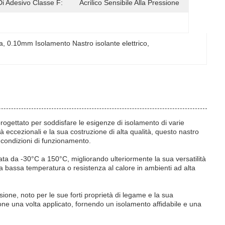
Di Adesivo Classe F:
Acrilico Sensibile Alla Pressione
a
, 
0.10mm Isolamento Nastro isolante elettrico
, 
 progettato per soddisfare le esigenze di isolamento di varie
tà eccezionali e la sua costruzione di alta qualità, questo nastro
 condizioni di funzionamento.
tata da -30°C a 150°C, migliorando ulteriormente la sua versatilità
 a bassa temperatura o resistenza al calore in ambienti ad alta
ssione, noto per le sue forti proprietà di legame e la sua
ne una volta applicato, fornendo un isolamento affidabile e una