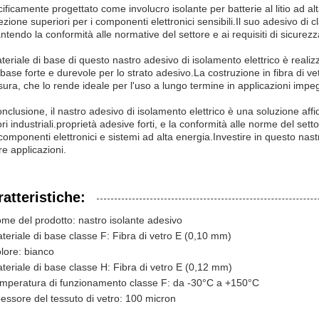
ificamente progettato come involucro isolante per batterie al litio ad a
ezione superiori per i componenti elettronici sensibili.Il suo adesivo di c
ntendo la conformità alle normative del settore e ai requisiti di sicurezz
ateriale di base di questo nastro adesivo di isolamento elettrico è real
base forte e durevole per lo strato adesivo.La costruzione in fibra di ve
usura, che lo rende ideale per l'uso a lungo termine in applicazioni impe
onclusione, il nastro adesivo di isolamento elettrico è una soluzione affi
ori industriali.proprietà adesive forti, e la conformità alle norme del set
componenti elettronici e sistemi ad alta energia.Investire in questo nastr
re applicazioni.
atteristiche:
me del prodotto: nastro isolante adesivo
teriale di base classe F: Fibra di vetro E (0,10 mm)
lore: bianco
teriale di base classe H: Fibra di vetro E (0,12 mm)
mperatura di funzionamento classe F: da -30°C a +150°C
essore del tessuto di vetro: 100 micron