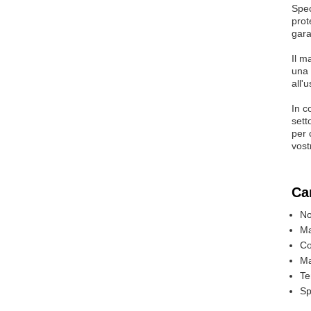
Spec
prot
gara
Il m
una 
all'
In c
sett
per 
vost
Car
No
Ma
Co
Ma
Te
Sp