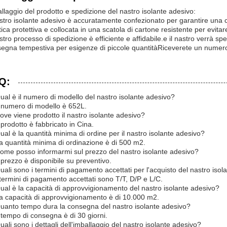
llaggio del prodotto e spedizione del nastro isolante adesivo:
astro isolante adesivo è accuratamente confezionato per garantire una c
tica protettiva e collocata in una scatola di cartone resistente per evitar
ostro processo di spedizione è efficiente e affidabile.e il nastro verrà sped
egna tempestiva per esigenze di piccole quantitàRiceverete un numero 
Q:
ual è il numero di modello del nastro isolante adesivo?
l numero di modello è 652L.
ove viene prodotto il nastro isolante adesivo?
l prodotto è fabbricato in Cina.
ual è la quantità minima di ordine per il nastro isolante adesivo?
a quantità minima di ordinazione è di 500 m2.
ome posso informarmi sul prezzo del nastro isolante adesivo?
l prezzo è disponibile su preventivo.
uali sono i termini di pagamento accettati per l'acquisto del nastro iso
 termini di pagamento accettati sono T/T, D/P e L/C.
ual è la capacità di approvvigionamento del nastro isolante adesivo?
a capacità di approvvigionamento è di 10.000 m2.
uanto tempo dura la consegna del nastro isolante adesivo?
l tempo di consegna è di 30 giorni.
uali sono i dettagli dell'imballaggio del nastro isolante adesivo?