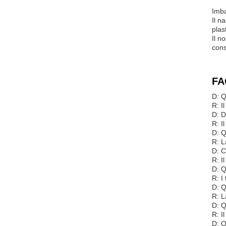
Imba
Il n
plas
Il n
cons
FA
D: Q
R: I
D: D
R: I
D: Q
R: L
D: C
R: I
D: Q
R: I
D: Q
R: L
D: Q
R: I
D: Q