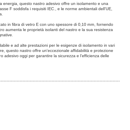
lta energia, questo nastro adesivo offre un isolamento e una
lasse F soddisfa i requisiti IEC., e le norme ambientali dell'UE,
a.
izzato in fibra di vetro E con uno spessore di 0,10 mm, fornendo
tro aumenta le proprietà isolanti del nastro e la sua resistenza
gnative.
dabile e ad alte prestazioni per le esigenze di isolamento in vari
tore, questo nastro offre un'eccezionale affidabilità e protezione
o adesivo oggi per garantire la sicurezza e l'efficienza delle