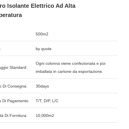
ro Isolante Elettrico Ad Alta
eratura
500m2
:
by quote
Ogni colonna viene confezionata e poi
aggio Standard:
imballata in cartone da esportazione.
o Di Consegna:
30days
 Di Pagamento:
T/T, D/P, L/C
tà Di Fornitura:
10,000m2