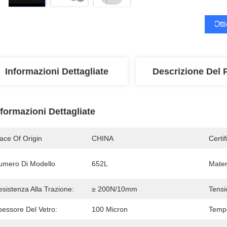
Ott
Informazioni Dettagliate
Descrizione Del 
nformazioni Dettagliate
ace Of Origin
CHINA
Certi
umero Di Modello
652L
Mater
sistenza Alla Trazione:
≥ 200N/10mm
Tensi
pessore Del Vetro:
100 Micron
Tempe