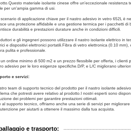
otto.Questo materiale isolante cinese offre un'eccezionale resistenza t
le per un'ampia gamma di usi.
scenario di applicazione chiave per il nastro adesivo in vetro 652L è nel
isce una protezione affidabile e una gestione termica per i pacchetti di
ntisce durabilità e prestazioni durature anche in condizioni difficili.
oduttori e gli ingegneri possono utilizzare il nastro isolante elettrico in t
trici e dispositivi elettronici portatili.Fibra di vetro elettronica (0.10 mm)
tura pulita e professionale.
un ordine minimo di 500 m2 e un prezzo flessibile per offerta, i clienti
ro adesivo per le loro esigenze specifiche.D/P, e L/C migliorano ulterio
orto e servizi:
ostro team di supporto tecnico del prodotto per il nastro isolante adesivo
lema che potresti avere relativo al prodotto.I nostri esperti sono disponibi
luzione dei problemi per garantire prestazioni ottimali.
e al supporto tecnico, offriamo anche una serie di servizi per migliorare 
tenzione per aiutarti a ottenere il massimo dalla tua acquista.
ballaggio e trasporto: