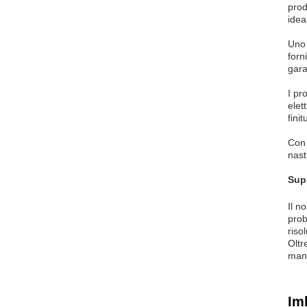
prod
idea
Uno 
forn
gara
I pr
elet
fini
Con 
nast
Supp
Il n
prob
riso
Oltr
manu
Im