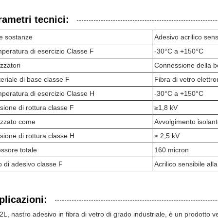
rametri tecnici:
re sostanze
Adesivo acrilico sens
peratura di esercizio Classe F
-30°C a +150°C
izzatori
Connessione della b
eriale di base classe F
Fibra di vetro elettr
peratura di esercizio Classe H
-30°C a +150°C
sione di rottura classe F
≥1,8 kV
lizzato come
Avvolgimento isolante
sione di rottura classe H
≥ 2,5 kV
ssore totale
160 micron
o di adesivo classe F
Acrilico sensibile all
plicazioni:
52L, nastro adesivo in fibra di vetro di grado industriale, è un prodotto v