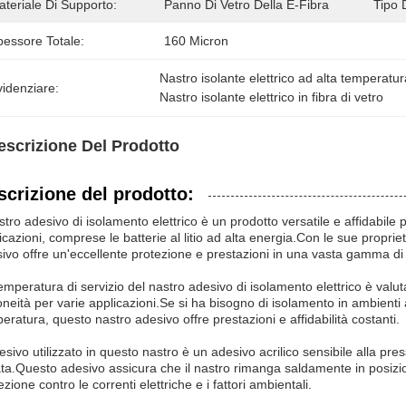
teriale Di Supporto:
Panno Di Vetro Della E-Fibra
Tipo 
pessore Totale:
160 Micron
Nastro isolante elettrico ad alta temperatur
idenziare:
Nastro isolante elettrico in fibra di vetro
escrizione Del Prodotto
scrizione del prodotto:
astro adesivo di isolamento elettrico è un prodotto versatile e affidabile
icazioni, comprese le batterie al litio ad alta energia.Con le sue proprie
ivo offre un'eccellente protezione e prestazioni in una vasta gamma di
emperatura di servizio del nastro adesivo di isolamento elettrico è valu
oneità per varie applicazioni.Se si ha bisogno di isolamento in ambienti
eratura, questo nastro adesivo offre prestazioni e affidabilità costanti.
esivo utilizzato in questo nastro è un adesivo acrilico sensibile alla pre
ta.Questo adesivo assicura che il nastro rimanga saldamente in posizio
ezione contro le correnti elettriche e i fattori ambientali.