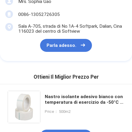
Mrs. Sophia Gao
0086-13052726305
Sala A-705, strada di No.1A-4 Softpark, Dalian, Cina
116023 del centro di Softview
Parla adesso.
Ottieni Il Miglior Prezzo Per
Nastro isolante adesivo bianco con
temperatura di esercizio da -50°C a
180°C di classe H e materiale di
Price： 500m2
supporto in tessuto di vetro in fibra
E