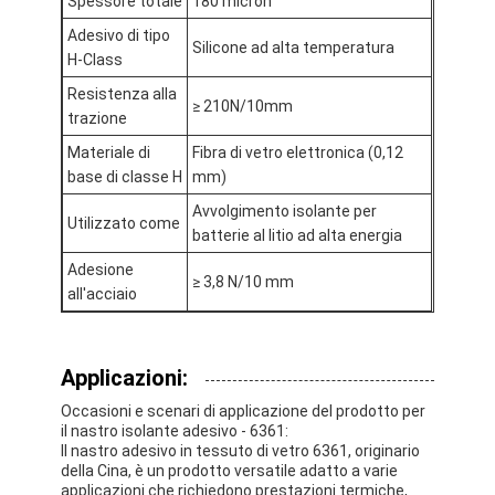
Spessore totale
180 micron
Nastro del panno di vetro del di alluminio
Adesivo di tipo
Silicone ad alta temperatura
H-Class
La stagnola ha affrontato la carta kraft
Resistenza alla
≥ 210N/10mm
Panno della vetroresina del di alluminio
trazione
Materiale di
Fibra di vetro elettronica (0,12
Nastro della tela della stagnola
base di classe H
mm)
Nastro di condotta del panno
Avvolgimento isolante per
Utilizzato come
batterie al litio ad alta energia
Doppio nastro adesivo parteggiato
Adesione
≥ 3,8 N/10 mm
all'acciaio
Nastro adesivo dell'ANIMALE DOMESTICO
Colata di investimento di precisione
Applicazioni:
Tavola di isolamento elettrico
Occasioni e scenari di applicazione del prodotto per
il nastro isolante adesivo - 6361:
Il nastro adesivo in tessuto di vetro 6361, originario
della Cina, è un prodotto versatile adatto a varie
applicazioni che richiedono prestazioni termiche,