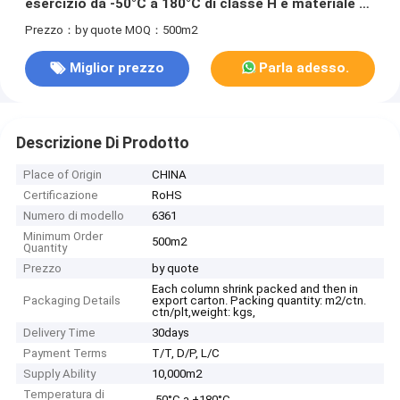
esercizio da -50°C a 180°C di classe H e materiale di
supporto in tessuto di vetro in fibra E
Prezzo：by quote
MOQ：500m2
Miglior prezzo
Parla adesso.
Descrizione Di Prodotto
Place of Origin
CHINA
Certificazione
RoHS
Numero di modello
6361
Minimum Order
500m2
Quantity
Prezzo
by quote
Each column shrink packed and then in
Packaging Details
export carton. Packing quantity: m2/ctn.
ctn/plt,weight: kgs,
Delivery Time
30days
Payment Terms
T/T, D/P, L/C
Supply Ability
10,000m2
Temperatura di
-50°C a +180°C