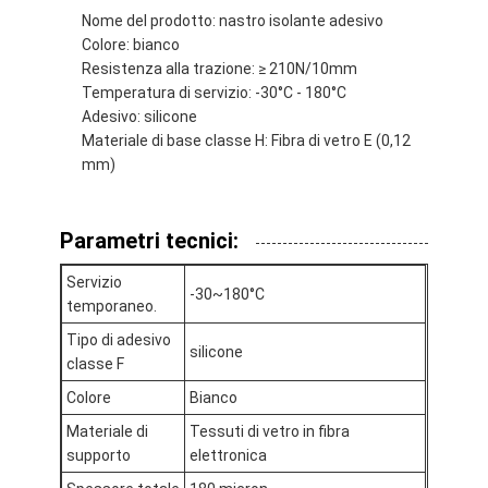
Giro della fabbrica
Nome del prodotto: nastro isolante adesivo
Colore: bianco
Controllo di qualità
Resistenza alla trazione: ≥ 210N/10mm
Temperatura di servizio: -30°C - 180°C
Contattici
Adesivo: silicone
Materiale di base classe H: Fibra di vetro E (0,12
mm)
Nastro adesivo dell'isolamento
Parametri tecnici:
Nastro dell'isolamento del panno di vetro
Servizio
-30~180°C
temporaneo.
Nastro termoresistente dell'isolamento
Tipo di adesivo
silicone
Nastro adesivo del panno di vetro
classe F
Colore
Bianco
Nastro adesivo del film del Polyimide
Materiale di
Tessuti di vetro in fibra
Nastro adesivo del di alluminio
supporto
elettronica