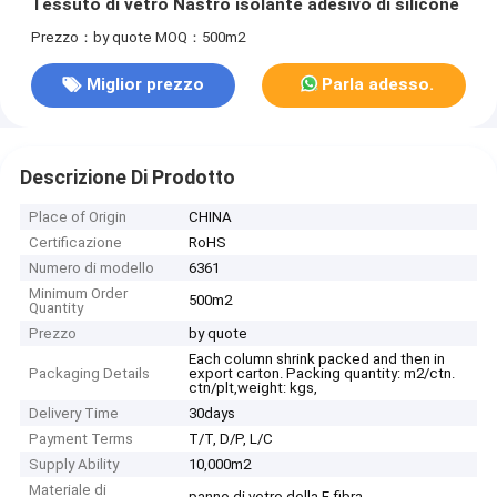
Tessuto di vetro Nastro isolante adesivo di silicone
Prezzo：by quote
MOQ：500m2
Miglior prezzo
Parla adesso.
Descrizione Di Prodotto
Place of Origin
CHINA
Certificazione
RoHS
Numero di modello
6361
Minimum Order
500m2
Quantity
Prezzo
by quote
Each column shrink packed and then in
Packaging Details
export carton. Packing quantity: m2/ctn.
ctn/plt,weight: kgs,
Delivery Time
30days
Payment Terms
T/T, D/P, L/C
Supply Ability
10,000m2
Materiale di
panno di vetro della E-fibra