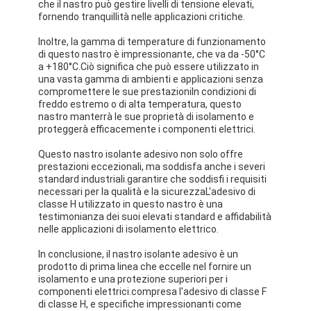
che il nastro può gestire livelli di tensione elevati,
fornendo tranquillità nelle applicazioni critiche.
Inoltre, la gamma di temperature di funzionamento
di questo nastro è impressionante, che va da -50°C
a +180°C.Ciò significa che può essere utilizzato in
una vasta gamma di ambienti e applicazioni senza
compromettere le sue prestazioniIn condizioni di
freddo estremo o di alta temperatura, questo
nastro manterrà le sue proprietà di isolamento e
proteggerà efficacemente i componenti elettrici.
Questo nastro isolante adesivo non solo offre
prestazioni eccezionali, ma soddisfa anche i severi
standard industriali.garantire che soddisfi i requisiti
necessari per la qualità e la sicurezzaL'adesivo di
classe H utilizzato in questo nastro è una
testimonianza dei suoi elevati standard e affidabilità
nelle applicazioni di isolamento elettrico.
Casa
In conclusione, il nastro isolante adesivo è un
Prodotti
prodotto di prima linea che eccelle nel fornire un
isolamento e una protezione superiori per i
componenti elettrici.compresa l'adesivo di classe F
Circa noi
di classe H, e specifiche impressionanti come