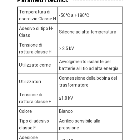
Nastro del panno di vetro del di alluminio
Temperatura di
-50°C a +180°C
La stagnola ha affrontato la carta kraft
esercizio Classe H
Adesivo di tipo H-
Panno della vetroresina del di alluminio
Silicone ad alta temperatura
Class
Tensione di
Nastro della tela della stagnola
≥ 2,5 kV
rottura classe H
Nastro di condotta del panno
Avvolgimento isolante per
Utilizzato come
batterie al litio ad alta energia
Doppio nastro adesivo parteggiato
Connessione della bobina del
Utilizzatori
trasformatore
Nastro adesivo dell'ANIMALE DOMESTICO
Tensione di
≥1,8 kV
Colata di investimento di precisione
rottura classe F
Colore
Bianco
Tavola di isolamento elettrico
Tipo di adesivo
Acrilico sensibile alla
classe F
pressione
Adesione