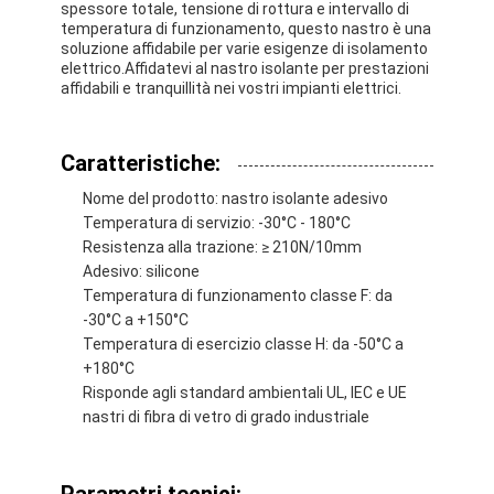
spessore totale, tensione di rottura e intervallo di
Giro della fabbrica
temperatura di funzionamento, questo nastro è una
soluzione affidabile per varie esigenze di isolamento
elettrico.Affidatevi al nastro isolante per prestazioni
Controllo di qualità
affidabili e tranquillità nei vostri impianti elettrici.
Contattici
Caratteristiche:
Nome del prodotto: nastro isolante adesivo
Nastro adesivo dell'isolamento
Temperatura di servizio: -30°C - 180°C
Resistenza alla trazione: ≥ 210N/10mm
Nastro dell'isolamento del panno di vetro
Adesivo: silicone
Temperatura di funzionamento classe F: da
Nastro termoresistente dell'isolamento
-30°C a +150°C
Temperatura di esercizio classe H: da -50°C a
Nastro adesivo del panno di vetro
+180°C
Risponde agli standard ambientali UL, IEC e UE
Nastro adesivo del film del Polyimide
nastri di fibra di vetro di grado industriale
Nastro adesivo del di alluminio
Parametri tecnici: