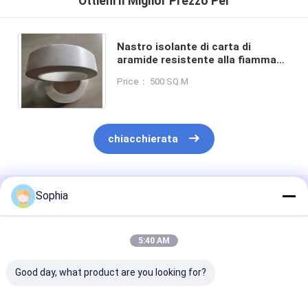
Ottieni Il Miglior Prezzo Per
Nastro isolante di carta di
aramide resistente alla fiamma
Acrilico sensibile alla pressione
Price： 500 SQ.M
Nastro isolante di classe F
chiacchierata
Sophia
Prodotti Raccomandati
5:40 AM
Good day, what product are you looking for?