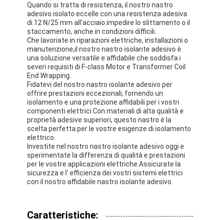
Quando si tratta di resistenza, il nostro nastro
adesivo isolato eccelle con una resistenza adesiva
di 12 N/25 mm all'acciaio.impedire lo slittamento o il
staccamento, anche in condizioni difficili.
Che lavoriate in riparazioni elettriche, installazioni o
manutenzione,il nostro nastro isolante adesivo è
una soluzione versatile e affidabile che soddisfa i
severi requisiti di F-class Motor e Transformer Coil
End Wrapping.
Fidatevi del nostro nastro isolante adesivo per
offrire prestazioni eccezionali, fornendo un
isolamento e una protezione affidabili per i vostri
componenti elettrici.Con materiali di alta qualità e
proprietà adesive superiori, questo nastro è la
scelta perfetta per le vostre esigenze di isolamento
elettrico.
Investite nel nostro nastro isolante adesivo oggi e
sperimentate la differenza di qualità e prestazioni
Casa
per le vostre applicazioni elettriche.Assicurate la
sicurezza e l' efficienza dei vostri sistemi elettrici
con il nostro affidabile nastro isolante adesivo.
Prodotti
Circa noi
Caratteristiche: