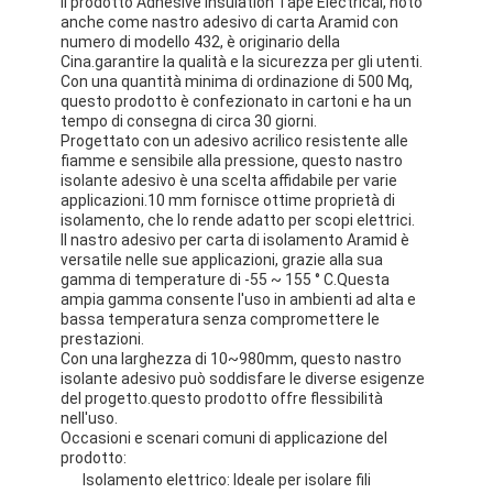
Il prodotto Adhesive Insulation Tape Electrical, noto
anche come nastro adesivo di carta Aramid con
numero di modello 432, è originario della
Cina.garantire la qualità e la sicurezza per gli utenti.
Con una quantità minima di ordinazione di 500 Mq,
questo prodotto è confezionato in cartoni e ha un
tempo di consegna di circa 30 giorni.
Progettato con un adesivo acrilico resistente alle
fiamme e sensibile alla pressione, questo nastro
isolante adesivo è una scelta affidabile per varie
applicazioni.10 mm fornisce ottime proprietà di
isolamento, che lo rende adatto per scopi elettrici.
Il nastro adesivo per carta di isolamento Aramid è
versatile nelle sue applicazioni, grazie alla sua
gamma di temperature di -55 ~ 155 ° C.Questa
ampia gamma consente l'uso in ambienti ad alta e
bassa temperatura senza compromettere le
prestazioni.
Con una larghezza di 10~980mm, questo nastro
isolante adesivo può soddisfare le diverse esigenze
del progetto.questo prodotto offre flessibilità
nell'uso.
Occasioni e scenari comuni di applicazione del
prodotto:
Isolamento elettrico: Ideale per isolare fili