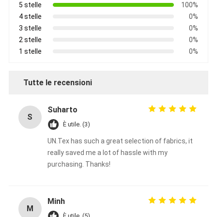
5 stelle
100%
4 stelle
0%
3 stelle
0%
2 stelle
0%
1 stelle
0%
Tutte le recensioni
Suharto
S
È utile. (3)
UN.Tex has such a great selection of fabrics, it
really saved me a lot of hassle with my
purchasing. Thanks!
Minh
M
È utile. (5)