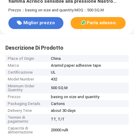
fiamma Acrilico sensibile alla pressione Nastro
isolante di classe F
Prezzo：basing on size and quantity
MOQ：500 SQ.M
Miglior prezzo
Parla adesso.
Descrizione Di Prodotto
Place of Origin
China
Marca
Aramid paper adhesive tape
Certificazione
UL
Model Number
432
Minimum Order
500 SQ.M
Quantity
Prezzo
basing on size and quantity
Packaging Details
Cartons
Delivery Time
about 30 days
Termini di
TT, T/T
pagamento
Capacità di
20000 rulli
alimentazione