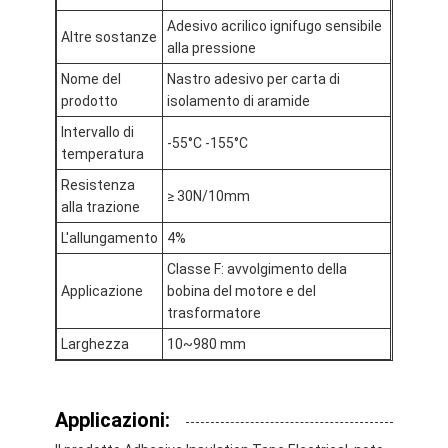
Nastro del panno di vetro del di alluminio
Adesivo acrilico ignifugo sensibile
Altre sostanze
alla pressione
La stagnola ha affrontato la carta kraft
Nome del
Nastro adesivo per carta di
Panno della vetroresina del di alluminio
prodotto
isolamento di aramide
Intervallo di
-55°C -155°C
Nastro della tela della stagnola
temperatura
Resistenza
Nastro di condotta del panno
≥ 30N/10mm
alla trazione
Doppio nastro adesivo parteggiato
L'allungamento
4%
Classe F: avvolgimento della
Nastro adesivo dell'ANIMALE DOMESTICO
Applicazione
bobina del motore e del
trasformatore
Colata di investimento di precisione
Larghezza
10~980 mm
Tavola di isolamento elettrico
Applicazioni: