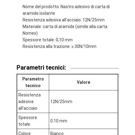
Giro della fabbrica
Nome del prodotto: Nastro adesivo di carta di
aramide isolante
Controllo di qualità
Resistenza adesiva all'acciaio: 12N/25mm
Materiale: carta di aramide (simile alla carta
Contattici
Nomex)
Spessore totale: 0,10 mm
Resistenza alla trazione: ≥ 30N/10mm
Nastro adesivo dell'isolamento
Parametri tecnici:
Nastro dell'isolamento del panno di vetro
Parametro
Valore
Nastro termoresistente dell'isolamento
tecnico
Resistenza
Nastro adesivo del panno di vetro
adesiva
12N/25mm
all'acciaio
Nastro adesivo del film del Polyimide
Spessore
0.10 mm
totale
Nastro adesivo del di alluminio
Colore
Bianco