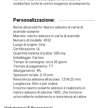
Nastro del panno di vetro del di alluminio
soddisfare tutte le vostre esigenze di isolamento.
La stagnola ha affrontato la carta kraft
Personalizzazione:
Panno della vetroresina del di alluminio
Nome del prodotto: Nastro adesivo di carta di
aramide isolante
Nastro della tela della stagnola
Marchio: nastro adesivo in carta di aramide
Numero di modello: 4332
Luogo di origine: Cina
Nastro di condotta del panno
Certificazione: UL
Quantità minima d'ordine: 500 mq.
Doppio nastro adesivo parteggiato
Imballaggio: Cartoni
Tempo di consegna: circa 30 giorni
Termini di pagamento: TT
Nastro adesivo dell'ANIMALE DOMESTICO
Allungamento: 4%
Spessore totale: 0,10 mm
Colata di investimento di precisione
Resistenza adesiva all'acciaio: 7,5 N/25 mm
Lunghezza: 50m o per ordine
Il nostro nastro isolante adesivo è realizzato in
Tavola di isolamento elettrico
nastro adesivo di silicone 180C, che fornisce
un'eccellente isolamento e resistenza al calore.