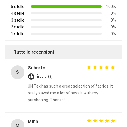
5 stelle
100%
4 stelle
0%
3 stelle
0%
2 stelle
0%
1 stelle
0%
Tutte le recensioni
Suharto
S
È utile. (3)
UN.Tex has such a great selection of fabrics, it
really saved me a lot of hassle with my
purchasing. Thanks!
Minh
M