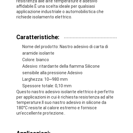
resistenza alle alte temperature e adesivo
affidabile.È una scelta ideale per qualsiasi
applicazione industriale o automobilistica che
richiede isolamento elettrico.
Caratteristiche:
Nome del prodotto: Nastro adesivo di carta di
aramide isolante
Colore: bianco
Adesivo: ritardante della fiamma Silicone
sensibile alla pressione Adesivo
Larghezza: 10~980 mm
Spessore totale: 0,10 mm
Questo nastro adesivo isolante elettrico è perfetto
per applicazioni in cui è richiesta resistenza ad alte
Casa
temperature.Il suo nastro adesivo in silicone da
180°C resiste al calore estremo e fornisce
Prodotti
un'eccellente protezione..
Circa noi