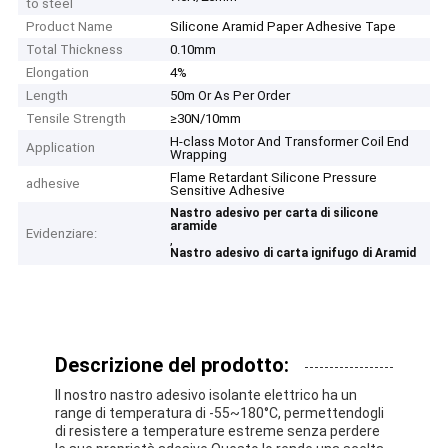
to steel
Product Name
Silicone Aramid Paper Adhesive Tape
Total Thickness
0.10mm
Elongation
4%
Length
50m Or As Per Order
Tensile Strength
≥30N/10mm
H-class Motor And Transformer Coil End
Application
Wrapping
Flame Retardant Silicone Pressure
adhesive
Sensitive Adhesive
Nastro adesivo per carta di silicone
aramide
Evidenziare:
,
Nastro adesivo di carta ignifugo di Aramid
Descrizione del prodotto:
Il nostro nastro adesivo isolante elettrico ha un
range di temperatura di -55~180°C, permettendogli
di resistere a temperature estreme senza perdere