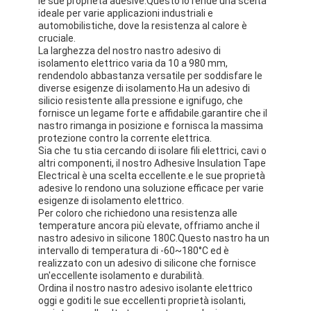
le sue proprietà adesive.Questo lo rende una scelta
ideale per varie applicazioni industriali e
automobilistiche, dove la resistenza al calore è
cruciale.
La larghezza del nostro nastro adesivo di
isolamento elettrico varia da 10 a 980 mm,
rendendolo abbastanza versatile per soddisfare le
diverse esigenze di isolamento.Ha un adesivo di
silicio resistente alla pressione e ignifugo, che
fornisce un legame forte e affidabile.garantire che il
nastro rimanga in posizione e fornisca la massima
protezione contro la corrente elettrica.
Sia che tu stia cercando di isolare fili elettrici, cavi o
altri componenti, il nostro Adhesive Insulation Tape
Electrical è una scelta eccellente.e le sue proprietà
adesive lo rendono una soluzione efficace per varie
esigenze di isolamento elettrico.
Per coloro che richiedono una resistenza alle
temperature ancora più elevate, offriamo anche il
nastro adesivo in silicone 180C.Questo nastro ha un
intervallo di temperatura di -60~180°C ed è
realizzato con un adesivo di silicone che fornisce
un'eccellente isolamento e durabilità.
Ordina il nostro nastro adesivo isolante elettrico
oggi e goditi le sue eccellenti proprietà isolanti,