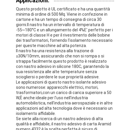
Applicazioni:
Giro della fabbrica
Questo prodotto è UL certificato e ha una quantità
minima di ordine di 500 Mq. Viene in confezione in
Controllo di qualità
cartone e ha un tempo di consegna di circa 30
giorni.Il nastro ha un intervallo di temperatura di
-55~180°C e un allungamento del 4%E' perfetto per i
Contattici
motori di classe H e per il rivestimento delle bobine
dei trasformatori, fornendo l'isolamento necessario
per queste macchine ad alta potenza.
Il nastro ha una resistenza alla trazione di
≥30N/10mm, assicurando che non si rompa o si
Nastro adesivo dell'isolamento
strappa facilmente.questo prodotto è realizzato
con nastro adesivo in silicone 180C, garantendo la
Nastro dell'isolamento del panno di vetro
sua resistenza alle alte temperature senza
sciogliersi o perdere le sue proprietà adesive.
Le applicazioni di questo nastro isolante adesivo
Nastro termoresistente dell'isolamento
sono numerose: apparecchi elettrici, motori,
trasformatori,con un carico di carica superiore a 50
Nastro adesivo del panno di vetro
W,È anche ideale per l'uso nell'industria
automobilistica, nell'industria aerospaziale e in altre
Nastro adesivo del film del Polyimide
applicazioni ad alta tecnologia dove è necessario un
isolamento affidabile.
Se siete alla ricerca di un nastro adesivo di alta
Nastro adesivo del di alluminio
qualità e affidabile, il nastro adesivo di carta Aramid
numero 4332 è la scelta perfetta.è sicuro di