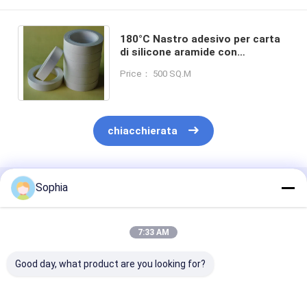
180°C Nastro adesivo per carta
di silicone aramide con
allungamento del 4% e simile al
Price： 500 SQ.M
nastro di carta Nomex
chiacchierata
Sophia
Prodotti Raccomandati
7:33 AM
Good day, what product are you looking for?