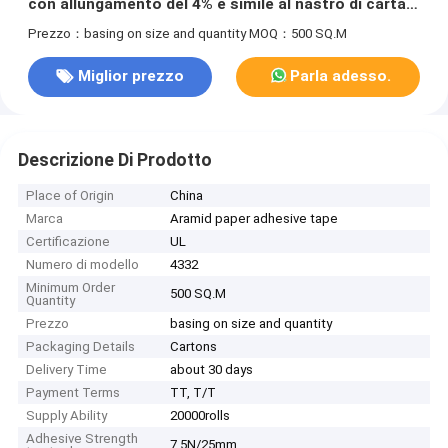
con allungamento del 4% e simile al nastro di carta
Nomex
Prezzo：basing on size and quantity
MOQ：500 SQ.M
Miglior prezzo
Parla adesso.
Descrizione Di Prodotto
Place of Origin
China
Marca
Aramid paper adhesive tape
Certificazione
UL
Numero di modello
4332
Minimum Order
500 SQ.M
Quantity
Prezzo
basing on size and quantity
Packaging Details
Cartons
Delivery Time
about 30 days
Payment Terms
TT, T/T
Supply Ability
20000rolls
Adhesive Strength
7.5N/25mm