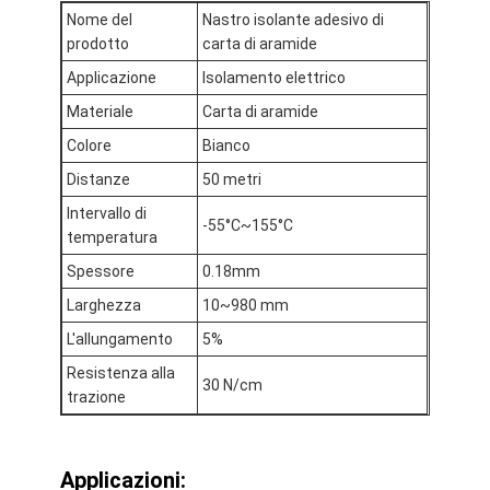
Giro della fabbrica
Nome del
Nastro isolante adesivo di
prodotto
carta di aramide
Controllo di qualità
Applicazione
Isolamento elettrico
Materiale
Carta di aramide
Contattici
Colore
Bianco
Distanze
50 metri
Nastro adesivo dell'isolamento
Intervallo di
-55°C~155°C
temperatura
Nastro dell'isolamento del panno di vetro
Spessore
0.18mm
Larghezza
10~980 mm
Nastro termoresistente dell'isolamento
L'allungamento
5%
Nastro adesivo del panno di vetro
Resistenza alla
30 N/cm
trazione
Nastro adesivo del film del Polyimide
Nastro adesivo del di alluminio
Applicazioni: