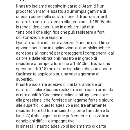
Nastro del panno di vetro del di alluminio
Il nastro isolante adesivo in carta di Aramid è un
prodotto versatile adatto ad un'ampia gamma di
La stagnola ha affrontato la carta kraft
scenari.come nella costruzione di trasformatoriIl
nastro ha una resistenza alla tensione di 1800V, che
lo rende ideale per l'uso in ambienti ad alta
Panno della vetroresina del di alluminio
tensione.il che significa che può resistere a forti
sollecitazioni e pressioni.
Nastro della tela della stagnola
Questo nastro isolante adesivo è anche un'ottima
opzione per l'uso in applicazioni automobilistiche e
aerospaziali.nonché per proteggere i componenti dal
Nastro di condotta del panno
calore e dalle vibrazioniIl nastro è in grado di
resistere a temperature fino a 155
°C
Inoltre, ha uno
Doppio nastro adesivo parteggiato
spessore di 0,18 mm, il che significa che può essere
facilmente applicato su una vasta gamma di
superfici.
Nastro adesivo dell'ANIMALE DOMESTICO
Il nastro isolante adesivo di carta aramida è un
nastro di colore bianco realizzato con carta aramida
Colata di investimento di precisione
di alta qualità.
°C
adesivo acrilico ignifugo sensibile
alla pressione, che fornisce un legame forte e sicuro
alle superfici; questo adesivo è inoltre altamente
Tavola di isolamento elettrico
resistente ai fattori ambientali,come l'umidità e la
luce UV, il che significa che può essere utilizzato in
condizioni difficili e impegnative.
In sintesi, il nastro adesivo di isolamento di carta