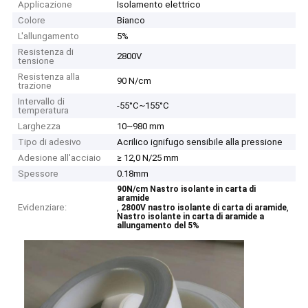
Applicazione
Isolamento elettrico
Colore
Bianco
L'allungamento
5%
Resistenza di
2800V
tensione
Resistenza alla
90 N/cm
trazione
Intervallo di
-55°C~155°C
temperatura
Larghezza
10~980 mm
Tipo di adesivo
Acrilico ignifugo sensibile alla pressione
Adesione all'acciaio
≥ 12,0 N/25 mm
Spessore
0.18mm
90N/cm Nastro isolante in carta di
aramide
Evidenziare:
,
,
2800V nastro isolante di carta di aramide
Nastro isolante in carta di aramide a
allungamento del 5%