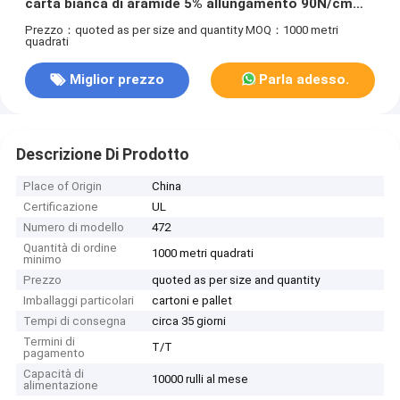
carta bianca di aramide 5% allungamento 90N/cm
resistenza alla trazione
Prezzo：quoted as per size and quantity
MOQ：1000 metri
quadrati
Miglior prezzo
Parla adesso.
Descrizione Di Prodotto
Place of Origin
China
Certificazione
UL
Numero di modello
472
Quantità di ordine
1000 metri quadrati
minimo
Prezzo
quoted as per size and quantity
Imballaggi particolari
cartoni e pallet
Tempi di consegna
circa 35 giorni
Termini di
T/T
pagamento
Capacità di
10000 rulli al mese
alimentazione