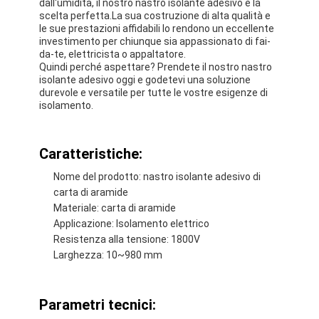
dall'umidità, il nostro nastro isolante adesivo è la
scelta perfetta.La sua costruzione di alta qualità e
le sue prestazioni affidabili lo rendono un eccellente
investimento per chiunque sia appassionato di fai-
da-te, elettricista o appaltatore.
Quindi perché aspettare? Prendete il nostro nastro
isolante adesivo oggi e godetevi una soluzione
durevole e versatile per tutte le vostre esigenze di
isolamento.
Caratteristiche:
Nome del prodotto: nastro isolante adesivo di
carta di aramide
Materiale: carta di aramide
Applicazione: Isolamento elettrico
Casa
Resistenza alla tensione: 1800V
Larghezza: 10~980 mm
Prodotti
Circa noi
Parametri tecnici: