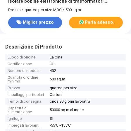
isolare bobine elettroniche di trasformatori
elettronici come HVT e HID
Prezzo：quoted per size
MOQ：500 sq.m
Miglior prezzo
Parla adesso.
Descrizione Di Prodotto
Luogo di origine
La Cina
Certificazione
UL
Numero di modello
432
Quantità di ordine
500 sq.m
minimo
Prezzo
quoted per size
Imballaggi particolari
Cartoni
Tempi di consegna
circa 30 giorni lavorativi
Capacità di
50000 sq.m al mese
alimentazione
ignifugo
Sì
Impiegati lavoranti.
-55℃~155℃