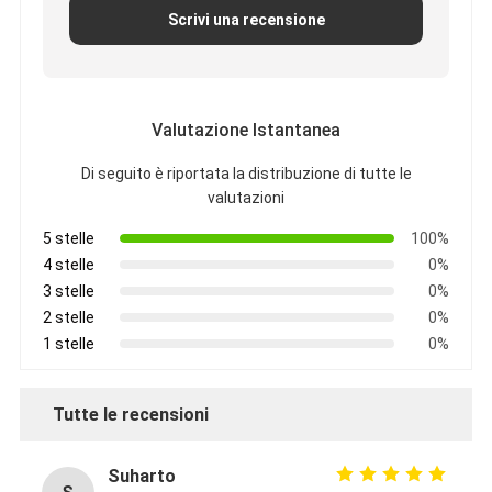
Scrivi una recensione
Valutazione Istantanea
Di seguito è riportata la distribuzione di tutte le
valutazioni
5 stelle
100%
4 stelle
0%
3 stelle
0%
2 stelle
0%
1 stelle
0%
Casa
Tutte le recensioni
Prodotti
Circa noi
Suharto