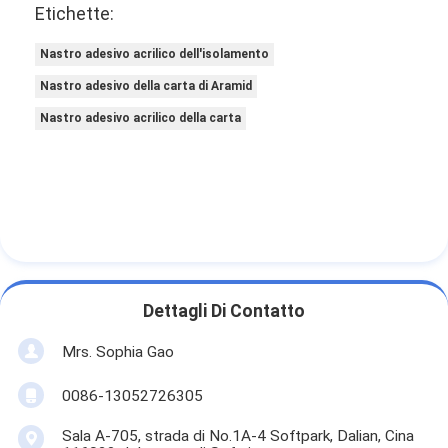
Etichette:
Nastro del panno di vetro del di alluminio
Nastro adesivo acrilico dell'isolamento
La stagnola ha affrontato la carta kraft
Nastro adesivo della carta di Aramid
Panno della vetroresina del di alluminio
Nastro adesivo acrilico della carta
Nastro della tela della stagnola
Nastro di condotta del panno
Doppio nastro adesivo parteggiato
Nastro adesivo dell'ANIMALE DOMESTICO
Dettagli Di Contatto
Colata di investimento di precisione
Mrs. Sophia Gao
Tavola di isolamento elettrico
0086-13052726305
Sala A-705, strada di No.1A-4 Softpark, Dalian, Cina