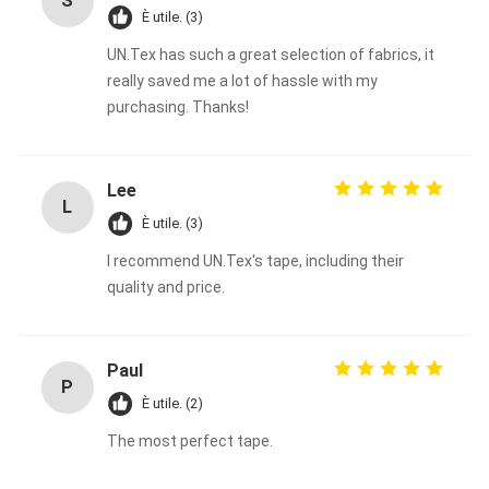
S
È utile. (3)
Giro della fabbrica
UN.Tex has such a great selection of fabrics, it
Controllo di qualità
really saved me a lot of hassle with my
purchasing. Thanks!
Contattici
Lee
L
Nastro adesivo dell'isolamento
È utile. (3)
I recommend UN.Tex's tape, including their
Nastro dell'isolamento del panno di vetro
quality and price.
Nastro termoresistente dell'isolamento
Nastro adesivo del panno di vetro
Paul
P
È utile. (2)
Nastro adesivo del film del Polyimide
The most perfect tape.
Nastro adesivo del di alluminio