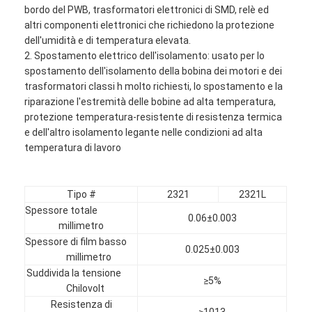
bordo del PWB, trasformatori elettronici di SMD, relè ed
altri componenti elettronici che richiedono la protezione
dell'umidità e di temperatura elevata.
2. Spostamento elettrico dell'isolamento: usato per lo
spostamento dell'isolamento della bobina dei motori e dei
trasformatori classi h molto richiesti, lo spostamento e la
riparazione l'estremità delle bobine ad alta temperatura,
protezione temperatura-resistente di resistenza termica
e dell'altro isolamento legante nelle condizioni ad alta
temperatura di lavoro
Tipo #
2321
2321L
Spessore totale
0.06±0.003
millimetro
Casa
Spessore di film basso
0.025±0.003
millimetro
Prodotti
Suddivida la tensione
≥5%
Chilovolt
Circa noi
Resistenza di
≥1013