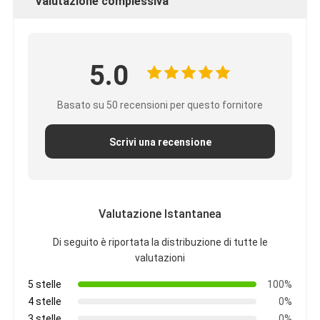
Valutazione complessiva
Nastro del panno di vetro del di alluminio
La stagnola ha affrontato la carta kraft
5.0
Panno della vetroresina del di alluminio
Nastro della tela della stagnola
Basato su 50 recensioni per questo fornitore
Nastro di condotta del panno
Scrivi una recensione
Doppio nastro adesivo parteggiato
Nastro adesivo dell'ANIMALE DOMESTICO
Valutazione Istantanea
Colata di investimento di precisione
Di seguito è riportata la distribuzione di tutte le
valutazioni
Tavola di isolamento elettrico
5 stelle
100%
4 stelle
0%
3 stelle
0%