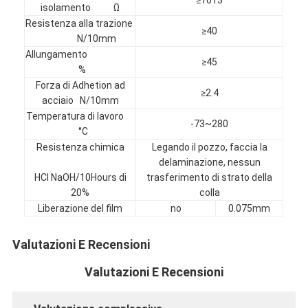
isolamento Ω
Giro della fabbrica
Resistenza alla trazione
≥40
N/10mm
Controllo di qualità
Allungamento
≥45
%
Contattici
Forza di Adhetion ad
≥2.4
acciaio N/10mm
Temperatura di lavoro
-73~280
°C
Nastro adesivo dell'isolamento
Resistenza chimica
Legando il pozzo, faccia la
delaminazione, nessun
Nastro dell'isolamento del panno di vetro
HCl NaOH/10Hours di
trasferimento di strato della
20%
colla
Nastro termoresistente dell'isolamento
Liberazione del film
no
0.075mm
Nastro adesivo del panno di vetro
Valutazioni E Recensioni
Nastro adesivo del film del Polyimide
Valutazioni E Recensioni
Nastro adesivo del di alluminio