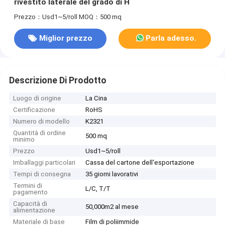
rivestito laterale del grado di H
Prezzo：Usd1~5/roll
MOQ：500 mq
Miglior prezzo
Parla adesso.
Descrizione Di Prodotto
Luogo di origine
La Cina
Certificazione
RoHS
Numero di modello
K2321
Quantità di ordine
500 mq
minimo
Prezzo
Usd1~5/roll
Imballaggi particolari
Cassa del cartone dell'esportazione
Tempi di consegna
35 giorni lavorativi
Termini di
L/C, T/T
pagamento
Capacità di
50,000m2 al mese
alimentazione
Materiale di base
Film di poliimmide