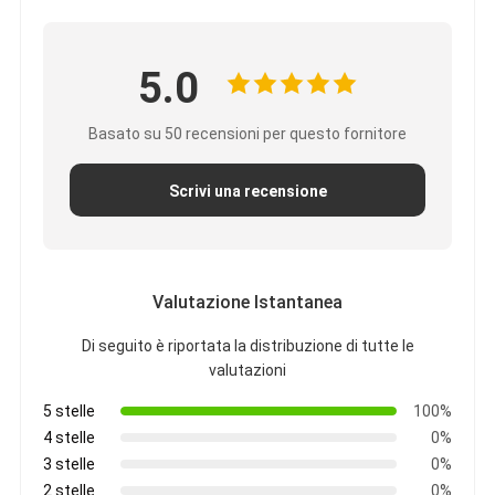
Nastro del panno di vetro del di alluminio
La stagnola ha affrontato la carta kraft
5.0
Panno della vetroresina del di alluminio
Basato su 50 recensioni per questo fornitore
Nastro della tela della stagnola
Scrivi una recensione
Nastro di condotta del panno
Doppio nastro adesivo parteggiato
Valutazione Istantanea
Nastro adesivo dell'ANIMALE DOMESTICO
Di seguito è riportata la distribuzione di tutte le
Colata di investimento di precisione
valutazioni
Tavola di isolamento elettrico
5 stelle
100%
4 stelle
0%
3 stelle
0%
2 stelle
0%