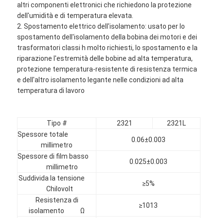
altri componenti elettronici che richiedono la protezione
dell'umidità e di temperatura elevata.
2. Spostamento elettrico dell'isolamento: usato per lo
spostamento dell'isolamento della bobina dei motori e dei
trasformatori classi h molto richiesti, lo spostamento e la
riparazione l'estremità delle bobine ad alta temperatura,
protezione temperatura-resistente di resistenza termica
e dell'altro isolamento legante nelle condizioni ad alta
temperatura di lavoro
Tipo #
2321
2321L
Spessore totale
0.06±0.003
millimetro
Spessore di film basso
0.025±0.003
Casa
millimetro
Suddivida la tensione
≥5%
Prodotti
Chilovolt
Resistenza di
≥1013
Circa noi
isolamento Ω