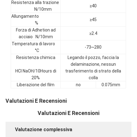
Resistenza alla trazione
Giro della fabbrica
≥40
N/10mm
Allungamento
Controllo di qualità
≥45
%
Forza di Adhetion ad
Contattici
≥2.4
acciaio N/10mm
Temperatura di lavoro
-73~280
°C
Resistenza chimica
Legando il pozzo, faccia la
Nastro adesivo dell'isolamento
delaminazione, nessun
HCl NaOH/10Hours di
trasferimento di strato della
Nastro dell'isolamento del panno di vetro
20%
colla
Liberazione del film
no
0.075mm
Nastro termoresistente dell'isolamento
Nastro adesivo del panno di vetro
Valutazioni E Recensioni
Valutazioni E Recensioni
Nastro adesivo del film del Polyimide
Nastro adesivo del di alluminio
Valutazione complessiva