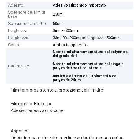
Adesivo
Adesivo siliconico importato
Spessore del film di
25um
base
Spessore del nastro
60um
Larghezza
3mm~500mm
Lunghezza
33m, 33~200m per larghezza 500mm
Colore
Ambra trasparente
Nastro ad alta temperatura del polyimide
del grado di H
,
Nastro ad alta temperatura del singolo
Evidenziare:
polyimide rivestito laterale
,
nastro elettrico dell'isolamento del
polyimide 25um
Film termoresistente di protezione del film di pi
Film basso: Film di pi
Adesivo: adesivo di silcone
Aspetto:
Liscio trasparente e di superficie ambrato, nessun crêpe,