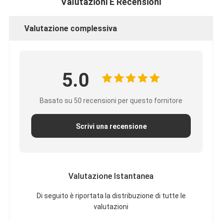
Valutazioni E Recensioni
Nastro del panno di vetro del di alluminio
La stagnola ha affrontato la carta kraft
Valutazione complessiva
Panno della vetroresina del di alluminio
Nastro della tela della stagnola
5.0
Nastro di condotta del panno
Basato su 50 recensioni per questo fornitore
Doppio nastro adesivo parteggiato
Scrivi una recensione
Nastro adesivo dell'ANIMALE DOMESTICO
Colata di investimento di precisione
Valutazione Istantanea
Tavola di isolamento elettrico
Di seguito è riportata la distribuzione di tutte le
valutazioni