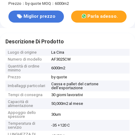
Prezzo：by quote
MOQ：6000m2
Miglior prezzo
Parla adesso.
Descrizione Di Prodotto
Luogo di origine
La Cina
Numero di modello
AF3025CW
Quantità di ordine
6000m2
minimo
Prezzo
by quote
Cassa e pallet del cartone
Imballaggi particolari
dell'esportazione
Tempi di consegna
30 giorni lavorativi
Capacità di
50,000m2 al mese
alimentazione
Appoggio dello
30um
spessore
Temperatura di
-35 +120 C
servizio
LUNGHEZZA DI