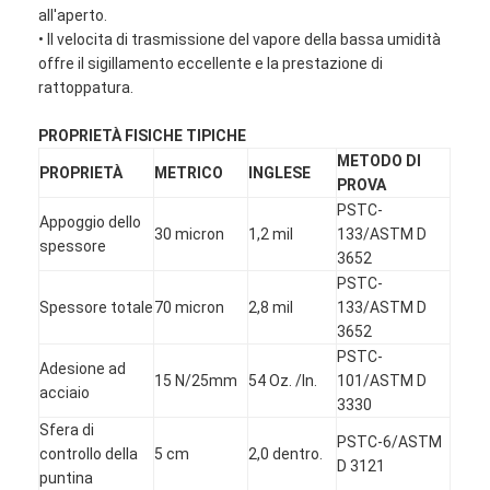
all'aperto.
• Il velocita di trasmissione del vapore della bassa umidità
offre il sigillamento eccellente e la prestazione di
rattoppatura.
PROPRIETÀ FISICHE TIPICHE
METODO DI
PROPRIETÀ
METRICO
INGLESE
PROVA
PSTC-
Appoggio dello
30 micron
1,2 mil
133/ASTM D
spessore
3652
PSTC-
Spessore totale
70 micron
2,8 mil
133/ASTM D
3652
PSTC-
Adesione ad
15 N/25mm
54 Oz. /In.
101/ASTM D
acciaio
3330
Sfera di
PSTC-6/ASTM
controllo della
5 cm
2,0 dentro.
D 3121
puntina