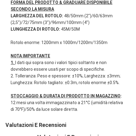
FORMA DEL PRODOTTO & GRADUARE DISPONIBILE
Giro della fabbrica
SECONDO LA MISURA
LARGHEZZA DEL ROTOLO:
48/50mm (2")/60/63mm
Controllo di qualità
(2,5")/72/75mm (3")/96mm/100mm (4")
LUNGHEZZA DI ROTOLO:
45M/50M
Contattici
Rotolo enorme: 1200mm x 1000m/1200m/1350m
NOTA IMPORTANTE
Nastro adesivo dell'isolamento
1.
I dati qui sopra sono i valori tipici soltanto e non
dovrebbero essere usati per scopo di specifiche.
Nastro dell'isolamento del panno di vetro
2. Tolleranza: Peso e spessore: ±10%; Larghezza: ±3mm;
Lunghezza: Rotolo tagliato: ±0.3m, rotolo enorme ±0.5%.
Nastro termoresistente dell'isolamento
STOCCAGGIO & DURATA DI PRODOTTO IN MAGAZZINO
:
Nastro adesivo del panno di vetro
12 mesi una volta immagazzinato a 21°C (umidità relativa
di 70°F)/50% da luce solare diretta.
Nastro adesivo del film del Polyimide
Valutazioni E Recensioni
Nastro adesivo del di alluminio