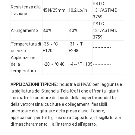
PSTC-
Resistenza alla
45 N/25mm
10,2 Lb/In
131/ASTM D
trazione
3759
PSTC-
Allungamento
3,0%
3.0%
131/ASTM D
3759
Temperatura di
-35 ~ °C
-31 ~ °F
------------
servizio
+120
+248
Applicazione
della
-20 ~ °C 40
-4 ~ °F +105
------------
temperatura
APPLICAZIONI TIPICHE:
Industria di HVAC per l'aggiunta e
la sigillatura del Stagnola-Tela-Kraft che affronta i giunti
laminati e le cuciture del bordo della coperta/condotta
Casa
della vetroresina; cuciture e collegamenti flessibili
unentesi e di sigillature della presa d'aria. Tenere,
Prodotti
applicazioni per tutti gli usi di rattoppatura, di sigillatura e
di mascheramento – all'interno ed all'aperto.
Circa noi