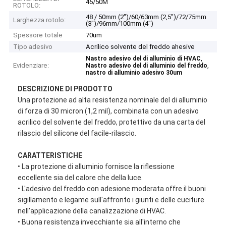
45/50M
ROTOLO:
48 / 50mm (2")/60/63mm (2,5")/72/75mm
Larghezza rotolo:
(3")/96mm/100mm (4")
Spessore totale
70um
Tipo adesivo
Acrilico solvente del freddo ahesive
,
Nastro adesivo del di alluminio di HVAC
Evidenziare:
,
Nastro adesivo del di alluminio del freddo
nastro di alluminio adesivo 30um
DESCRIZIONE DI PRODOTTO
Una protezione ad alta resistenza nominale del di alluminio
di forza di 30 micron (1,2 mil), combinata con un adesivo
acrilico del solvente del freddo, protettivo da una carta del
rilascio del silicone del facile-rilascio.
CARATTERISTICHE
• La protezione di alluminio fornisce la riflessione
eccellente sia del calore che della luce.
• L'adesivo del freddo con adesione moderata offre il buoni
sigillamento e legame sull'affronto i giunti e delle cuciture
nell'applicazione della canalizzazione di HVAC.
• Buona resistenza invecchiante sia all'interno che