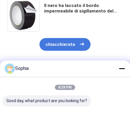
Il nero ha laccato il bordo
impermeabile di sigillamento del
nastro del di alluminio per la
canalizzazione di HVAC e
l'isolamento del tubo
chiacchierata
Sophia
Prodotti Raccomandati
8:29 PM
Good day, what product are you looking for?
Nastro di alluminio
Nastro in foglio di
Nastro in fogli