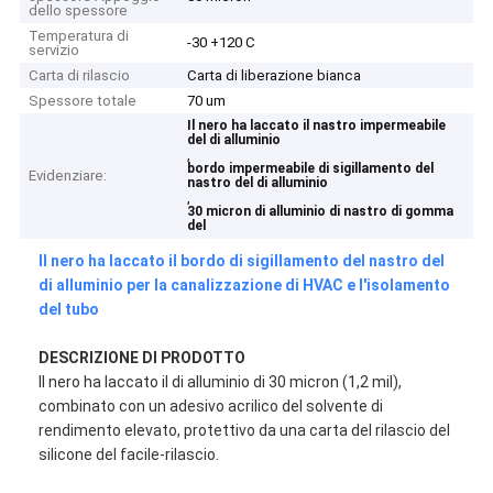
dello spessore
Temperatura di
-30 +120 C
servizio
Carta di rilascio
Carta di liberazione bianca
Spessore totale
70 um
Il nero ha laccato il nastro impermeabile
del di alluminio
,
bordo impermeabile di sigillamento del
Evidenziare:
nastro del di alluminio
,
30 micron di alluminio di nastro di gomma
del
Il nero ha laccato il bordo di sigillamento del nastro del
di alluminio per la canalizzazione di HVAC e l'isolamento
del tubo
DESCRIZIONE DI PRODOTTO
Il nero ha laccato il di alluminio di 30 micron (1,2 mil),
combinato con un adesivo acrilico del solvente di
rendimento elevato, protettivo da una carta del rilascio del
silicone del facile-rilascio.