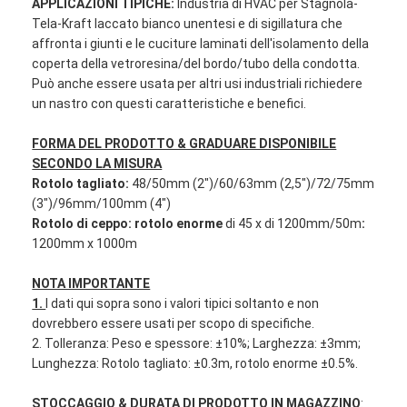
APPLICAZIONI TIPICHE:
Industria di HVAC per Stagnola-
Giro della fabbrica
Tela-Kraft laccato bianco unentesi e di sigillatura che
affronta i giunti e le cuciture laminati dell'isolamento della
Controllo di qualità
coperta della vetroresina/del bordo/tubo della condotta.
Può anche essere usata per altri usi industriali richiedere
Contattici
un nastro con questi caratteristiche e benefici.
FORMA DEL PRODOTTO & GRADUARE DISPONIBILE
SECONDO LA MISURA
Nastro adesivo dell'isolamento
Rotolo tagliato:
48/50mm (2")/60/63mm (2,5")/72/75mm
(3")/96mm/100mm (4")
Nastro dell'isolamento del panno di vetro
Rotolo di ceppo: rotolo enorme
di 45 x di 1200mm/50m
:
1200mm x 1000m
Nastro termoresistente dell'isolamento
NOTA IMPORTANTE
Nastro adesivo del panno di vetro
1.
I dati qui sopra sono i valori tipici soltanto e non
dovrebbero essere usati per scopo di specifiche.
Nastro adesivo del film del Polyimide
2. Tolleranza: Peso e spessore: ±10%; Larghezza: ±3mm;
Lunghezza: Rotolo tagliato: ±0.3m, rotolo enorme ±0.5%.
Nastro adesivo del di alluminio
STOCCAGGIO & DURATA DI PRODOTTO IN MAGAZZINO
: