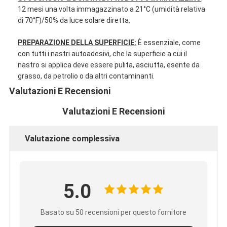
Nastro del panno di vetro del di alluminio
12 mesi una volta immagazzinato a 21°C (umidità relativa
di 70°F)/50% da luce solare diretta.
La stagnola ha affrontato la carta kraft
PREPARAZIONE DELLA SUPERFICIE:
È essenziale, come
Panno della vetroresina del di alluminio
con tutti i nastri autoadesivi, che la superficie a cui il
nastro si applica deve essere pulita, asciutta, esente da
Nastro della tela della stagnola
grasso, da petrolio o da altri contaminanti.
Valutazioni E Recensioni
Nastro di condotta del panno
Valutazioni E Recensioni
Doppio nastro adesivo parteggiato
Valutazione complessiva
Nastro adesivo dell'ANIMALE DOMESTICO
Colata di investimento di precisione
5.0
Tavola di isolamento elettrico
Basato su 50 recensioni per questo fornitore