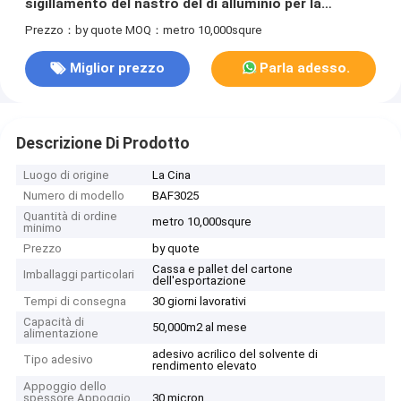
sigillamento del nastro del di alluminio per la
canalizzazione di HVAC e l'isolamento del tubo
Prezzo：by quote
MOQ：metro 10,000squre
Miglior prezzo
Parla adesso.
Descrizione Di Prodotto
Luogo di origine
La Cina
Numero di modello
BAF3025
Quantità di ordine
metro 10,000squre
minimo
Prezzo
by quote
Cassa e pallet del cartone
Imballaggi particolari
dell'esportazione
Tempi di consegna
30 giorni lavorativi
Capacità di
50,000m2 al mese
alimentazione
adesivo acrilico del solvente di
Tipo adesivo
rendimento elevato
Appoggio dello
spessore Appoggio
30 micron