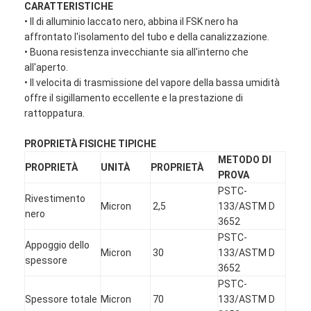
CARATTERISTICHE
• Il di alluminio laccato nero, abbina il FSK nero ha
affrontato l'isolamento del tubo e della canalizzazione.
• Buona resistenza invecchiante sia all'interno che
all'aperto.
• Il velocita di trasmissione del vapore della bassa umidità
offre il sigillamento eccellente e la prestazione di
rattoppatura.
PROPRIETÀ FISICHE TIPICHE
METODO DI
PROPRIETÀ
UNITÀ
PROPRIETÀ
PROVA
PSTC-
Rivestimento
Micron
2,5
133/ASTM D
nero
3652
PSTC-
Appoggio dello
Micron
30
133/ASTM D
spessore
3652
PSTC-
Spessore totale
Micron
70
133/ASTM D