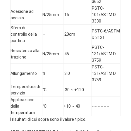
3652
PSTC-
Adesione ad
N/25mm
15
101/ASTM D
acciaio
3330
Sfera di
PSTC-6/ASTM
controllo della
-
20cm
D 3121
puntina
PSTC-
Resistenza alla
N/25mm
45
131/ASTM D
trazione
3759
PSTC-
Allungamento
%
3,0
131/ASTM D
3759
Temperatura di
°C
-30 ~ +120
------------
servizio
Casa
Applicazione
della
°C
+10 ~ 40
------------
Prodotti
temperatura
I risultati di cui sopra sono il valore tipico.
Circa noi