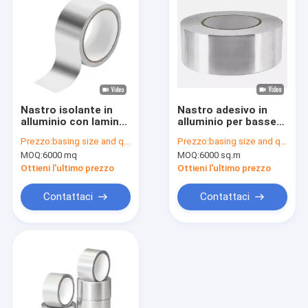
Nastro isolante in
Nastro adesivo in
alluminio con lamina
alluminio per basse
da 30um e adesivo in
temperature,
Prezzo:
basing size and quantity
Prezzo:
basing size and quantity
resina-gomma da
ignifugo, con
MOQ:
6000 mq
MOQ:
6000 sq.m
70um
intervallo di
temperatura da -35 a
Ottieni l'ultimo prezzo
Ottieni l'ultimo prezzo
+120℃
Contattaci
Contattaci
Casa
Prodotti
Circa noi