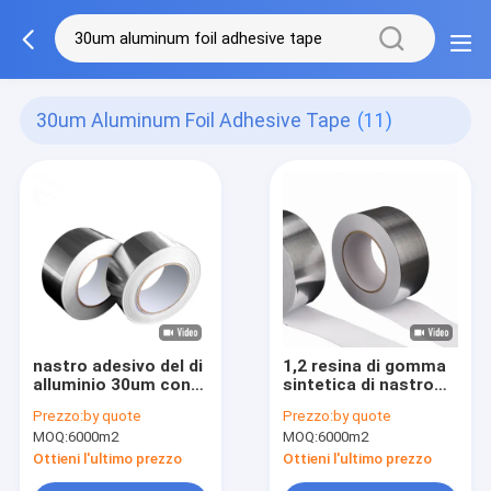
30um Aluminum Foil Adhesive Tape
(11)
nastro adesivo del di
1,2 resina di gomma
alluminio 30um con
sintetica di nastro
la canalizzazione
adesivo del di
Prezzo:
by quote
Prezzo:
by quote
unentesi e di
alluminio di mil 30um
MOQ:
6000m2
MOQ:
6000m2
sigillatura blu di
HVAC della fodera del
Ottieni l'ultimo prezzo
Ottieni l'ultimo prezzo
PE