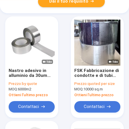
Dai il tuo requisito
Nastro adesivo in
FSK Fabbricazione di
alluminio da 30um
condotte e di tubi
con adesione di
con nastro di foglio
Prezzo:
by quote
Prezzo:
quoted per size
15N/25mm e
di alluminio nero con
MOQ:
6000m2
MOQ:
10000 sq.m
resistenza alla
adesivo acrilico
trazione di
solvente
Ottieni l'ultimo prezzo
Ottieni l'ultimo prezzo
45N/25mm per la
sigillatura HVAC
Contattaci
Contattaci