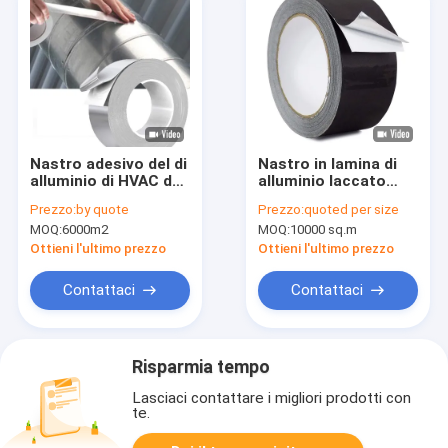
Nastro adesivo del di
Nastro in lamina di
alluminio di HVAC del
alluminio laccato
freddo
nero con adesivo
Prezzo:
by quote
Prezzo:
quoted per size
acrilico solvente
MOQ:
6000m2
MOQ:
10000 sq.m
Ottieni l'ultimo prezzo
Ottieni l'ultimo prezzo
Contattaci
Contattaci
Risparmia tempo
Lasciaci contattare i migliori prodotti con
te.