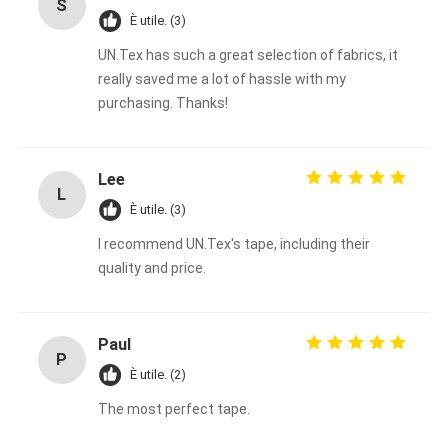
S
Nastro del panno di vetro del di alluminio
È utile. (3)
UN.Tex has such a great selection of fabrics, it
La stagnola ha affrontato la carta kraft
really saved me a lot of hassle with my
Panno della vetroresina del di alluminio
purchasing. Thanks!
Nastro della tela della stagnola
Lee
Nastro di condotta del panno
L
È utile. (3)
Doppio nastro adesivo parteggiato
I recommend UN.Tex's tape, including their
quality and price.
Nastro adesivo dell'ANIMALE DOMESTICO
Colata di investimento di precisione
Paul
P
Tavola di isolamento elettrico
È utile. (2)
The most perfect tape.