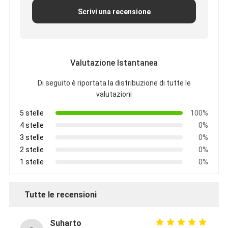
Giro della fabbrica
Scrivi una recensione
Controllo di qualità
Contattici
Valutazione Istantanea
Di seguito è riportata la distribuzione di tutte le
valutazioni
Nastro adesivo dell'isolamento
5 stelle
100%
Nastro dell'isolamento del panno di vetro
4 stelle
0%
3 stelle
0%
Nastro termoresistente dell'isolamento
2 stelle
0%
1 stelle
0%
Nastro adesivo del panno di vetro
Nastro adesivo del film del Polyimide
Tutte le recensioni
Nastro adesivo del di alluminio
Suharto