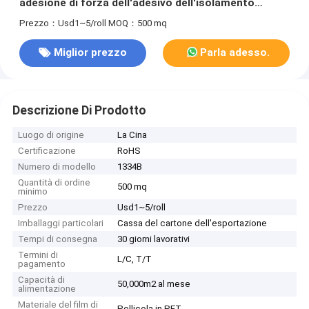
adesione di forza dell'adesivo dell'isolamento
ANIMALE DOMESTICO del nastro
Prezzo：Usd1~5/roll
MOQ：500 mq
Miglior prezzo
Parla adesso.
Descrizione Di Prodotto
Luogo di origine
La Cina
Certificazione
RoHS
Numero di modello
1334B
Quantità di ordine
500 mq
minimo
Prezzo
Usd1~5/roll
Imballaggi particolari
Cassa del cartone dell'esportazione
Tempi di consegna
30 giorni lavorativi
Termini di
L/C, T/T
pagamento
Capacità di
50,000m2 al mese
alimentazione
Materiale del film di
Pellicola in PET