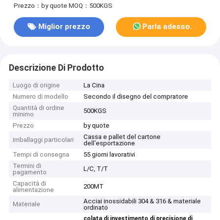
Prezzo：by quote
MOQ：500KGS
Miglior prezzo
Parla adesso.
Descrizione Di Prodotto
Luogo di origine
La Cina
Numero di modello
Secondo il disegno del compratore
Quantità di ordine
500KGS
minimo
Prezzo
by quote
Cassa e pallet del cartone
Imballaggi particolari
dell'esportazione
Tempi di consegna
55 giorni lavorativi
Termini di
L/C, T/T
pagamento
Capacità di
200MT
alimentazione
Acciai inossidabili 304 & 316 & materiale
Materiale
ordinato
colata di investimento di precisione di