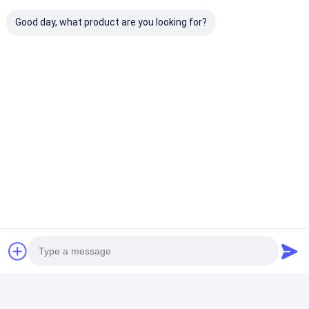
Giro della fabbrica
Good day, what product are you looking for?
Controllo di qualità
Contattici
Nastro adesivo dell'isolamento
Nastro dell'isolamento del panno di vetro
Etichette:
Nastro termoresistente dell'isolamento
Accoppiamento rapido di alluminio del camlock
Nastro adesivo del panno di vetro
Accoppiamento rapido del camlock di BSPT
8" colata di investimento di precisione
Nastro adesivo del film del Polyimide
Nastro adesivo del di alluminio