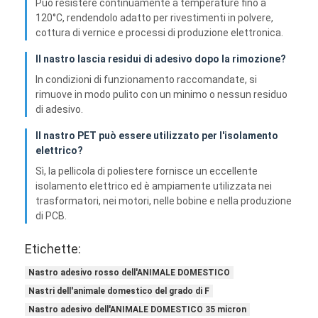
Può resistere continuamente a temperature fino a
Giro della fabbrica
120°C, rendendolo adatto per rivestimenti in polvere,
cottura di vernice e processi di produzione elettronica.
Controllo di qualità
Il nastro lascia residui di adesivo dopo la rimozione?
Contattici
In condizioni di funzionamento raccomandate, si
rimuove in modo pulito con un minimo o nessun residuo
di adesivo.
Il nastro PET può essere utilizzato per l'isolamento
Nastro adesivo dell'isolamento
elettrico?
Nastro dell'isolamento del panno di vetro
Sì, la pellicola di poliestere fornisce un eccellente
isolamento elettrico ed è ampiamente utilizzata nei
trasformatori, nei motori, nelle bobine e nella produzione
Nastro termoresistente dell'isolamento
di PCB.
Nastro adesivo del panno di vetro
Etichette:
Nastro adesivo del film del Polyimide
Nastro adesivo rosso dell'ANIMALE DOMESTICO
Nastri dell'animale domestico del grado di F
Nastro adesivo del di alluminio
Nastro adesivo dell'ANIMALE DOMESTICO 35 micron