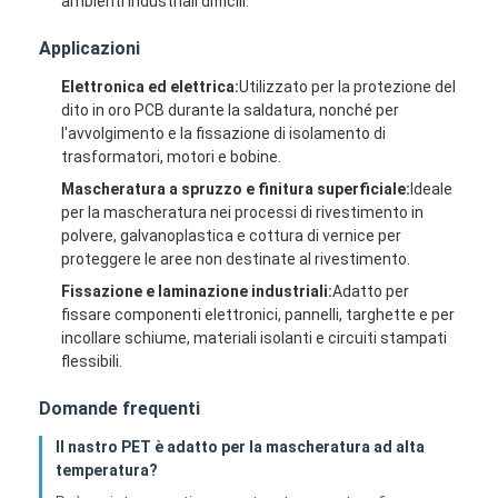
ambienti industriali difficili.
Applicazioni
Elettronica ed elettrica:
Utilizzato per la protezione del
dito in oro PCB durante la saldatura, nonché per
l'avvolgimento e la fissazione di isolamento di
trasformatori, motori e bobine.
Mascheratura a spruzzo e finitura superficiale:
Ideale
per la mascheratura nei processi di rivestimento in
polvere, galvanoplastica e cottura di vernice per
proteggere le aree non destinate al rivestimento.
Fissazione e laminazione industriali:
Adatto per
fissare componenti elettronici, pannelli, targhette e per
incollare schiume, materiali isolanti e circuiti stampati
flessibili.
Casa
Domande frequenti
Prodotti
Il nastro PET è adatto per la mascheratura ad alta
Circa noi
temperatura?