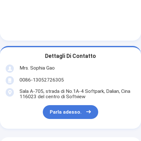
Nastro del panno di vetro del di alluminio
La stagnola ha affrontato la carta kraft
Panno della vetroresina del di alluminio
Nastro della tela della stagnola
Dettagli Di Contatto
Nastro di condotta del panno
Mrs. Sophia Gao
Doppio nastro adesivo parteggiato
0086-13052726305
Nastro adesivo dell'ANIMALE DOMESTICO
Sala A-705, strada di No.1A-4 Softpark, Dalian, Cina
116023 del centro di Softview
Colata di investimento di precisione
Parla adesso.
Tavola di isolamento elettrico