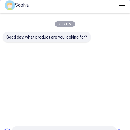
Sophia
Prodotti Raccomandati
9:37 PM
Good day, what product are you looking for?
Tessuto in fibra
Fogli di alluminio
Tessuto in fibr
ceramica laminata
100% tessuto in fibra
vetro con lami
con foglio di
di vetro 0,4 mm
alluminio
alluminio, spessore 2
spessore 100 cm
personalizzabil
mm
larghezza
alta qualità
Miglior prezzo
Miglior prezzo
Miglior pr
Casa
Circa noi
Contattaci
Desktop Site
Mappa del sito
Politica sulla privacy
Qualità
Nastro adesivo dell'isolamento
Fabbrica cinese.Copyright ©
2026 UN.Tex (Dalian) Co.,Ltd. All Rights Reserved.