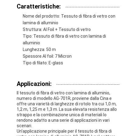
Caratteristiche:
Giro della fabbrica
Nome del prodotto: Tessuto di fibra di vetro con
Controllo di qualità
lamina di alluminio
Struttura: Al Foil + Tessuto di vetro
Contattici
Tipo: Tessuto di fibra di vetro con lamina di
alluminio
Lunghezza: 50 m
Spessore Al foil: 7 Micron
Nastro adesivo dell'isolamento
Tipo di filato: E-glass
Nastro dell'isolamento del panno di vetro
Applicazioni:
Nastro termoresistente dell'isolamento
Il tessuto di fibra di vetro con lamina di alluminio,
numero di modello AG-701R, proviene dalla Cina e
Nastro adesivo del panno di vetro
offre una varietà di larghezze di rotolo tra cui 1,0 m,
1,2 m, 1,25 m e 1,3 m. La sua elevata resistenza allo
Nastro adesivo del film del Polyimide
strappo e la combinazione unica di materiali lo
rendono adatto a una serie di applicazioni in vari
scenari.
Nastro adesivo del di alluminio
Un'applicazione principale per il tessuto di fibra di