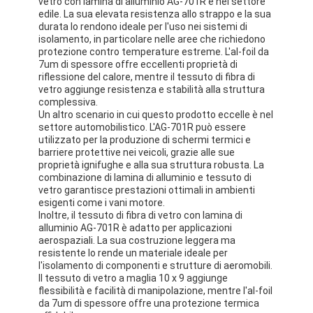
vetro con lamina di alluminio AG-701R è nel settore
Nastro del panno di vetro del di alluminio
edile. La sua elevata resistenza allo strappo e la sua
durata lo rendono ideale per l'uso nei sistemi di
isolamento, in particolare nelle aree che richiedono
La stagnola ha affrontato la carta kraft
protezione contro temperature estreme. L'al-foil da
7um di spessore offre eccellenti proprietà di
Panno della vetroresina del di alluminio
riflessione del calore, mentre il tessuto di fibra di
vetro aggiunge resistenza e stabilità alla struttura
Nastro della tela della stagnola
complessiva.
Un altro scenario in cui questo prodotto eccelle è nel
settore automobilistico. L'AG-701R può essere
Nastro di condotta del panno
utilizzato per la produzione di schermi termici e
barriere protettive nei veicoli, grazie alle sue
Doppio nastro adesivo parteggiato
proprietà ignifughe e alla sua struttura robusta. La
combinazione di lamina di alluminio e tessuto di
vetro garantisce prestazioni ottimali in ambienti
Nastro adesivo dell'ANIMALE DOMESTICO
esigenti come i vani motore.
Inoltre, il tessuto di fibra di vetro con lamina di
Colata di investimento di precisione
alluminio AG-701R è adatto per applicazioni
aerospaziali. La sua costruzione leggera ma
resistente lo rende un materiale ideale per
Tavola di isolamento elettrico
l'isolamento di componenti e strutture di aeromobili.
Il tessuto di vetro a maglia 10 x 9 aggiunge
flessibilità e facilità di manipolazione, mentre l'al-foil
da 7um di spessore offre una protezione termica