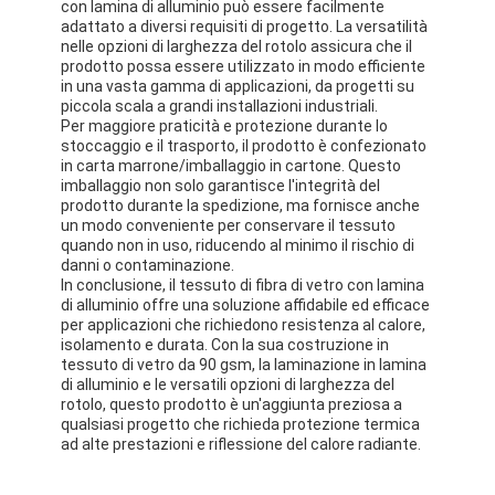
con lamina di alluminio può essere facilmente
adattato a diversi requisiti di progetto. La versatilità
nelle opzioni di larghezza del rotolo assicura che il
prodotto possa essere utilizzato in modo efficiente
in una vasta gamma di applicazioni, da progetti su
piccola scala a grandi installazioni industriali.
Per maggiore praticità e protezione durante lo
stoccaggio e il trasporto, il prodotto è confezionato
in carta marrone/imballaggio in cartone. Questo
imballaggio non solo garantisce l'integrità del
prodotto durante la spedizione, ma fornisce anche
un modo conveniente per conservare il tessuto
quando non in uso, riducendo al minimo il rischio di
danni o contaminazione.
In conclusione, il tessuto di fibra di vetro con lamina
di alluminio offre una soluzione affidabile ed efficace
per applicazioni che richiedono resistenza al calore,
isolamento e durata. Con la sua costruzione in
tessuto di vetro da 90 gsm, la laminazione in lamina
Casa
di alluminio e le versatili opzioni di larghezza del
rotolo, questo prodotto è un'aggiunta preziosa a
Prodotti
qualsiasi progetto che richieda protezione termica
ad alte prestazioni e riflessione del calore radiante.
Circa noi