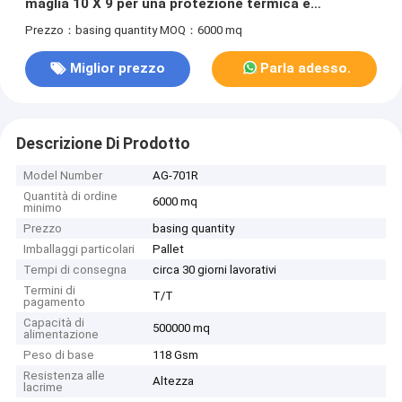
maglia 10 X 9 per una protezione termica e
isolamento superiori
Prezzo：basing quantity
MOQ：6000 mq
Miglior prezzo
Parla adesso.
Descrizione Di Prodotto
Model Number
AG-701R
Quantità di ordine
6000 mq
minimo
Prezzo
basing quantity
Imballaggi particolari
Pallet
Tempi di consegna
circa 30 giorni lavorativi
Termini di
T/T
pagamento
Capacità di
500000 mq
alimentazione
Peso di base
118 Gsm
Resistenza alle
Altezza
lacrime