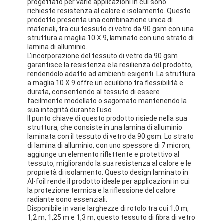
progettato per varie applicazioni in cui sono
richieste resistenza al calore e isolamento. Questo
prodotto presenta una combinazione unica di
materiali, tra cui tessuto di vetro da 90 gsm con una
struttura a maglia 10 X 9, laminato con uno strato di
lamina di alluminio.
L'incorporazione del tessuto di vetro da 90 gsm
garantisce la resistenza e la resilienza del prodotto,
rendendolo adatto ad ambienti esigenti. La struttura
a maglia 10 X 9 offre un equilibrio tra flessibilità e
durata, consentendo al tessuto di essere
facilmente modellato o sagomato mantenendo la
sua integrità durante l'uso.
Il punto chiave di questo prodotto risiede nella sua
struttura, che consiste in una lamina di alluminio
laminata con il tessuto di vetro da 90 gsm. Lo strato
di lamina di alluminio, con uno spessore di 7 micron,
aggiunge un elemento riflettente e protettivo al
tessuto, migliorando la sua resistenza al calore e le
proprietà di isolamento. Questo design laminato in
Al-foil rende il prodotto ideale per applicazioni in cui
la protezione termica e la riflessione del calore
radiante sono essenziali.
Disponibile in varie larghezze di rotolo tra cui 1,0 m,
1,2 m, 1,25 m e 1,3 m, questo tessuto di fibra di vetro