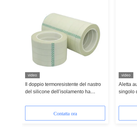
video
video
ro del
Il doppio termoresistente del nastro
Aletta a
esivo
del silicone dell'isolamento ha
singolo 
parteggiato grado di H
rivestito
Contatta ora