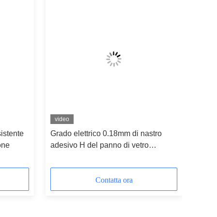
video
istente
Grado elettrico 0.18mm di nastro
one
adesivo H del panno di vetro
dell'isolamento
Contatta ora