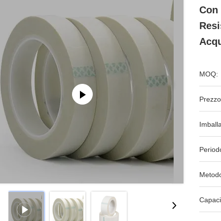
Con 
Resi
Acqu
MOQ:
Prezzo
Imball
Period
Metodo
Capaci