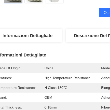
Ott
Informazioni Dettagliate
Descrizione Del 
nformazioni Dettagliate
ace Of Origin
China
Mode
eatures:
High Temperature Resistance
Adhes
emperature Resistance:
H Class 180℃
Elong
rand:
OEM
Adhes
tal Thickness:
0.18mm
Fiber