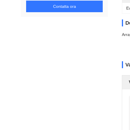
Contatta ora
Ev
D
Arra
V