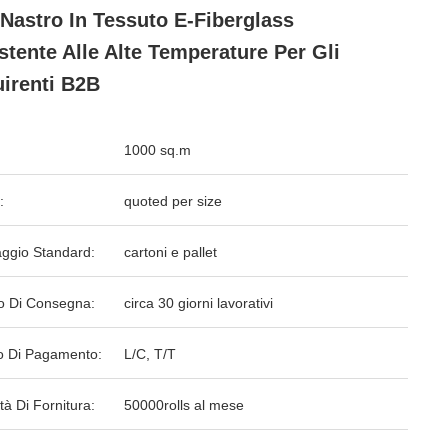
Nastro In Tessuto E-Fiberglass
stente Alle Alte Temperature Per Gli
irenti B2B
1000 sq.m
:
quoted per size
aggio Standard:
cartoni e pallet
o Di Consegna:
circa 30 giorni lavorativi
 Di Pagamento:
L/C, T/T
tà Di Fornitura:
50000rolls al mese