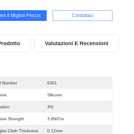
ieni Il Miglior Prezzo
Contattaci
Prodotto
Valutazioni E Recensioni
l Number
6361
ive:
Silicone
ation:
3%
ive Strength:
3.8N/cm
glss Cloth Thickness:
0.12mm