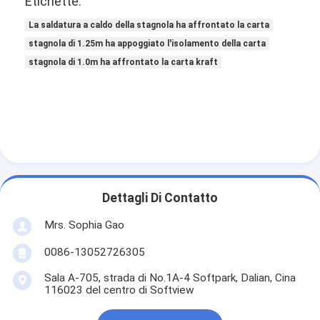
Etichette:
Giro della fabbrica
La saldatura a caldo della stagnola ha affrontato la carta
stagnola di 1.25m ha appoggiato l'isolamento della carta
Controllo di qualità
stagnola di 1.0m ha affrontato la carta kraft
Contattici
Nastro adesivo dell'isolamento
Nastro dell'isolamento del panno di vetro
Dettagli Di Contatto
Nastro termoresistente dell'isolamento
Mrs. Sophia Gao
Nastro adesivo del panno di vetro
0086-13052726305
Nastro adesivo del film del Polyimide
Sala A-705, strada di No.1A-4 Softpark, Dalian, Cina
116023 del centro di Softview
Nastro adesivo del di alluminio