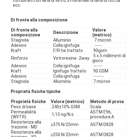
combinati con lana di vetro, il materiale di lana di roccia
ecc.
Di fronte alla composizione
Di fronte alla
Valore
Descrizione
composizione
(metrico)
Stagnola
Alluminio
7 micron
Adesivo
Colla ignifuga
-----
Kraft
F/R ha trattato
90gsm
5 x 5 millimetri di
Rinforzo
Vetroresina -2way
gioco
Adesivo
Colla ignifuga
------
Kraft
Ignifugo trattato
90 GSM
Adesivo
Colla ignifuga
-------
Stagnola
Alluminio
7 micron
Proprietà fisiche tipiche
Proprietà fisiche
Valore (metrico)
Metodo di prova
Peso di base
240±10% GSM
Scala
Permeabilità
ASTM E96,
1,15 ng/N.s
(WVTR)
procedura A
Resistenza alla
≥375 N/25mm
ASTM D828
trazione - MD
Resistenza alla
≥250 N/25mm
ASTM D828
trazione - XD