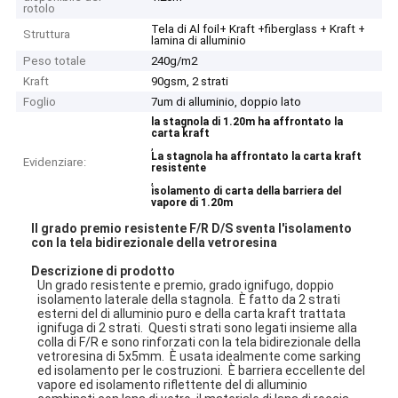
rotolo
Tela di Al foil+ Kraft +fiberglass + Kraft +
Struttura
lamina di alluminio
Peso totale
240g/m2
Kraft
90gsm, 2 strati
Foglio
7um di alluminio, doppio lato
la stagnola di 1.20m ha affrontato la
carta kraft
,
La stagnola ha affrontato la carta kraft
Evidenziare:
resistente
,
isolamento di carta della barriera del
vapore di 1.20m
Il grado premio resistente F/R D/S sventa l'isolamento
con la tela bidirezionale della vetroresina
Descrizione di prodotto
Un grado resistente e premio, grado ignifugo, doppio
isolamento laterale della stagnola. È fatto da 2 strati
esterni del di alluminio puro e della carta kraft trattata
ignifuga di 2 strati. Questi strati sono legati insieme alla
colla di F/R e sono rinforzati con la tela bidirezionale della
vetroresina di 5x5mm. È usata idealmente come sarking
ed isolamento per le costruzioni. È barriera eccellente del
vapore ed isolamento riflettente del di alluminio