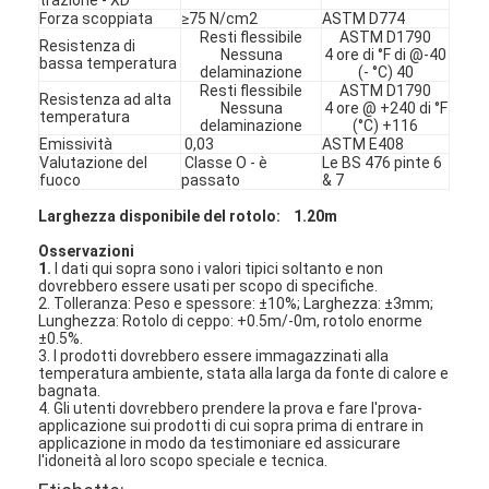
Forza scoppiata
≥75 N/cm2
ASTM D774
Resti flessibile
ASTM D1790
Resistenza di
Nessuna
4 ore di °F di @-40
bassa temperatura
delaminazione
(- °C) 40
Resti flessibile
ASTM D1790
Resistenza ad alta
Nessuna
4 ore @ +240 di °F
temperatura
delaminazione
(°C) +116
Emissività
0,03
ASTM E408
Valutazione del
Classe O - è
Le BS 476 pinte 6
fuoco
passato
& 7
Larghezza disponibile del rotolo: 1.20m
Osservazioni
1.
I dati qui sopra sono i valori tipici soltanto e non
dovrebbero essere usati per scopo di specifiche.
2. Tolleranza: Peso e spessore: ±10%; Larghezza: ±3mm;
Lunghezza: Rotolo di ceppo: +0.5m/-0m, rotolo enorme
±0.5%.
3. I prodotti dovrebbero essere immagazzinati alla
Casa
temperatura ambiente, stata alla larga da fonte di calore e
bagnata.
4. Gli utenti dovrebbero prendere la prova e fare l'prova-
Prodotti
applicazione sui prodotti di cui sopra prima di entrare in
applicazione in modo da testimoniare ed assicurare
l'idoneità al loro scopo speciale e tecnica.
Circa noi