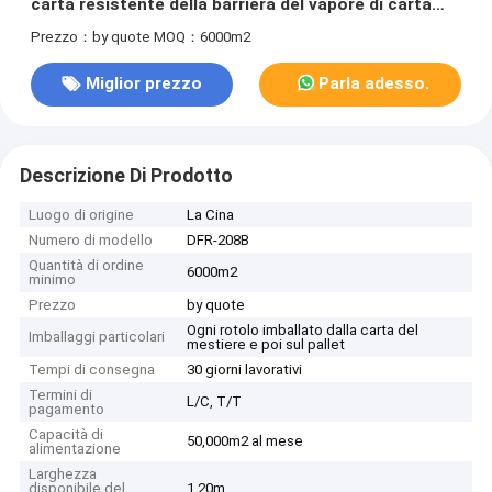
carta resistente della barriera del vapore di carta
kraft
Prezzo：by quote
MOQ：6000m2
Miglior prezzo
Parla adesso.
Descrizione Di Prodotto
Luogo di origine
La Cina
Numero di modello
DFR-208B
Quantità di ordine
6000m2
minimo
Prezzo
by quote
Ogni rotolo imballato dalla carta del
Imballaggi particolari
mestiere e poi sul pallet
Tempi di consegna
30 giorni lavorativi
Termini di
L/C, T/T
pagamento
Capacità di
50,000m2 al mese
alimentazione
Larghezza
disponibile del
1.20m