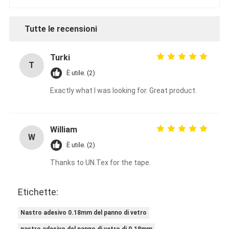
Tutte le recensioni
Turki
T
È utile. (2)
Exactly what I was looking for. Great product.
William
W
È utile. (2)
Thanks to UN.Tex for the tape.
Etichette:
Nastro adesivo 0.18mm del panno di vetro
nastro adesivo del panno di vetro di 0.18mm