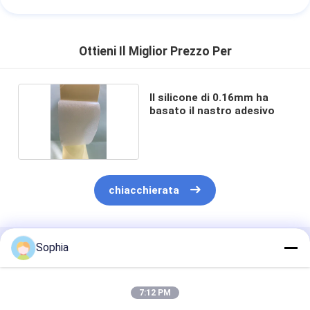
Ottieni Il Miglior Prezzo Per
Il silicone di 0.16mm ha
basato il nastro adesivo
chiacchierata
Sophia
Prodotti Raccomandati
7:12 PM