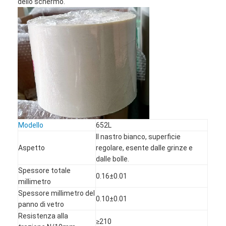
dello schermo.
Modello
652L
Il nastro bianco, superficie
Aspetto
regolare, esente dalle grinze e
dalle bolle.
Casa
Spessore totale
0.16±0.01
millimetro
Prodotti
Spessore millimetro del
0.10±0.01
panno di vetro
Circa noi
Resistenza alla
≥210