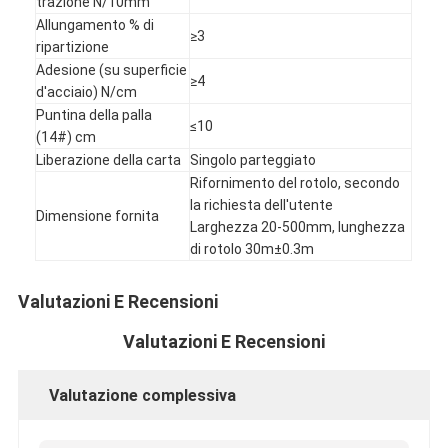
trazione N/10mm
Giro della fabbrica
Allungamento % di
≥3
ripartizione
Controllo di qualità
Adesione (su superficie
≥4
d'acciaio) N/cm
Contattici
Puntina della palla
≤10
(14#) cm
Liberazione della carta
Singolo parteggiato
Rifornimento del rotolo, secondo
Nastro adesivo dell'isolamento
la richiesta dell'utente
Dimensione fornita
Larghezza 20-500mm, lunghezza
Nastro dell'isolamento del panno di vetro
di rotolo 30m±0.3m
Nastro termoresistente dell'isolamento
Valutazioni E Recensioni
Nastro adesivo del panno di vetro
Valutazioni E Recensioni
Nastro adesivo del film del Polyimide
Valutazione complessiva
Nastro adesivo del di alluminio