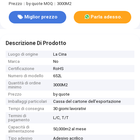
Prezzo：by quote
MOQ：3000M2
Miglior prezzo
Parla adesso.
Descrizione Di Prodotto
Luogo di origine
La Cina
Marca
No
Certificazione
RoHS
Numero di modello
652L
Quantità di ordine
3000M2
minimo
Prezzo
by quote
Imballaggi particolari
Cassa del cartone dell'esportazione
Tempi di consegna
30 giorni lavorativi
Termini di
L/C, T/T
pagamento
Capacità di
50,000m2 al mese
alimentazione
Tipo adesivo
Adesivo acrilico