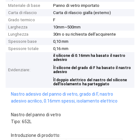
Materiale di base
Panno di vetro importato
Carta di rilascio
Carta di rilascio gialla (esterno)
Grado termico
F
Larghezza
10mm~500mm
Lunghezza
30m o su richiesta dell'acquirente
Spessore base
0,10 mm
Spessore totale
0,16 mm
il silicone di 0.16mm ha basato il nastro
adesivo
,
Il silicone del grado di F ha basato il nastro
Evidenziare:
adesivo
,
Il doppio elettrico del nastro del silicone
dell'isolamento ha parteggiato
Nastro adesivo del panno di vetro, grado di F, nastro
adesivo acrilico, 0.16mm spessi, isolamento elettrico
Nastro del panno di vetro
Tipo: 652L
Introduzione di prodotto: