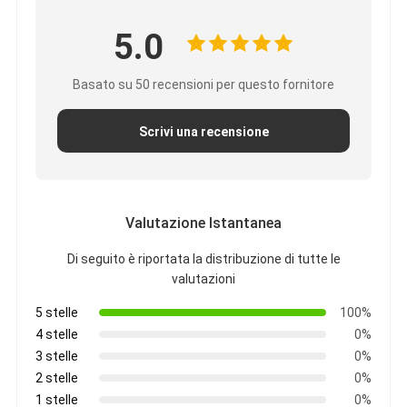
Nastro del panno di vetro del di alluminio
5.0
La stagnola ha affrontato la carta kraft
Basato su 50 recensioni per questo fornitore
Panno della vetroresina del di alluminio
Nastro della tela della stagnola
Scrivi una recensione
Nastro di condotta del panno
Doppio nastro adesivo parteggiato
Valutazione Istantanea
Nastro adesivo dell'ANIMALE DOMESTICO
Di seguito è riportata la distribuzione di tutte le
valutazioni
Colata di investimento di precisione
5 stelle
100%
Tavola di isolamento elettrico
4 stelle
0%
3 stelle
0%
2 stelle
0%
1 stelle
0%