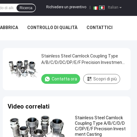
Richiedere un preventivo
|
Italian
Ricerca
FABBRICA
CONTROLLO DI QUALITÀ
CONTATTICI
Stainless Steel Camlock Coupling Type
A/B/C/D/DC/DP/E/F Precision Investment
Casting
Contatta ora
Scopri di più
Video correlati
Stainless Steel Camlock
Coupling Type A/B/C/D/D
C/DP/E/F Precision Invest
ment Casting