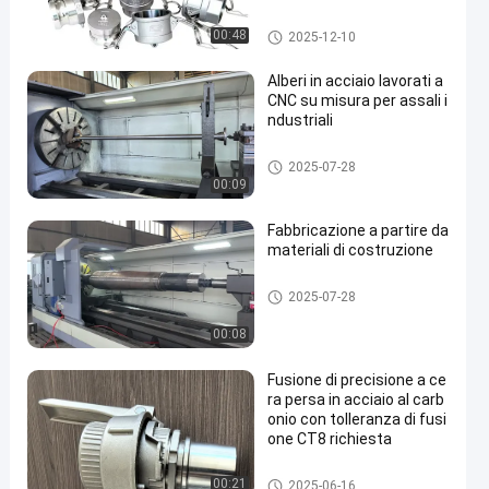
Colata di investimento di preci
00:48
2025-12-10
sione
Alberi in acciaio lavorati a
CNC su misura per assali i
ndustriali
Colata di investimento di preci
2025-07-28
sione
00:09
Fabbricazione a partire da
materiali di costruzione
Colata di investimento di preci
2025-07-28
sione
00:08
Fusione di precisione a ce
ra persa in acciaio al carb
onio con tolleranza di fusi
one CT8 richiesta
Colata di investimento di preci
00:21
2025-06-16