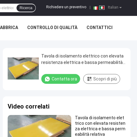
Richiedere un preventivo
|
Italian
Ricerca
FABBRICA
CONTROLLO DI QUALITÀ
CONTATTICI
Tavola di isolamento elettrico con elevata
resistenza elettrica e bassa permeabilità
relativa
Contatta ora
Scopri di più
Video correlati
Tavola di isolamento elet
trico con elevata resisten
za elettrica e bassa perm
eabilità relativa