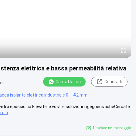
istenza elettrica e bassa permeabilità relativa
Contatta ora
Condividi
ni
acca isolante elettrica industriale 0
#
2 mm
di vetro epossidica Elevate le vostre soluzioni ingegneristicheCercate
i più
Lasciate un messaggio