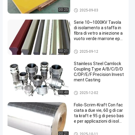
Tavola di isolamento elettrico
00:25
2025-09-03
Serie 10~1000KV Tavola
di isolamento a staffa in
fibra di vetro a iniezione a
vuoto verde marrone epo
xide pultrudato
Tavola di isolamento elettrico
00:21
2025-09-12
Stainless Steel Camlock
Coupling Type A/B/C/D/D
C/DP/E/F Precision Invest
ment Casting
Colata di investimento di preci
00:48
2025-12-02
sione
Folio-Scrim-Kraft Con fac
ciata a due vie, 60 g di car
ta kraft e 95 g di peso bas
e per applicazioni di isola
mento
La stagnola ha affrontato la c
00:21
2025-10-11